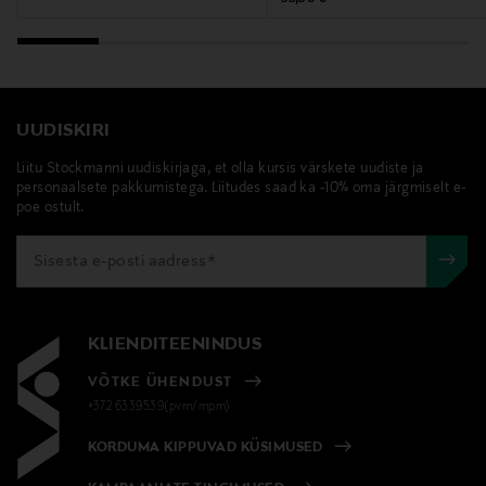
UUDISKIRI
Liitu Stockmanni uudiskirjaga, et olla kursis värskete uudiste ja
personaalsete pakkumistega. Liitudes saad ka -10% oma järgmiselt e-
poe ostult.
KLIENDITEENINDUS
VÕTKE ÜHENDUST
+372 6339539(pvm/mpm)
KORDUMA KIPPUVAD KÜSIMUSED