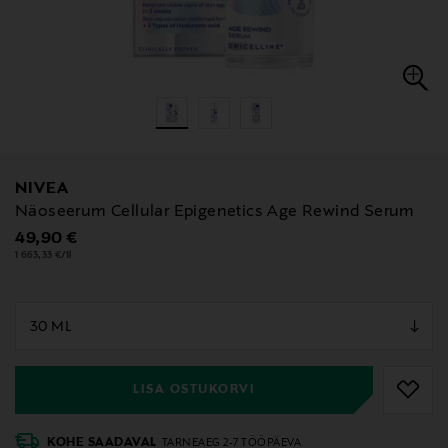
NIVEA
Näoseerum Cellular Epigenetics Age Rewind Serum
Original Price
49,90 €
1 663,33 €/1l
null
null
LISA OSTUKORVI
KOHE SAADAVAL
TARNEAEG 2-7 TÖÖPÄEVA