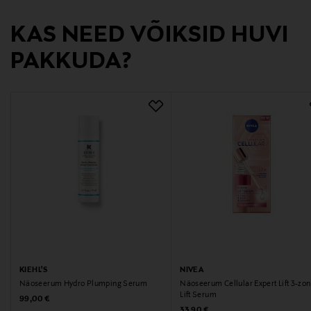
Digitaalne aadress
KAS NEED VÕIKSID HUVI
kuluttajapalvelu@beiersdorf.com
PAKKUDA?
Märksõnad
NIVEA, näoseerum, seerum, nägu
KIEHL'S
NIVEA
Näoseerum Hydro Plumping Serum
Näoseerum Cellular Expert Lift 3-zo
Lift Serum
Original Price
99,00 €
Original Price
33,90 €