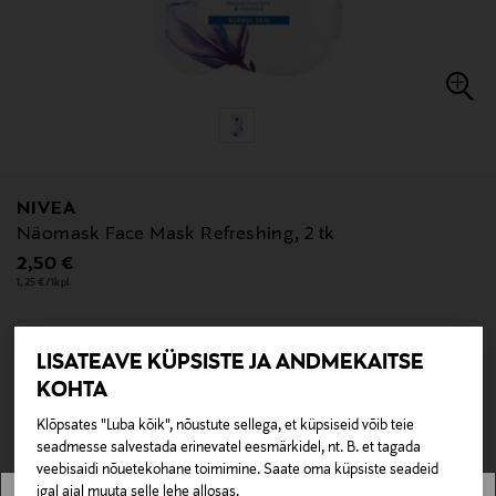
NIVEA
Näomask Face Mask Refreshing, 2 tk
Original Price
2,50 €
1,25 €/1kpl
LISATEAVE KÜPSISTE JA ANDMEKAITSE
null
KOHTA
null
Pole saadaval kaubamajas ja veebipoes.
Klõpsates "Luba kõik", nõustute sellega, et küpsiseid võib teie
seadmesse salvestada erinevatel eesmärkidel, nt. B. et tagada
LÄBIMÜÜDUD
veebisaidi nõuetekohane toimimine. Saate oma küpsiste seadeid
igal ajal muuta selle lehe allosas.