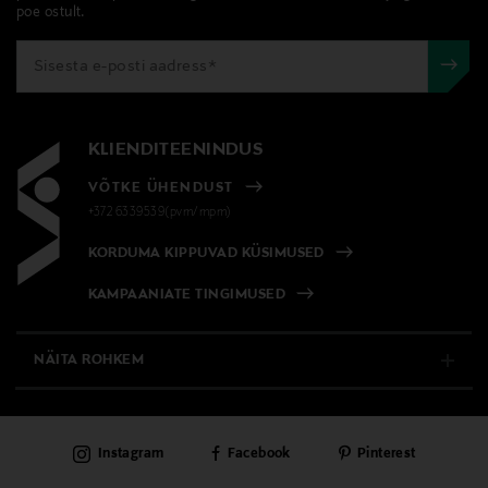
avamata originaalpakendis.
poe ostult.
E-POE TAGASTUSED
Suurus
2 kpl
Tootjamaa
KLIENDITEENINDUS
SAKSAMAA
VÕTKE ÜHENDUST
+372 6339539(pvm/mpm)
Valmistaja tootenumber
KORDUMA KIPPUVAD KÜSIMUSED
4005808180875
KAMPAANIATE TINGIMUSED
Tootja
Beiersdorf Oy
NÄITA ROHKEM
Tootja aadress
E-POOD
PL 91, 20101 Turku, Finland
Instagram
Facebook
Pinterest
PÜSIKLIENDITEENINDUS