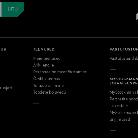
DUS
TEENUSED
VASTUTUSTU
Meie teenused
Vastutustundli
Ärikliendile
Personaalne moenõustamine
Õmblusteenus
MYSTOCKMA
LOJAALSUSP
Toitude tellimine
kuajad
Toodete kojuvedu
MyStockmann l
Partnerite so
liikmetele
MyStockmann l
tingimused