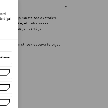
vatel
koostist ja musta tee ekstrakti.
eid igal
õliseid jääke, et nahk saaks
näeb puhas ja ilus välja.
st kasutamist isekleepuva teibiga,
aktiivne