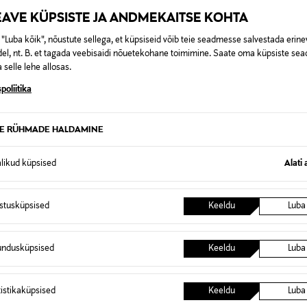
EAVE KÜPSISTE JA ANDMEKAITSE KOHTA
"Luba kõik", nõustute sellega, et küpsiseid võib teie seadmesse salvestada erine
pert Waterproof Make-up Removing Wipes sisaldavad MicellAIR 
el, nt. B. et tagada veebisaidi nõuetekohane toimimine. Saate oma küpsiste sead
alt kauapüsiva veekindla meigi ja ripsmetušši, jätmata nahale 
 selle lehe allosas.
bruse õrnale nahale ja hoolitseb kaunite ripsmete eest. Nahk 
poliitika
rnalt pehme lapiga. Hoidke silmad kinni. Sulgege pakend pära
TE RÜHMADE HALDAMINE
alikud küpsised
Alati 
138386977
istusküpsised
Keeldu
Luba
Meigieemaldaja salvrätik
NOCOL
undusküpsised
Keeldu
Luba
20 kpl
PRANTSUSMAA
tistikaküpsised
Keeldu
Luba