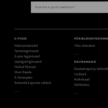
E-POOD
PÜSIKLIENDITEENIN
Maksemeetodid
Võta ühendust
Tarnetingimused
E-poe tagastused
Lepingutingimused
KAUBAMAJAD
Hullud Päevad
Kaubamajad ja lahtiole
Must Reede
Uudised
E-Smaspäev
Kinkekaart
Kohanda küpsiste sätteid
Delikatess