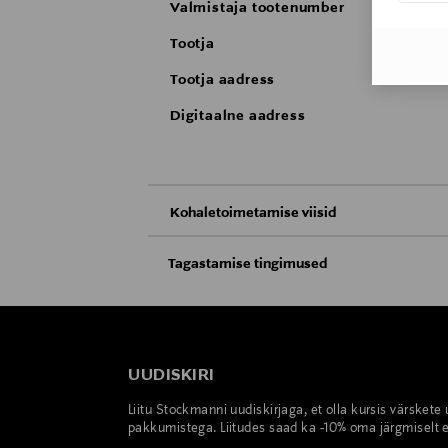
Valmistaja tootenumber
Tootja
Tootja aadress
Digitaalne aadress
Kohaletoimetamise viisid
Kättesaamine poest
Tagastamise tingimused
Teil on õigus toodetega tutvuda ja põhjus
Tarnimine pakiautomaati või postkontoris
saab neid tagastada ainult avamata pakend
E-POE TAGASTUSED
UUDISKIRI
Liitu Stockmanni uudiskirjaga, et olla kursis värskete
pakkumistega. Liitudes saad ka -10% oma järgmiselt e