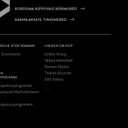
KORDUMA KIPPUVAD KÜSIMUSED
KAMPAANIATE TINGIMUSED
NDLIK STOCKMANN
LINDEX GROUP
k Stockmann
Lindex Group
Vabad töökohad
Partner Media
NN
Tourist discount
ROGRAMM
EAS toetus
ojaalsusprogramm
odustused MyStockmann
ojaalsusprogrammi