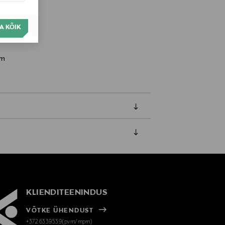
A KÕIK
om
amisest. Suletud pakendis toodete puhul
vad olema avamata originaalpakendis.
KLIENDITEENINDUS
VÕTKE ÜHENDUST
+372 6339539(pvm/mpm)