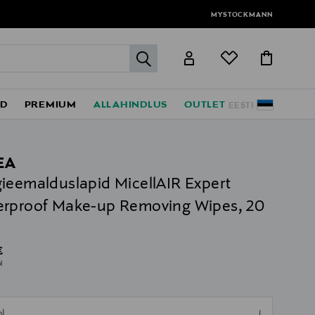
MYSTOCKMANN
label.header.go
ED
PREMIUM
ALLAHINDLUS
OUTLET
EESTI
EA
ieemalduslapid MicellAIR Expert
rproof Make-up Removing Wipes, 20
al Price
€
l
pl