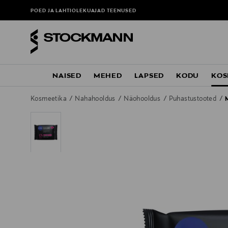
POED JA LAHTIOLEKUAJAD
TEENUSED
NAISED
MEHED
LAPSED
KODU
KOS
Kosmeetika
Nahahooldus
Näohooldus
Puhastustooted