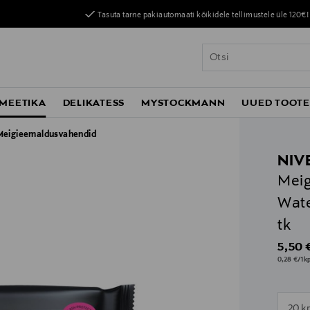
Tasuta tarne pakiautomaati kõikidele tellimustele üle 120€!
MEETIKA
DELIKATESS
MYSTOCKMANN
UUED TOOT
Meigieemaldusvahendid
NIV
Meig
Wate
tk
Origin
5,50 
0,28 €/1kp
20 k