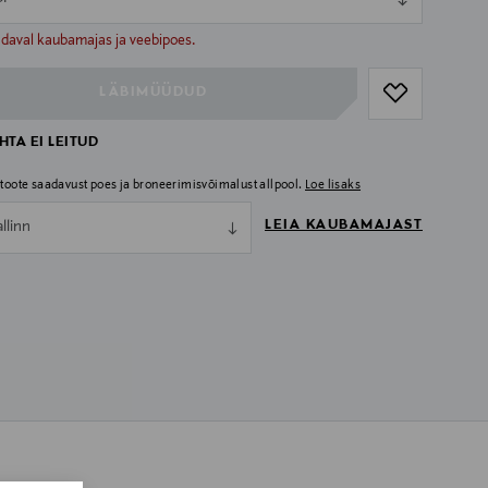
ull
ull
adaval kaubamajas ja veebipoes.
LÄBIMÜÜDUD
TA EI LEITUD
i toote saadavust poes ja broneerimisvõimalust allpool.
Loe lisaks
LEIA KAUBAMAJAST
allinn