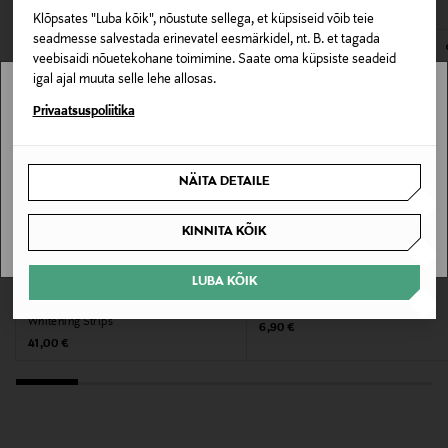
Klõpsates "Luba kõik", nõustute sellega, et küpsiseid võib teie
E-POE TAGASTUSED
Värv
seadmesse salvestada erinevatel eesmärkidel, nt. B. et tagada
veebisaidi nõuetekohane toimimine. Saate oma küpsiste seadeid
NOCOL
igal ajal muuta selle lehe allosas.
Stockmann pole Sinu riigis saadaval.
Privaatsuspoliitika
Suurus
1
Sinu riiki ei ole kohaletoimetamine saadaval.
NÄITA DETAILE
Valmistaja tootenumber
SAAN ARU
8412428018031
KINNITA KÕIK
Tootja
LUBA KÕIK
HISMILE
MARVIS
Hammaste valgendusribad PAP+
Hambahari White Soft
Jonmax Oy
Whitening Strips
Original Price
6,90 €
Original Price
41,00 €
Tootja aadress
PL 4, 00251, Helsinki, Finland
Digitaalne aadress