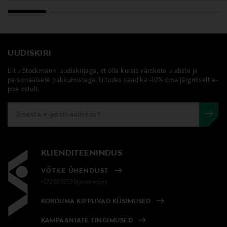
UUDISKIRI
Liitu Stockmanni uudiskirjaga, et olla kursis värskete uudiste ja
personaalsete pakkumistega. Liitudes saad ka -10% oma järgmiselt e-
poe ostult.
KLIENDITEENINDUS
VÕTKE ÜHENDUST
+372 6339539(pvm/mpm)
KORDUMA KIPPUVAD KÜSIMUSED
KAMPAANIATE TINGIMUSED