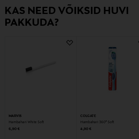
KAS NEED VÕIKSID HUVI
info@jonmax.fi
PAKKUDA?
Märksõnad
Hambahari, Nintendo, suuhügieen
MARVIS
COLGATE
Hambahari White Soft
Hambahari 360° Soft
Original Price
Original Price
6,90 €
4,90 €