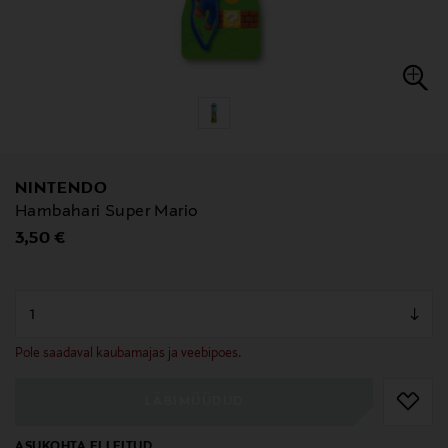
NINTENDO
Hambahari Super Mario
Original Price
3,50 €
null
null
Pole saadaval kaubamajas ja veebipoes.
LÄBIMÜÜDUD
ASUKOHTA EI LEITUD