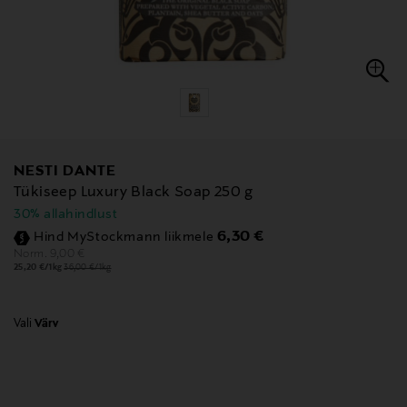
NESTI DANTE
Tükiseep Luxury Black Soap 250 g
30% allahindlust
Discounted Price
6,30 €
Hind MyStockmann liikmele
Original Price
9,00 €
Norm.
25,20 €/1kg
36,00 €/1kg
Vali
Värv