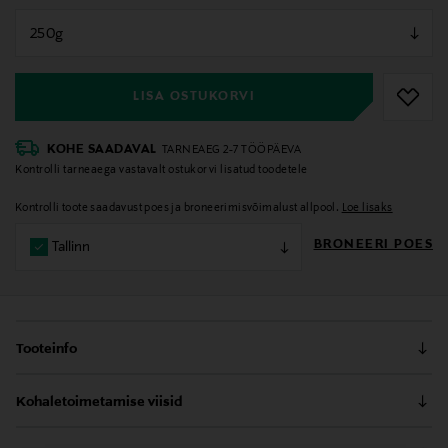
null
null
LISA OSTUKORVI
KOHE SAADAVAL
TARNEAEG 2-7 TÖÖPÄEVA
Kontrolli tarneaega vastavalt ostukorvi lisatud toodetele
Kontrolli toote saadavust poes ja broneerimisvõimalust allpool.
Loe lisaks
BRONEERI POES
Tallinn
Tooteinfo
Nesti Dante Luxury Black tükiseebid on valmistatud
Kohaletoimetamise viisid
põlvest põlve edasi antud salaretsepti alusel. See
sisaldab muu hulgas nahka pehmendavat sheavõid
Kättesaamine poest