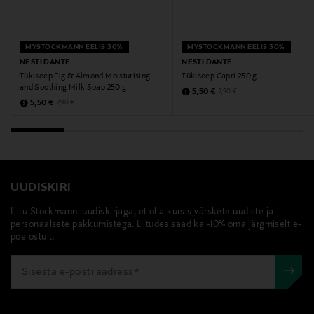
MYSTOCKMANN EELIS 30%
MYSTOCKMANN EELIS 30%
NESTI DANTE
NESTI DANTE
Tükiseep Fig & Almond Moisturising
Tükiseep Capri 250 g
and Soothing Milk Soap 250 g
Discounted Price
Original Price
5,50 €
7,90 €
Discounted Price
Original Price
5,50 €
7,90 €
UUDISKIRI
Liitu Stockmanni uudiskirjaga, et olla kursis värskete uudiste ja
personaalsete pakkumistega. Liitudes saad ka -10% oma järgmiselt e-
poe ostult.