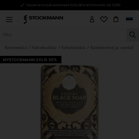
Tasuta tarne pakiautomaati kõikidele tellimustele üle 120€!
Menu
la
KÕIK TOOTED
NAISED
MEHED
LAPSED
KODU
KOSMEE
Kosmeetika
Nahahooldus
Kehahooldus
Kätekreemid ja -seebid
MYSTOCKMANN EELIS 30%