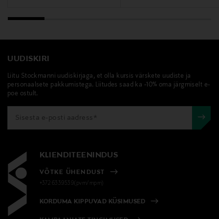
info@berner.fi
Märksõnad
Murumuru, kehakreem, nahahooldus
UUDISKIRI
Liitu Stockmanni uudiskirjaga, et olla kursis värskete uudiste ja
personaalsete pakkumistega. Liitudes saad ka -10% oma järgmiselt e-
poe ostult.
KLIENDITEENINDUS
VÕTKE ÜHENDUST
+372 6339539(pvm/mpm)
KORDUMA KIPPUVAD KÜSIMUSED