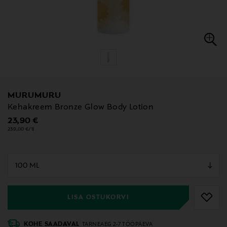
MURUMURU
Kehakreem Bronze Glow Body Lotion
Original Price
23,90 €
239,00 €/1l
null
null
LISA OSTUKORVI
KOHE SAADAVAL
TARNEAEG 2-7 TÖÖPÄEVA