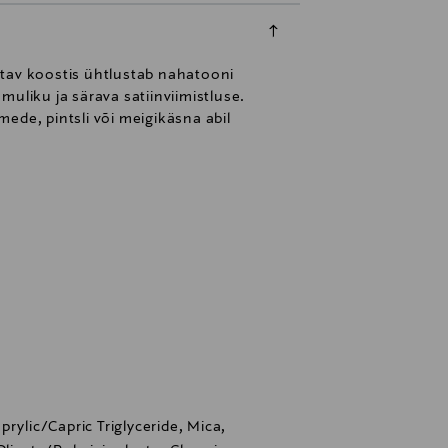
atav koostis ühtlustab nahatooni
uliku ja särava satiinviimistluse.
ede, pintsli või meigikäsna abil
rylic/Capric Triglyceride, Mica,