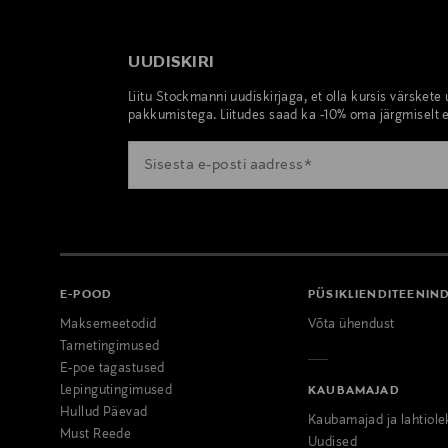
UUDISKIRI
Liitu Stockmanni uudiskirjaga, et olla kursis värskete
pakkumistega. Liitudes saad ka -10% oma järgmiselt e
E-POOD
PÜSIKLIENDITEENIN
Maksemeetodid
Võta ühendust
Tarnetingimused
E-poe tagastused
Lepingutingimused
KAUBAMAJAD
Hullud Päevad
Kaubamajad ja lahtiole
Must Reede
Uudised