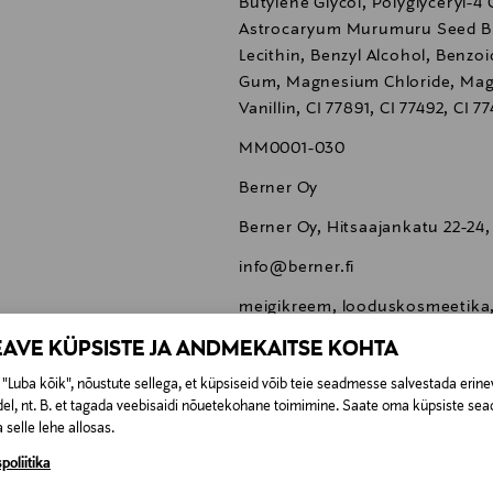
Butylene Glycol, Polyglyceryl-4 
Astrocaryum Murumuru Seed Bu
Lecithin, Benzyl Alcohol, Benzo
Gum, Magnesium Chloride, Magn
Vanillin, CI 77891, CI 77492, CI 7
MM0001-030
Berner Oy
Berner Oy, Hitsaajankatu 22-24,
info@berner.fi
meigikreem, looduskosmeetik
EAVE KÜPSISTE JA ANDMEKAITSE KOHTA
"Luba kõik", nõustute sellega, et küpsiseid võib teie seadmesse salvestada erine
el, nt. B. et tagada veebisaidi nõuetekohane toimimine. Saate oma küpsiste sead
 selle lehe allosas.
0,00 €
poliitika