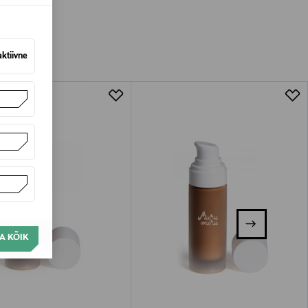
amisest. Suletud pakendis toodete puhul
vad olema avamata originaalpakendis.
aktiivne
A KÕIK