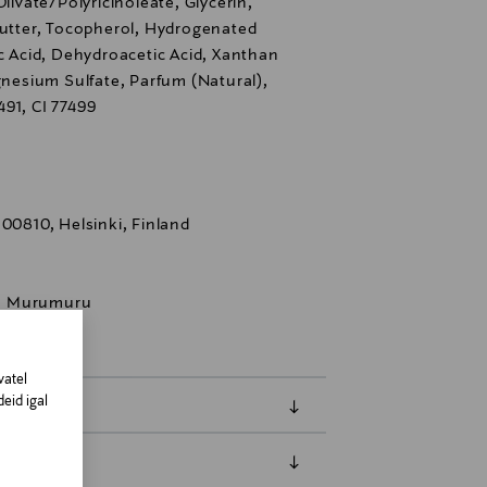
Olivate/Polyricinoleate, Glycerin,
tter, Tocopherol, Hydrogenated
ic Acid, Dehydroacetic Acid, Xanthan
esium Sulfate, Parfum (Natural),
7491, CI 77499
 00810, Helsinki, Finland
a, Murumuru
vatel
eid igal