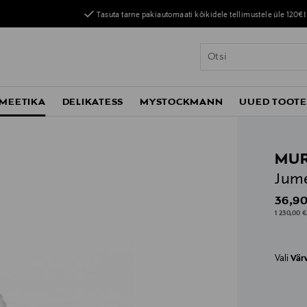
Tasuta tarne pakiautomaati kõikidele tellimustele üle 120€!
MEETIKA
DELIKATESS
MYSTOCKMANN
UUED TOOT
MU
Jume
Origin
36,90
1 230,00 €
Vali
Vär