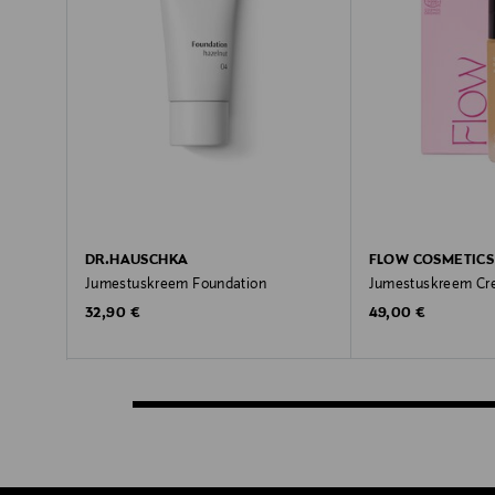
DR.HAUSCHKA
FLOW COSMETICS
Jumestuskreem Foundation
Jumestuskreem Cr
Original Price
Original Price
32,90 €
49,00 €