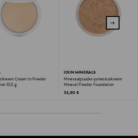
A
IDUN MINERALS
skreem Cream to Powder
Mineraalpuuder-jumestuskreem
on 10,5 g
Mineral Powder Foundation
 Price
Original Price
32,90 €