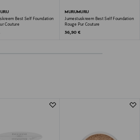
URU
MURUMURU
skreem Best Self Foundation
Jumestuskreem Best Self Foundation
ur Couture
Rouge Pur Couture
 Price
Original Price
€
36,90 €