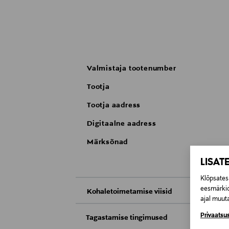
Valmistaja tootenumber
Tootja
Tootja aadress
Digitaalne aadress
Märksõnad
LISAT
Klõpsates 
eesmärkid
Kohaletoimetamise viisid
ajal muuta
Kättesaamine poest
Privaatsus
Tagastamise tingimused