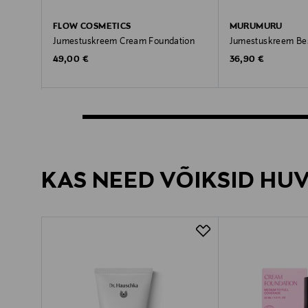
FLOW COSMETICS
MURUMURU
Jumestuskreem Cream Foundation
Jumestuskreem Bes
Original Price
Original Price
49,00 €
36,90 €
KAS NEED VÕIKSID HU