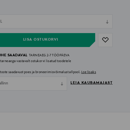
ull
L
ull
LISA OSTUKORVI
OHE SAADAVAL
TARNEAEG 2-7 TÖÖPÄEVA
 tarneaega vastavalt ostukorvi lisatud toodetele
i toote saadavust poes ja broneerimisvõimalust allpool.
Loe lisaks
LEIA KAUBAMAJAST
allinn