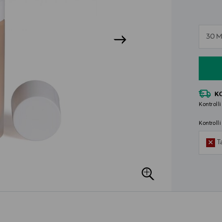
n
30 M
n
K
Kontrolli
Kontroll
T