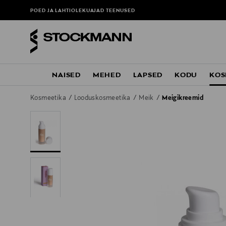
POED JA LAHTIOLEKUAJAD
TEENUSED
NAISED
MEHED
LAPSED
KODU
KOS
Kosmeetika
Looduskosmeetika
Meik
Meigikreemid