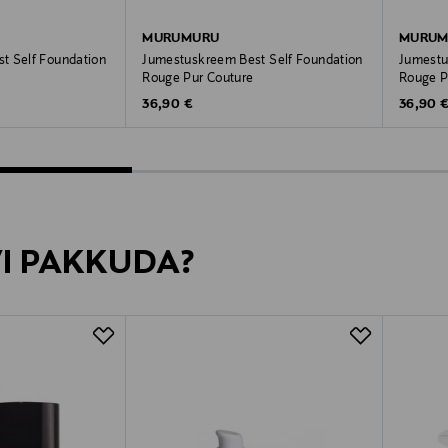
MURUMURU
MURUM
t Self Foundation
Jumestuskreem Best Self Foundation
Jumestu
Rouge Pur Couture
Rouge P
Original Price
Original
36,90 €
36,90 
VI PAKKUDA?