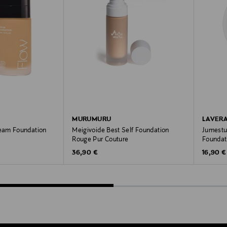
MURUMURU
LAVER
eam Foundation
Meigivoide Best Self Foundation
Jumestu
Rouge Pur Couture
Foundati
Original Price
Original
36,90 €
16,90 €