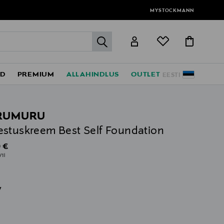
MYSTOCKMANN
label.header.go
ED
PREMIUM
ALLAHINDLUS
OUTLET
EESTI
RUMURU
stuskreem Best Self Foundation
al Price
 €
/1l
v