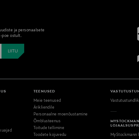
 uudiste ja personaalsete
-poe ostult.
DUS
TEENUSED
VASTUTUSTU
Meie teenused
Vastutustundli
Ärikliendile
Personaalne moenõustamine
Õmblusteenus
MYSTOCKMA
LOJAALSUSP
Toitude tellimine
kuajad
Toodete kojuvedu
MyStockmann l