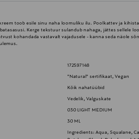
eem toob esile sinu naha loomuliku ilu. Poolkattev ja kihist
atasasusi. Kerge tekstuur sulandub nahaga, jättes sellele loom
atvust kohandada vastavalt vajadusele - kanna seda näole sõrm
tulemus.
172597148
"Natural" sertifikaat, Vegan
Kõik nahatüübid
Vedelik, Valguskate
030 LIGHT MEDIUM
30 ML
Ingredients: Aqua, Squalane, Cap