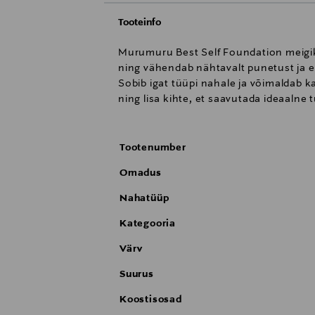
Tooteinfo
Murumuru Best Self Foundation meigikr
ning vähendab nähtavalt punetust ja eb
Sobib igat tüüpi nahale ja võimaldab k
ning lisa kihte, et saavutada ideaalne 
Tootenumber
Omadus
Nahatüüp
Kategooria
Värv
Suurus
Koostisosad