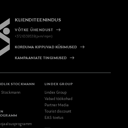
KLIENDITEENINDUS
VÕTKE ÜHENDUST
+372 6339539(pvm/mpm)
KORDUMA KIPPUVAD KÜSIMUSED
KAMPAANIATE TINGIMUSED
NDLIK STOCKMANN
LINDEX GROUP
k Stockmann
Lindex Group
Vabad töökohad
Partner Media
NN
Tourist discount
ROGRAMM
EAS toetus
ojaalsusprogramm