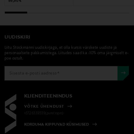
Original Price
99,90 €
UUDISKIRI
Liitu Stockmanni uudiskirjaga, et olla kursis värskete uudiste ja
personaalsete pakkumistega. Liitudes saad ka -10% oma järgmiselt e-
poe ostult.
KLIENDITEENINDUS
VÕTKE ÜHENDUST
+372 6339539(pvm/mpm)
KORDUMA KIPPUVAD KÜSIMUSED