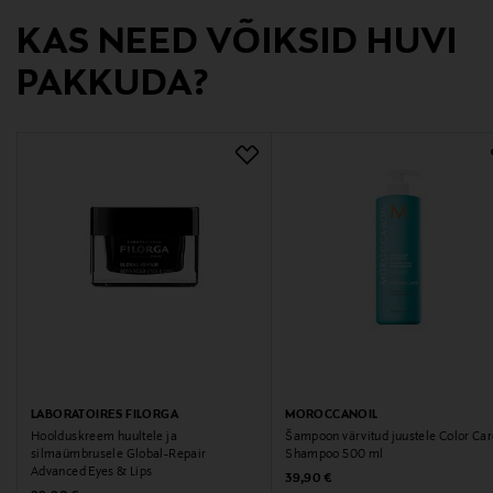
KAS NEED VÕIKSID HUVI
Vasarakatu 1 LH 21, 40320 Jyväskylä, Finland
PAKKUDA?
Digitaalne aadress
asiakaspalvelu@idhair.fi
Märksõnad
Pumbaga pudel
LABORATOIRES FILORGA
MOROCCANOIL
Hoolduskreem huultele ja
Šampoon värvitud juustele Color Ca
silmaümbrusele Global-Repair
Shampoo 500 ml
Advanced Eyes & Lips
Original Price
39,90 €