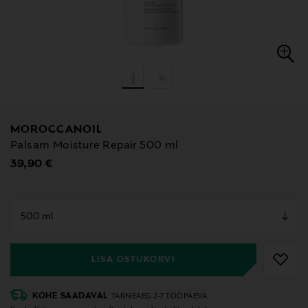
MOROCCANOIL
Palsam Moisture Repair 500 ml
Original Price
39,90 €
null
null
LISA OSTUKORVI
KOHE SAADAVAL
TARNEAEG 2-7 TÖÖPÄEVA