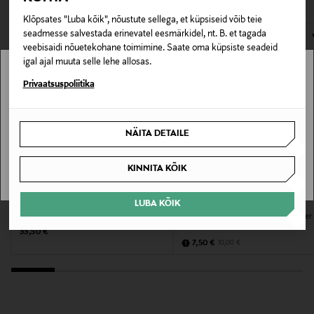
hoolikalt.
Klõpsates "Luba kõik", nõustute sellega, et küpsiseid võib teie
E-POE TAGASTUSED
Juuksetüüp
seadmesse salvestada erinevatel eesmärkidel, nt. B. et tagada
veebisaidi nõuetekohane toimimine. Saate oma küpsiste seadeid
Parandavad tooted
igal ajal muuta selle lehe allosas.
Kategooria
Stockmann pole Sinu riigis saadaval.
Privaatsuspoliitika
Taastav palsam
Sinu riiki ei ole kohaletoimetamine saadaval.
NÄITA DETAILE
Suurus
SAAN ARU
500 ml
KINNITA KÕIK
MYSTOCKMANN EELIS 25%
Tootjamaa
WELLA SYSTEM PROFESSIONAL
MOROCCANOIL
LUBA KÕIK
Palsam Repair Conditioner 200 ml
Palsam Moisture Repair Conditioner
IISRAEL
ml
Original Price
33,50 €
Discounted Price
Original Price
7,50 €
10,00 €
Tootja
IdHAIR Finland Oy
Tootja aadress