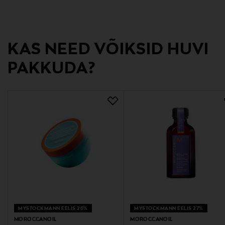
Tootja aadress
Vasarakatu 1 LH 21, 40320 Jyväskylä, Finland
KAS NEED VÕIKSID HUVI
Digitaalne aadress
PAKKUDA?
asiakaspalvelu@idhair.fi
MYSTOCKMANN EELIS 26%
MYSTOCKMANN EELIS 27%
MOROCCANOIL
MOROCCANOIL