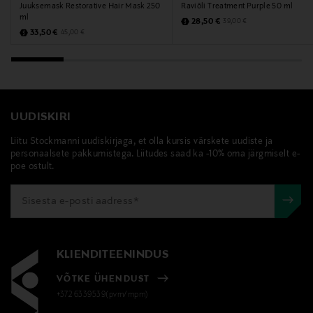
Juuksemask Restorative Hair Mask 250
Raviõli Treatment Purple 50 ml
ml
Discounted Price
Original Price
28,50 €
39,00 €
Discounted Price
Original Price
33,50 €
45,00 €
UUDISKIRI
Liitu Stockmanni uudiskirjaga, et olla kursis värskete uudiste ja
personaalsete pakkumistega. Liitudes saad ka -10% oma järgmiselt e-
poe ostult.
KLIENDITEENINDUS
VÕTKE ÜHENDUST
+372 6339539(pvm/mpm)