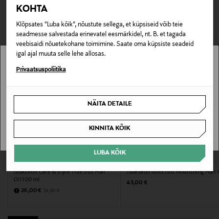
pakendis kosmeetika- ja loodustooted peavad olema
KOHTA
VAATASID KA
110464495
avamata originaalpakendis.
Klõpsates "Luba kõik", nõustute sellega, et küpsiseid võib teie
seadmesse salvestada erinevatel eesmärkidel, nt. B. et tagada
E-POE TAGASTUSED
Juuksetüüp
veebisaidi nõuetekohane toimimine. Saate oma küpsiste seadeid
igal ajal muuta selle lehe allosas.
Normaalsetele juustele
Stockmann pole Sinu riigis saadaval.
Privaatsuspoliitika
Kategooria
Sinu riiki ei ole kohaletoimetamine saadaval.
Juukseõli
NÄITA DETAILE
SAAN ARU
Suurus
KINNITA KÕIK
100 ml
MYSTOCKMANN EELIS 26%
LUBA KÕIK
Tootjamaa
MARIA NILA
ORIBE
Juukseõli Care & Style True Soft Hair
Juukseõli Gold Lust Nourishing Hair 
IISRAEL
Oil 100 ml
Original Price
43,00 €
Discounted Price
Original Price
26,00 €
34,90 €
Tootja
IdHAIR Finland Oy