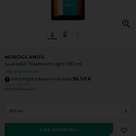
MOROCCANOIL
Juukseõli Treatment Light 100 ml
26% allahindlust
Discounted Price
36,50 €
Hind MyStockmann liikmele
Original Price
49,00 €
Norm.
365,00 €/1l
490,00 €/1l
null
null
LISA OSTUKORVI