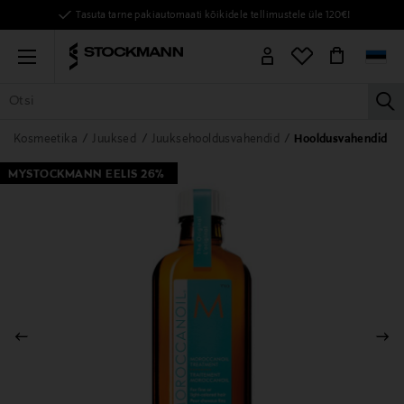
Tasuta tarne pakiautomaati kõikidele tellimustele üle 120€!
Menu
la
KÕIK TOOTED
NAISED
MEHED
LAPSED
KODU
KOSMEE
Kosmeetika
Juuksed
Juuksehooldusvahendid
Hooldusvahendid
MYSTOCKMANN EELIS 26%