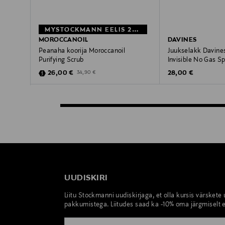
MYSTOCKMANN EELIS 26%
MOROCCANOIL
DAVINES
Peanaha koorija Moroccanoil
Juukselakk Davines
Purifying Scrub
Invisible No Gas Sp
Discounted Price
Original Price
Original Price
26,00 €
28,00 €
34,90 €
UUDISKIRI
Liitu Stockmanni uudiskirjaga, et olla kursis värskete
pakkumistega. Liitudes saad ka -10% oma järgmiselt e