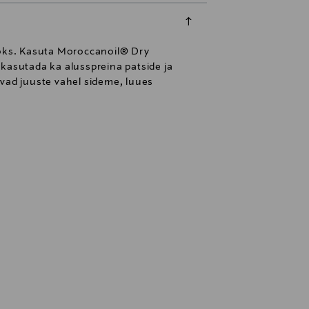
jaoks. Kasuta Moroccanoil® Dry
 kasutada ka alusspreina patside ja
avad juuste vahel sideme, luues