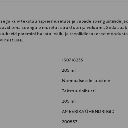
usega kuiv tekstuurisprei muretute ja vabade soengustiilide 
soovid oma soengule muretut struktuuri ja volüümi. Seda saab
uukseid paremini hallata. Vaik- ja tseoliidiosakesed moodust
viimistluse.
130718233
205 ml
Normaalsetele juustele
Tekstuuripihusti
205 ml
AMEERIKA ÜHENDRIIGID
200857