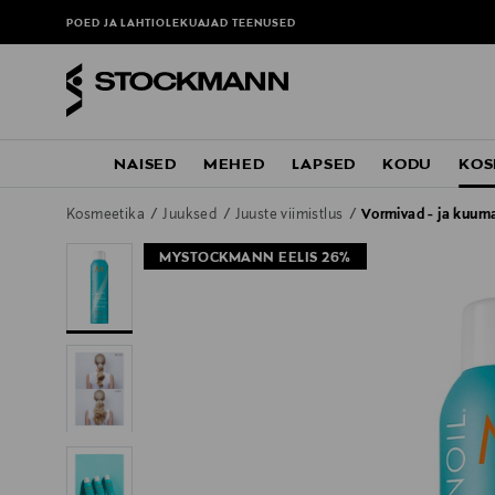
POED JA LAHTIOLEKUAJAD
TEENUSED
NAISED
MEHED
LAPSED
KODU
KOS
Kosmeetika
Juuksed
Juuste viimistlus
Vormivad - ja kuum
MYSTOCKMANN EELIS 26%