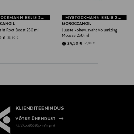
MYSTOCKMANN EELIS 28%
MYSTOCKMANN EELIS 28%
CANOIL
MOROCCANOIL
aht Root Boost 250 ml
Juuste kohevusvaht Volumizing
Mousse 250 ml
unted Price
Original Price
0 €
33,90 €
Discounted Price
Original Price
24,50 €
33,90 €
KLIENDITEENINDUS
VÕTKE ÜHENDUST
+372 6339539(pvm/mpm)