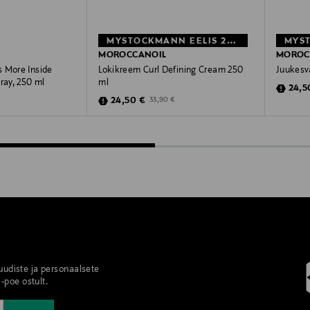
MYSTOCKMANN EELIS 28%
MOROCCANOIL
MOROC
 More Inside
Lokikreem Curl Defining Cream 250
Juukesv
ray, 250 ml
ml
Disco
24,5
Discounted Price
Original Price
24,50 €
33,90 €
 uudiste ja personaalsete
-poe ostult.