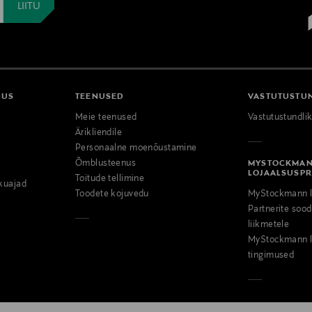
DUS
TEENUSED
VASTUTUSTU
Meie teenused
Vastutustundli
Ärikliendile
Personaalne moenõustamine
Õmblusteenus
MYSTOCKMA
LOJAALSUSP
Toitude tellimine
kuajad
Toodete kojuvedu
MyStockmann l
Partnerite so
liikmetele
MyStockmann l
tingimused