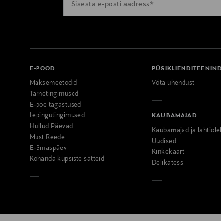
E-POOD
PÜSIKLIENDITEENIN
Maksemeetodid
Võta ühendust
Tarnetingimused
E-poe tagastused
Lepingutingimused
KAUBAMAJAD
Hullud Päevad
Kaubamajad ja lahtiole
Must Reede
Uudised
E-Smaspäev
Kinkekaart
Kohanda küpsiste sätteid
Delikatess