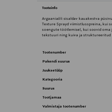
Tooteinfo
Argaaniaõli sisaldav kauakestva püsiv
Texture Sprayd viimistlusspreina, kui 
soengute töötlemisel, kui soovid oma j
tekstuuri ning kuiva ja struktureeritud 
Tootenumber
Pakendi suurus
Juuksetüüp
Kategooria
Suurus
Tootjamaa
Valmistaja tootenumber