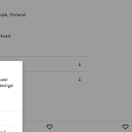
kylä, Finland
uksed
vatel
eid igal
amisest. Suletud pakendis toodete puhul
vad olema avamata originaalpakendis.