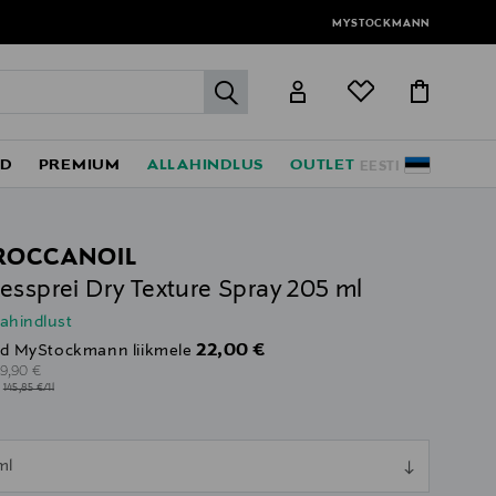
MYSTOCKMANN
label.header.go
ED
PREMIUM
ALLAHINDLUS
OUTLET
EESTI
ROCCANOIL
essprei Dry Texture Spray 205 ml
lahindlust
Discounted Price
22,00 €
d MyStockmann liikmele
riginal Price
29,90 €
l
145,85 €/1l
ull
ml
ull