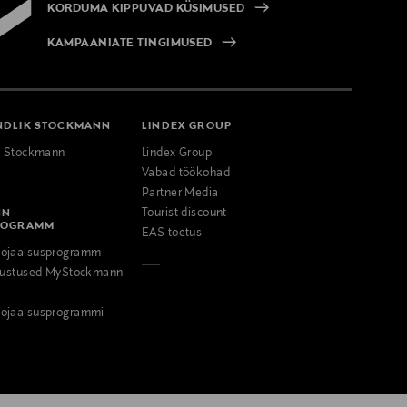
KORDUMA KIPPUVAD KÜSIMUSED
KAMPAANIATE TINGIMUSED
NDLIK STOCKMANN
LINDEX GROUP
k Stockmann
Lindex Group
Vabad töökohad
Partner Media
NN
Tourist discount
ROGRAMM
EAS toetus
ojaalsusprogramm
odustused MyStockmann
ojaalsusprogrammi