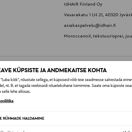
IdHAIR Finland Oy
Vasarakatu 1 LH 21, 40320 Jyväs
asiakaspalvelu@idhair.fi
Moroccanoil, tekstuurisprei, ju
EAVE KÜPSISTE JA ANDMEKAITSE KOHTA
0,00 €
"Luba kõik", nõustute sellega, et küpsiseid võib teie seadmesse salvestada erine
el, nt. B. et tagada veebisaidi nõuetekohane toimimine. Saate oma küpsiste sead
t esitamata lepingust taganeda 30 päeva jooksul alates kauba kättesa
0,00 € – 4,90 €
se
 selle lehe allosas.
is. Tagastatavad suletud pakendis kosmeetika- ja loodustooted pea
poliitika
SID KA
TE RÜHMADE HALDAMINE