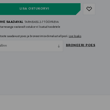
LISA OSTUKORVI
OHE SAADAVAL
TARNEAEG 2-7 TÖÖPÄEVA
 tarneaega vastavalt ostukorvi lisatud toodetele
i toote saadavust poes ja broneerimisvõimalust allpool.
Loe lisaks
BRONEERI POES
allinn