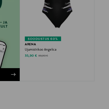
SOODUSTUS 60%
ARENA
Ujumistrikoo Angelica
Discounted Price
Original Price
35,90 €
89,90 €