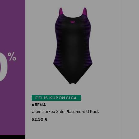
EELIS KUPONGIGA
ARENA
Ujumistrikoo Side Placement U Back
Original Price
62,90 €