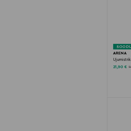
SOODU
ARENA
Ujumistri
Discounte
Or
21,90 €
5