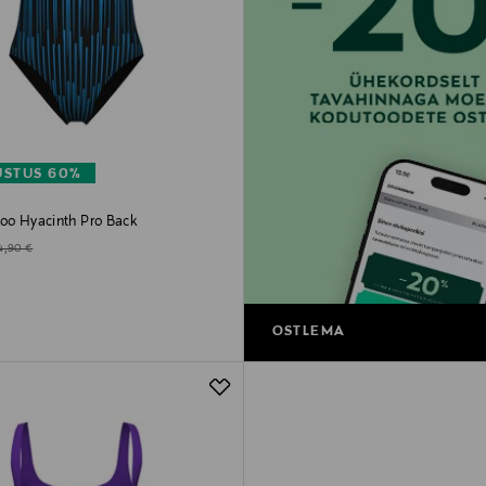
STUS 60%
koo Hyacinth Pro Back
d Price
iginal Price
4,90 €
OSTLEMA