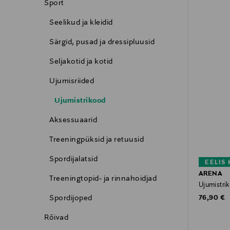
Sport
Seelikud ja kleidid
Särgid, pusad ja dressipluusid
Seljakotid ja kotid
Ujumisriided
Ujumistrikood
Aksessuaarid
Treeningpüksid ja retuusid
Spordijalatsid
EELIS
ARENA
Treeningtopid- ja rinnahoidjad
Ujumistri
Original P
Spordijoped
76,90 €
Rõivad