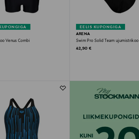
 KUPONGIGA
EELIS KUPONGIGA
ARENA
koo Venus Combi
Swim Pro Solid Team ujumistrikoo
rice
Original Price
42,90 €