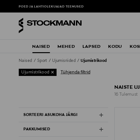
POED JA LAHTIOLEKUAJAD
TEENUSED
NAISED
MEHED
LAPSED
KODU
KOS
Naised
Sport
Ujumisriided
Ujumistrikood
Tühjenda filtrid
Ujumistrikood
NAISTE U
16 Tulemust
16 Tulemust
SORTEERI ASUKOHA JÄRGI
PAKKUMISED