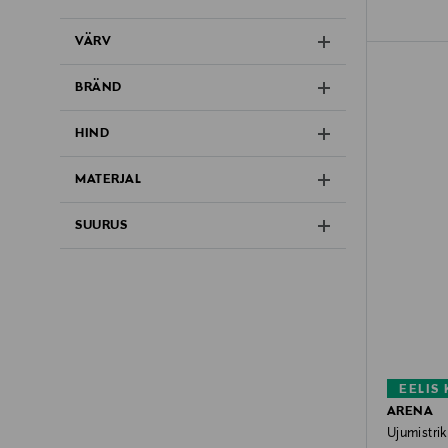
VÄRV
BRÄND
HIND
MATERJAL
SUURUS
EELIS
ARENA
Ujumistri