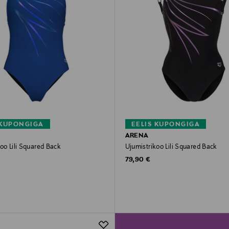
 KUPONGIGA
EELIS KUPONGIGA
ARENA
oo Lili Squared Back
Ujumistrikoo Lili Squared Back
rice
Original Price
79,90 €