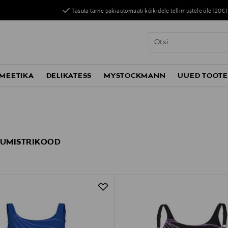
Tasuta tarne pakiautomaati kõikidele tellimustele üle 120€!
MEETIKA
DELIKATESS
MYSTOCKMANN
UUED TOOT
JUMISTRIKOOD