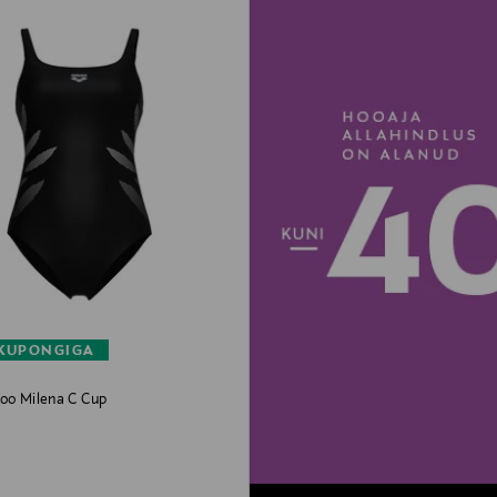
 KUPONGIGA
koo Milena C Cup
rice