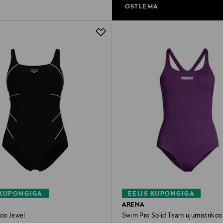
OSTLEMA
 KUPONGIGA
EELIS KUPONGIGA
ARENA
koo Jewel
Swim Pro Solid Team ujumistrikoo