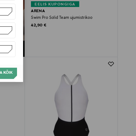
EELIS KUPONGIGA
ARENA
Swim Pro Solid Team ujumistrikoo
Original Price
42,90 €
A KÕIK