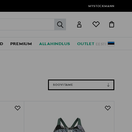
MYSTOCKMANN
label.header.go
ED
PREMIUM
ALLAHINDLUS
OUTLET
EESTI
SOOVITAME