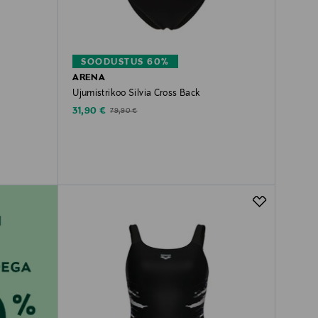
SOODUSTUS 60%
ARENA
Ujumistrikoo Silvia Cross Back
Discounted Price
Original Price
31,90 €
79,90 €