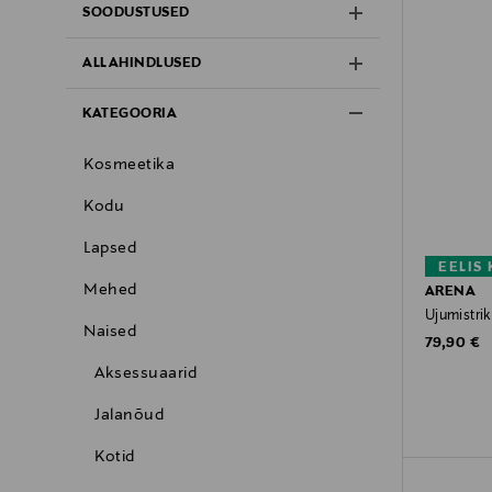
SOODUSTUSED
ALLAHINDLUSED
KATEGOORIA
Kosmeetika
Kodu
Lapsed
EELIS
Mehed
ARENA
Ujumistrik
Naised
Original P
79,90 €
Aksessuaarid
Jalanõud
Kotid