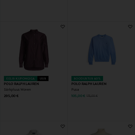
EELIS KUPONGIGA
UUS
SOODUSTUS 40%
POLO RALPH LAUREN
POLO RALPH LAUREN
Särkpluus Woven
Pusa
Original Price
Discounted Price
Original Price
295,00 €
105,00 €
175,00 €