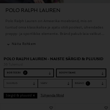
POLO RALPH LAUREN
Polo Ralph Lauren on Ameerika moebränd, mis on
tuntud oma klassikalise ja ajatu stiili poolest, ühendades
preppy- ja sportlikke elemente. Bränd pakub laia valikut
rõivaid, aksessuaare ja kodutooteid ning selle ikooniline
Näita Rohkem
polosärk on üks tuntumaid tooteid.
POLO RALPH LAUREN - NAISTE SÄRGID & PLUUSID
36 Tulemust
SORTEERI
2
SUURUS
VÄRV
BRÄND
1
Tühjenda filtrid
Särgid & pluusid
36 Tulemust