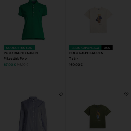
SOODUSTUS 40%
EELIS KUPONGIGA
UUS
POLO RALPH LAUREN
POLO RALPH LAUREN
Pikeesärk Polo
T-särk
Discounted Price
Original Price
Original Price
87,00 €
160,00 €
145,00 €