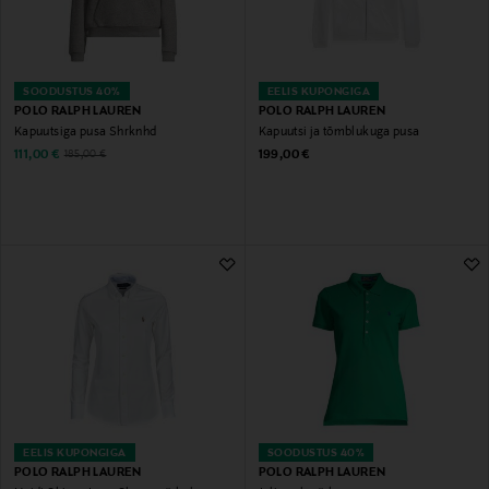
SOODUSTUS 40%
EELIS KUPONGIGA
POLO RALPH LAUREN
POLO RALPH LAUREN
Kapuutsiga pusa Shrknhd
Kapuutsi ja tõmblukuga pusa
Discounted Price
Original Price
Original Price
111,00 €
199,00 €
185,00 €
EELIS KUPONGIGA
SOODUSTUS 40%
POLO RALPH LAUREN
POLO RALPH LAUREN