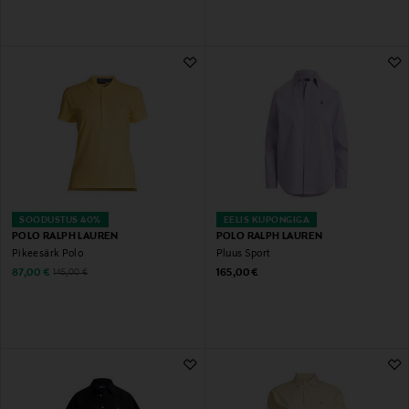
SOODUSTUS 40%
EELIS KUPONGIGA
POLO RALPH LAUREN
POLO RALPH LAUREN
Pikeesärk Polo
Pluus Sport
Discounted Price
Original Price
Original Price
87,00 €
165,00 €
145,00 €