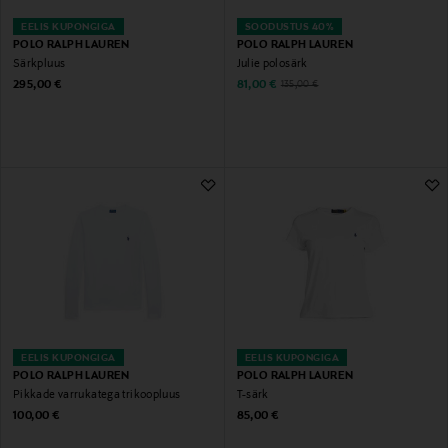
EELIS KUPONGIGA
SOODUSTUS 40%
POLO RALPH LAUREN
POLO RALPH LAUREN
Särkpluus
Julie polosärk
Original Price
Discounted Price
Original Price
295,00 €
81,00 €
135,00 €
EELIS KUPONGIGA
EELIS KUPONGIGA
POLO RALPH LAUREN
POLO RALPH LAUREN
Pikkade varrukatega trikoopluus
T-särk
Original Price
Original Price
100,00 €
85,00 €