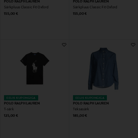
POLO RALPH LAUREN
POLO RALPH LAUREN
Särkpluus Classic Fit Oxford
Särkpluus Classic Fit Oxford
Original Price
Original Price
155,00 €
155,00 €
EELIS KUPONGIGA
EELIS KUPONGIGA
POLO RALPH LAUREN
POLO RALPH LAUREN
T-särk
Teksasärk
Original Price
Original Price
125,00 €
185,00 €