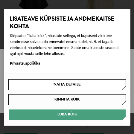
LISATEAVE KÜPSISTE JA ANDMEKAITSE
KOHTA
Klõpsates "Luba kõik", nõustute sellega, et küpsiseid võib teie
EELIS KUPONGIGA
EELIS KUPONGIGA
seadmesse salvestada erinevatel eesmärkidel, nt. B. et tagada
POLO RALPH LAUREN
POLO RALPH LAUREN
veebisaidi nõuetekohane toimimine. Saate oma küpsiste seadeid
Linane särk Sport
Pluus Sport
igal ajal muuta selle lehe allosas.
Original Price
Original Price
175,00 €
175,00 €
Stockmann pole Sinu riigis saadaval.
Privaatsuspoliitika
Sinu riiki ei ole kohaletoimetamine saadaval.
NÄITA DETAILE
SAAN ARU
KINNITA KÕIK
LUBA KÕIK