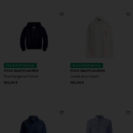
EELIS KUPONGIGA
EELIS KUPONGIGA
POLO RALPH LAUREN
POLO RALPH LAUREN
Pusa Kangaroo Pocket
Linane pluus Sport
Original Price
Original Price
185,00 €
195,00 €