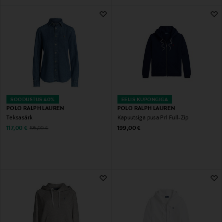
SOODUSTUS 40%
EELIS KUPONGIGA
POLO RALPH LAUREN
POLO RALPH LAUREN
Teksasärk
Kapuutsiga pusa Prl Full-Zip
Discounted Price
Original Price
Original Price
117,00 €
199,00 €
195,00 €