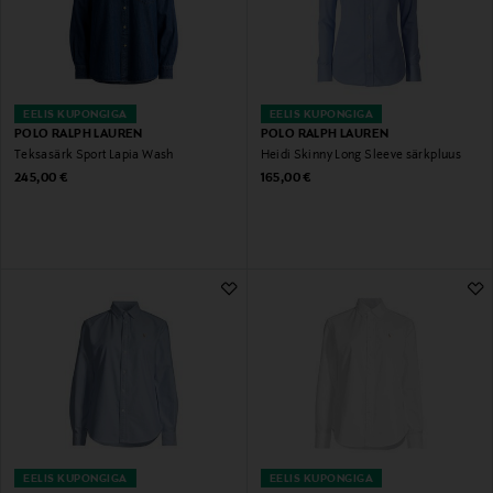
EELIS KUPONGIGA
EELIS KUPONGIGA
POLO RALPH LAUREN
POLO RALPH LAUREN
Teksasärk Sport Lapia Wash
Heidi Skinny Long Sleeve särkpluus
Original Price
Original Price
245,00 €
165,00 €
EELIS KUPONGIGA
EELIS KUPONGIGA