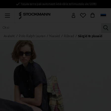
Tasuta tarne pakiautomaati kõikidele tellimustele üle 120€!
Menu
la
Avaleht
Polo Ralph Lauren
Naised
Rõivad
Särgid & pluusid
KÕIK TOOTED
NAISED
MEHED
LAPSED
KODU
KOSMEE