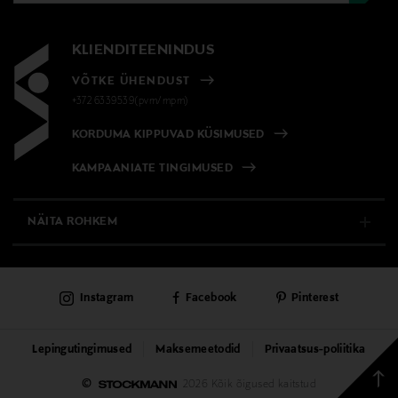
KLIENDITEENINDUS
VÕTKE ÜHENDUST
+372 6339539(pvm/mpm)
KORDUMA KIPPUVAD KÜSIMUSED
KAMPAANIATE TINGIMUSED
NÄITA ROHKEM
E-POOD
Instagram
Facebook
Pinterest
PÜSIKLIENDITEENINDUS
KAUBAMAJAD
Lepingutingimused
Maksemeetodid
Privaatsus-poliitika
Tagas
©
2026 Kõik õigused kaitstud
TEENUSED
üless