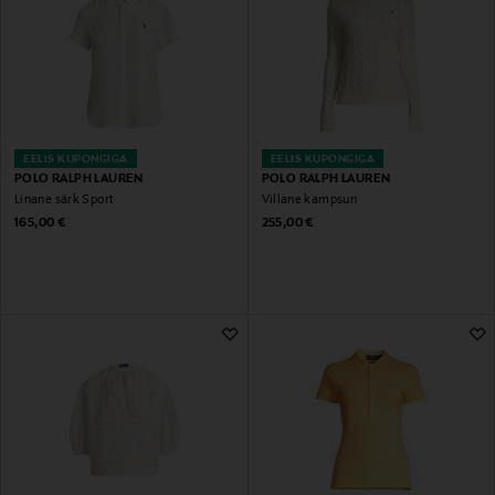
EELIS KUPONGIGA
EELIS KUPONGIGA
POLO RALPH LAUREN
POLO RALPH LAUREN
Linane särk Sport
Villane kampsun
Original Price
Original Price
165,00 €
255,00 €