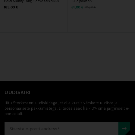
Heidi Skinny Long Sleeve särkpluus
Julie polosärk
Original Price
Discounted Price
Original Price
165,00 €
81,00 €
135,00 €
UUDISKIRI
Liitu Stockmanni uudiskirjaga, et olla kursis värskete uudiste ja
personaalsete pakkumistega. Liitudes saad ka -10% oma järgmiselt e-
poe ostult.