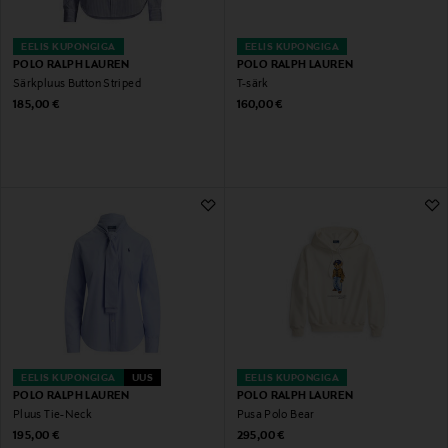
EELIS KUPONGIGA
EELIS KUPONGIGA
POLO RALPH LAUREN
POLO RALPH LAUREN
Särkpluus Button Striped
T-särk
Original Price
Original Price
185,00 €
160,00 €
EELIS KUPONGIGA
UUS
EELIS KUPONGIGA
POLO RALPH LAUREN
POLO RALPH LAUREN
Pluus Tie-Neck
Pusa Polo Bear
Original Price
Original Price
195,00 €
295,00 €