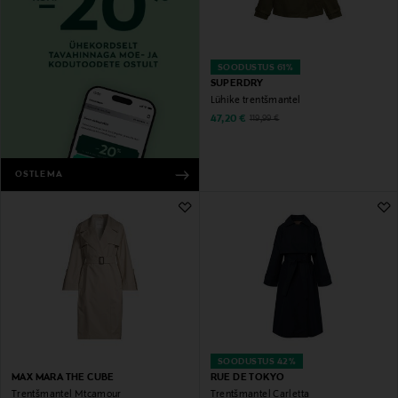
SOODUSTUS 61%
SUPERDRY
Lühike trentšmantel
Discounted Price
Original Price
47,20 €
119,99 €
OSTLEMA
SOODUSTUS 42%
MAX MARA THE CUBE
RUE DE TOKYO
Trentšmantel Mtcamour
Trentšmantel Carletta