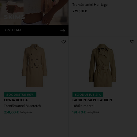
Trentšmantel Heritage
Original Price
279,90 €
SKIMS
OSTLEMA
SOODUSTUS 60%
SOODUSTUS 41%
CINZIA ROCCA
LAUREN RALPH LAUREN
Trentšmantel Bi-stretch
Lühike mantel
Discounted Price
Discounted Price
Original Price
Original Price
238,00 €
191,40 €
595,00 €
325,00 €