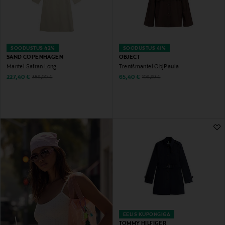
SOODUSTUS 42%
SOODUSTUS 41%
SAND COPENHAGEN
OBJECT
Mantel Safran Long
Trentšmantel ObjPaula
Discounted Price
Discounted Price
Original Price
Original Price
227,40 €
65,40 €
389,00 €
109,99 €
EELIS KUPONGIGA
TOMMY HILFIGER