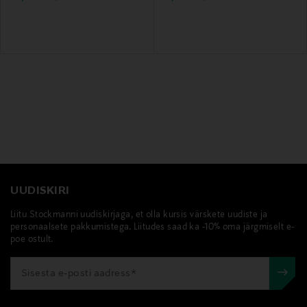
UUDISKIRI
Liitu Stockmanni uudiskirjaga, et olla kursis värskete uudiste ja
personaalsete pakkumistega. Liitudes saad ka -10% oma järgmiselt e-
poe ostult.