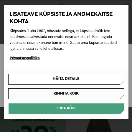
LISATEAVE KÜPSISTE JA ANDMEKAITSE
KOHTA
Klõpsates "Luba kõik", nõustute sellega, et küpsiseid võib teie
seadmesse salvestada erinevatel eesmärkidel, nt. B. et tagada
veebisaidi nõuetekohane toimimine. Saate oma küpsiste seadeid
igal ajal muuta selle lehe allosas.
EELIS KUPONGIGA
EELIS KUPONGIGA
Stockmann pole Sinu riigis saadaval.
Privaatsuspoliitika
GANT
GANT
Villane trentšmantel
Trentšmantel Lightweight
Sinu riiki ei ole kohaletoimetamine saadaval.
Original Price
Original Price
629,90 €
459,90 €
NÄITA DETAILE
SAAN ARU
KINNITA KÕIK
LUBA KÕIK