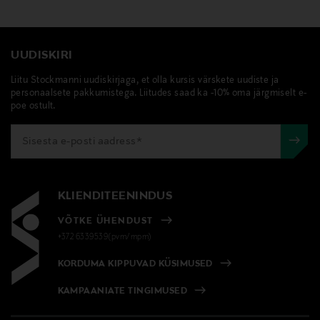
UUDISKIRI
Liitu Stockmanni uudiskirjaga, et olla kursis värskete uudiste ja
personaalsete pakkumistega. Liitudes saad ka -10% oma järgmiselt e-
poe ostult.
KLIENDITEENINDUS
VÕTKE ÜHENDUST
+372 6339539(pvm/mpm)
KORDUMA KIPPUVAD KÜSIMUSED
KAMPAANIATE TINGIMUSED