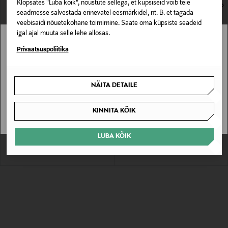
2 Tulemust
Klõpsates "Luba kõik", nõustute sellega, et küpsiseid võib teie
seadmesse salvestada erinevatel eesmärkidel, nt. B. et tagada
veebisaidi nõuetekohane toimimine. Saate oma küpsiste seadeid
igal ajal muuta selle lehe allosas.
Stockmann pole Sinu riigis saadaval.
Privaatsuspoliitika
Sinu riiki ei ole kohaletoimetamine saadaval.
NÄITA DETAILE
EELIS KUPONGIGA
EELIS KUPONGIGA
SAAN ARU
TOMMY HILFIGER
TOMMY HILFIGER
KINNITA KÕIK
Tepitud jope Global
Jope Padded Global Stripe
Original Price
Original Price
199,90 €
199,90 €
LUBA KÕIK