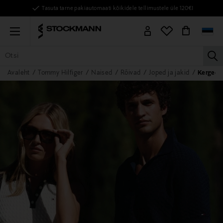
Tasuta tarne pakiautomaati kõikidele tellimustele üle 120€!
Menu
la
Avaleht
Tommy Hilfiger
Naised
Rõivad
Joped ja jakid
Kerged 
KÕIK TOOTED
NAISED
MEHED
LAPSED
KODU
KOSMEE