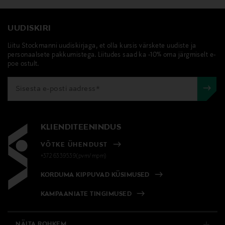
UUDISKIRI
Liitu Stockmanni uudiskirjaga, et olla kursis värskete uudiste ja
personaalsete pakkumistega. Liitudes saad ka -10% oma järgmiselt e-
poe ostult.
KLIENDITEENINDUS
VÕTKE ÜHENDUST
+372 6339539(pvm/mpm)
KORDUMA KIPPUVAD KÜSIMUSED
KAMPAANIATE TINGIMUSED
NÄITA ROHKEM