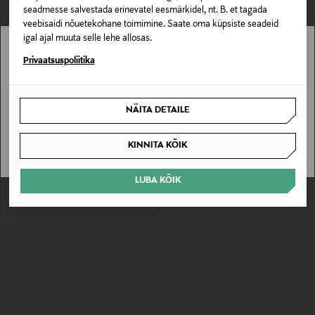
seadmesse salvestada erinevatel eesmärkidel, nt. B. et tagada
veebisaidi nõuetekohane toimimine. Saate oma küpsiste seadeid
igal ajal muuta selle lehe allosas.
Stockmann pole Sinu riigis saadaval.
Privaatsuspoliitika
Sinu riiki ei ole kohaletoimetamine saadaval.
NÄITA DETAILE
SOODUSTUS 61%
SAAN ARU
TOMMY HILFIGER
Teksajakk New Doreen Slim
KINNITA KÕIK
Discounted Price
Original Price
59,00 €
149,90 €
LUBA KÕIK