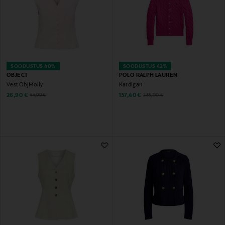
SOODUSTUS 40%
SOODUSTUS 42%
OBJECT
POLO RALPH LAUREN
Vest ObjMolly
Kardigan
Discounted Price
Discounted Price
Original Price
Original Price
26,90 €
137,40 €
44,99 €
235,00 €