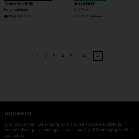
TOMMY HILFIGER
HOLZWEILER
Kerge sulejope
Jakk Flow
Discounted Price
Discounted Price
Original Price
Original Price
155,00 €
234,00 €
199,90 €
390,00 €
1
2
3
4
5
...
14
UUDISKIRI
Liitu Stockmanni uudiskirjaga, et olla kursis värskete uudiste ja
personaalsete pakkumistega. Liitudes saad ka -10% oma järgmiselt e-
poe ostult.