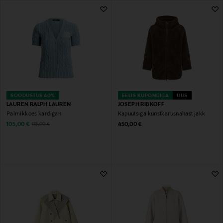
498 Tulemust
SOODUSTUS 40%
EELIS KUPONGIGA
UUS
LAUREN RALPH LAUREN
JOSEPH RIBKOFF
Palmikkoes kardigan
Kapuutsiga kunstkarusnahast jakk
Discounted Price
Original Price
Original Price
105,00 €
450,00 €
175,00 €