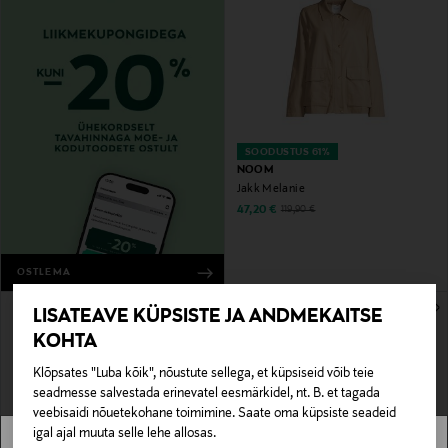
SOODUSTUS 61%
NOOM
Jakk Melanie
Discounted Price
Original Price
47,20 €
119,90 €
OSTLEMA
LISATEAVE KÜPSISTE JA ANDMEKAITSE
KOHTA
Klõpsates "Luba kõik", nõustute sellega, et küpsiseid võib teie
seadmesse salvestada erinevatel eesmärkidel, nt. B. et tagada
veebisaidi nõuetekohane toimimine. Saate oma küpsiste seadeid
igal ajal muuta selle lehe allosas.