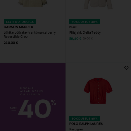
EELIS KUPONGIGA
SOODUSTUS 40%
DAMSON MADDER
BLUE
Lühike pööratav trentšmantel Jerry
Fliisjakk Delta Teddy
Reversible Crop
Discounted Price
Original Price
59,40 €
99,00 €
Original Price
240,00 €
SOODUSTUS 40%
POLO RALPH LAUREN
Kardigan