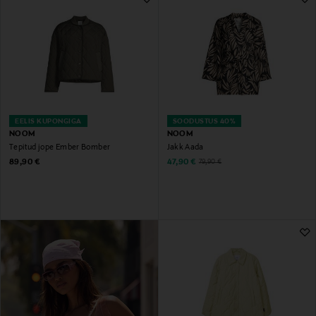
EELIS KUPONGIGA
SOODUSTUS 40%
NOOM
NOOM
Tepitud jope Ember Bomber
Jakk Aada
Original Price
Discounted Price
Original Price
89,90 €
47,90 €
79,90 €