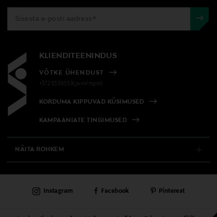
KLIENDITEENINDUS
VÕTKE ÜHENDUST
+372 6339539(pvm/mpm)
KORDUMA KIPPUVAD KÜSIMUSED
KAMPAANIATE TINGIMUSED
NÄITA ROHKEM
E-POOD
Instagram
Facebook
Pinterest
PÜSIKLIENDITEENINDUS
KAUBAMAJAD