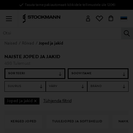
Tasuta tarne pakiautomaati kõikidele tellimustele üle 120€!
Menu
la
Naised
Rõivad
Joped ja jakid
KÕIK TOOTED
NAISED
MEHED
LAPSED
KODU
KOSMEE
NAISTE JOPED JA JAKID
498 Tulemust
SORTEERI
SUURUS
VÄRV
BRÄND
Tühjenda filtrid
Joped ja jakid
KERGED JOPED
TUULEJOPED JA SOFTSHELLID
NAHKJA