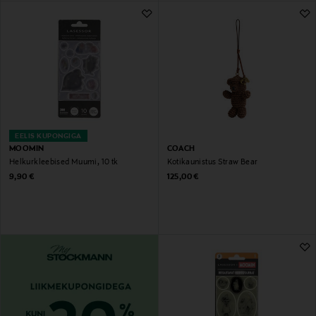
EELIS KUPONGIGA
MOOMIN
COACH
Helkurkleebised Muumi, 10 tk
Kotikaunistus Straw Bear
Original Price
Original Price
9,90 €
125,00 €