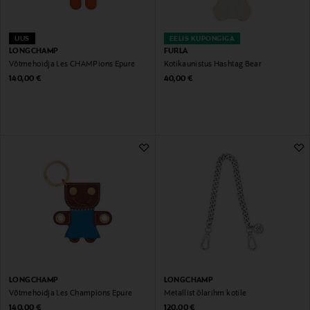
UUS
EELIS KUPONGIGA
LONGCHAMP
FURLA
Võtmehoidja Les CHAMPions Epure
Kotikaunistus Hashtag Bear
Original Price
Original Price
140,00 €
40,00 €
LONGCHAMP
LONGCHAMP
Võtmehoidja Les Champions Epure
Metallist õlarihm kotile
Original Price
Original Price
140,00 €
120,00 €