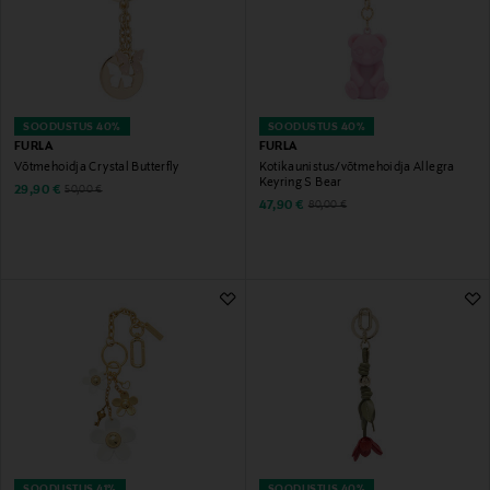
SOODUSTUS 40%
SOODUSTUS 40%
FURLA
FURLA
Võtmehoidja Crystal Butterfly
Kotikaunistus/võtmehoidja Allegra
Keyring S Bear
Discounted Price
Original Price
29,90 €
50,00 €
Discounted Price
Original Price
47,90 €
80,00 €
SOODUSTUS 41%
SOODUSTUS 40%