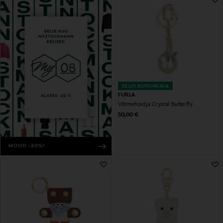
EELIS KUPONGIGA
FURLA
Võtmehoidja Crystal Butterfly
Original Price
50,00 €
MOOD -20%!