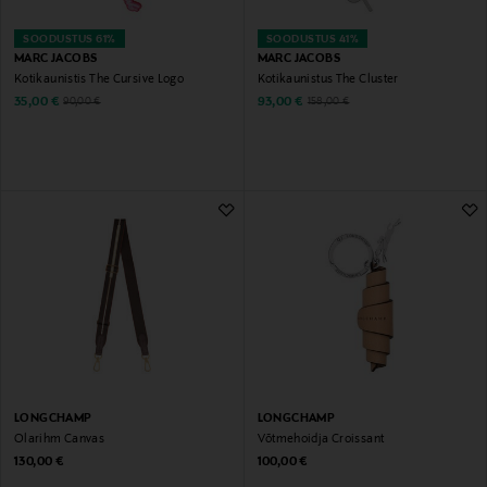
SOODUSTUS 61%
SOODUSTUS 41%
MARC JACOBS
MARC JACOBS
Kotikaunistis The Cursive Logo
Kotikaunistus The Cluster
Discounted Price
Discounted Price
Original Price
Original Price
35,00 €
93,00 €
90,00 €
158,00 €
LONGCHAMP
LONGCHAMP
Õlarihm Canvas
Võtmehoidja Croissant
Original Price
Original Price
130,00 €
100,00 €