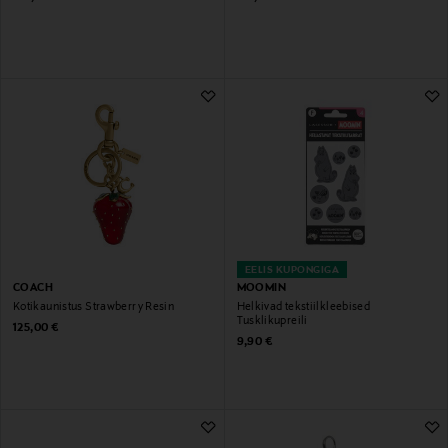
EELIS KUPONGIGA
COACH
MOOMIN
Kotikaunistus Strawberry Resin
Helkivad tekstiilkleebised
Tusklikupreili
Original Price
125,00 €
Original Price
9,90 €