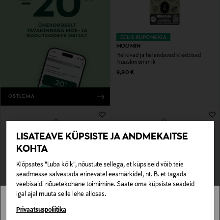
EELIS KUPONGIGA
MOOMIN
Helkivad ja helendavad kleebised
Nuuskmõmmik
Original Price
9,90 €
OSTLEMA
LISATEAVE KÜPSISTE JA ANDMEKAITSE
KOHTA
Klõpsates "Luba kõik", nõustute sellega, et küpsiseid võib teie
seadmesse salvestada erinevatel eesmärkidel, nt. B. et tagada
veebisaidi nõuetekohane toimimine. Saate oma küpsiste seadeid
igal ajal muuta selle lehe allosas.
SOODUSTUS 40%
COACH
FURLA
Stockmann pole Sinu riigis saadaval.
Privaatsuspoliitika
Kotikaunistus Motif Chain
Kotikaunistus Allegra Puffy Bear Heart