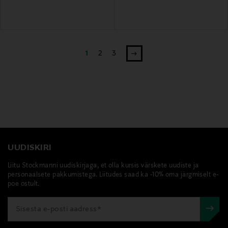
1
2
3
UUDISKIRI
Liitu Stockmanni uudiskirjaga, et olla kursis värskete uudiste ja
personaalsete pakkumistega. Liitudes saad ka -10% oma järgmiselt e-
poe ostult.