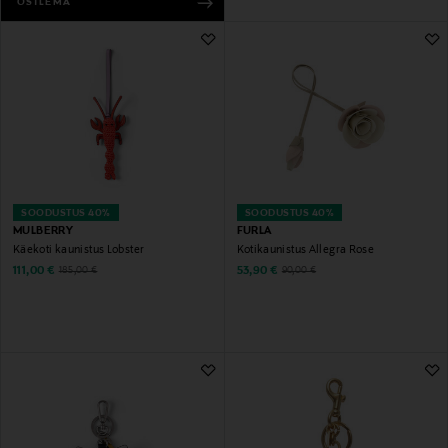
OSTLEMA
SOODUSTUS 40%
SOODUSTUS 40%
MULBERRY
FURLA
Käekoti kaunistus Lobster
Kotikaunistus Allegra Rose
Discounted Price
Discounted Price
Original Price
Original Price
111,00 €
53,90 €
185,00 €
90,00 €