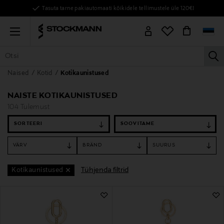
Tasuta tarne pakiautomaati kõikidele tellimustele üle 120€!
Menu
la
Naised
Kotid
Kotikaunistused
KÕIK TOOTED
NAISED
MEHED
LAPSED
KODU
KOSMEE
NAISTE KOTIKAUNISTUSED
104 Tulemust
SORTEERI
VÄRV
BRÄND
SUURUS
Tühjenda filtrid
Kotikaunistused
104 Tulemust