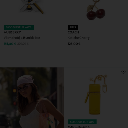
SOODUSTUS 40%
UUS
MULBERRY
COACH
Võtmehoidja Bumblebee
Kotiehe Cherry
Discounted Price
Original Price
Original Price
131,40 €
125,00 €
220,00 €
SOODUSTUS 41%
MARC JACOBS