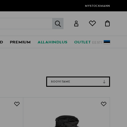
MYSTOCKMANN
label.header.go
ED
PREMIUM
ALLAHINDLUS
OUTLET
EESTI
SOOVITAME