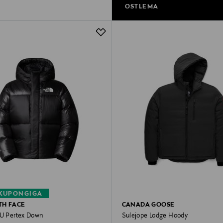
OSTLEMA
 KUPONGIGA
TH FACE
CANADA GOOSE
 U Pertex Down
Sulejope Lodge Hoody