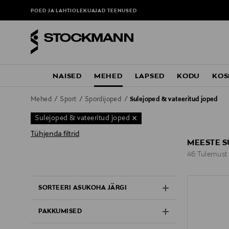
POED JA LAHTIOLEKUAJAD
TEENUSED
NAISED
MEHED
LAPSED
KODU
KOS
Mehed
Sport
Spordijoped
Sulejoped & vateeritud joped
Sulejoped & vateeritud joped
Tühjenda filtrid
MEESTE S
46 Tulemust
46 Tulemust
SORTEERI ASUKOHA JÄRGI
PAKKUMISED