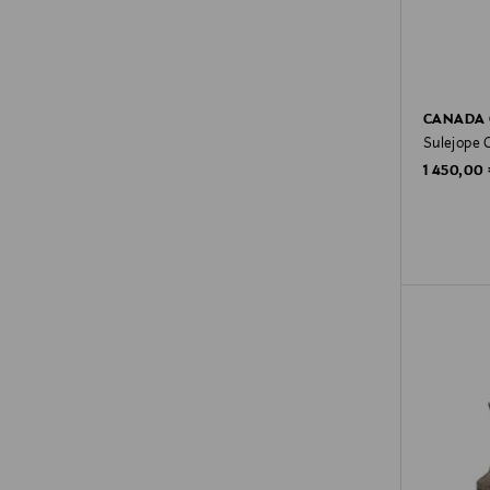
CANADA
Sulejope 
Original P
1 450,00