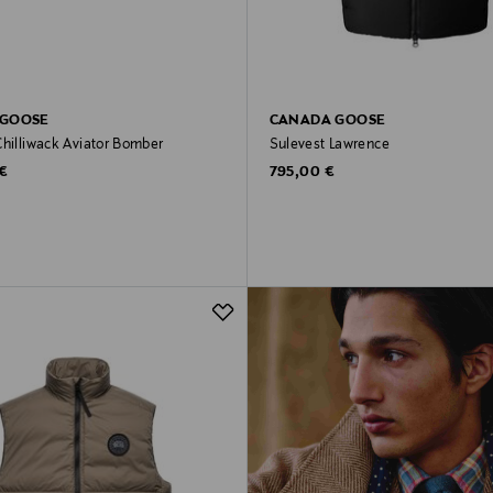
 GOOSE
CANADA GOOSE
Chilliwack Aviator Bomber
Sulevest Lawrence
rice
Original Price
 €
795,00 €