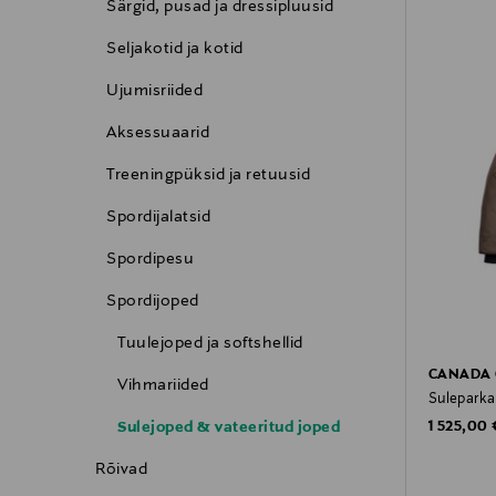
Särgid, pusad ja dressipluusid
Seljakotid ja kotid
Ujumisriided
Aksessuaarid
Treeningpüksid ja retuusid
Spordijalatsid
Spordipesu
Spordijoped
Tuulejoped ja softshellid
CANADA
Vihmariided
Suleparka
Original P
Sulejoped & vateeritud joped
1 525,00 
Rõivad