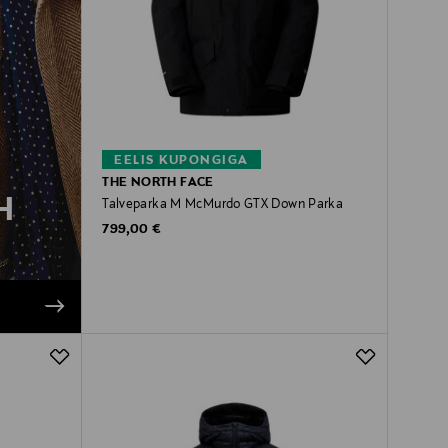
EELIS KUPONGIGA
THE NORTH FACE
H
Talveparka M McMurdo GTX Down Parka
Original Price
799,00 €