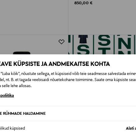
rice
Original Price
850,00 €
EAVE KÜPSISTE JA ANDMEKAITSE KOHTA
"Luba kõik", nõustute sellega, et küpsiseid võib teie seadmesse salvestada erine
el, nt. B. et tagada veebisaidi nõuetekohane toimimine. Saate oma küpsiste sead
 selle lehe allosas.
poliitika
TE RÜHMADE HALDAMINE
alikud küpsised
Alati 