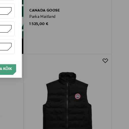
CANADA GOOSE
Parka Maitland
Original Price
1 525,00 €
A KÕIK