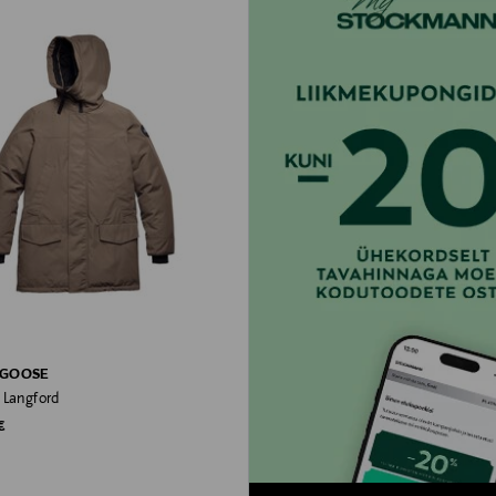
 GOOSE
 Langford
rice
€