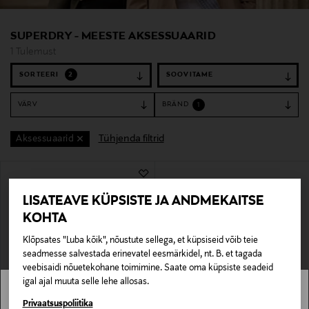
SUPERDRY - MEESTE AKSESSUAARID
1 Tulemust
SORTEERI
2
VÄRV
BRÄND
1
Tühjenda filtrid
Aksessuaarid
1 Tulemust
LISATEAVE KÜPSISTE JA ANDMEKAITSE
KOHTA
Klõpsates "Luba kõik", nõustute sellega, et küpsiseid võib teie
seadmesse salvestada erinevatel eesmärkidel, nt. B. et tagada
veebisaidi nõuetekohane toimimine. Saate oma küpsiste seadeid
igal ajal muuta selle lehe allosas.
SOODUSTUS 40%
Stockmann pole Sinu riigis saadaval.
Privaatsuspoliitika
SUPERDRY