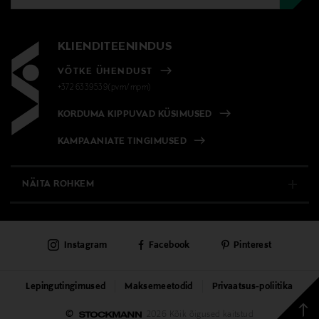
KLIENDITEENINDUS
VÕTKE ÜHENDUST
+372 6339539(pvm/mpm)
KORDUMA KIPPUVAD KÜSIMUSED
KAMPAANIATE TINGIMUSED
NÄITA ROHKEM
E-POOD
Instagram
Facebook
Pinterest
PÜSIKLIENDITEENINDUS
KAUBAMAJAD
Lepingutingimused
Maksemeetodid
Privaatsus-poliitika
Tagas
©
2026 Kõik õigused kaitstud
TEENUSED