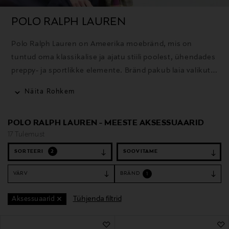
POLO RALPH LAUREN
Polo Ralph Lauren on Ameerika moebränd, mis on
tuntud oma klassikalise ja ajatu stiili poolest, ühendades
preppy- ja sportlikke elemente. Bränd pakub laia valikut
rõivaid, aksessuaare ja kodutooteid ning selle ikooniline
Näita Rohkem
polosärk on üks tuntumaid tooteid.
POLO RALPH LAUREN - MEESTE AKSESSUAARID
17 Tulemust
SORTEERI
2
VÄRV
BRÄND
1
Tühjenda filtrid
Aksessuaarid
17 Tulemust