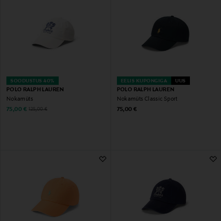
SOODUSTUS 40%
EELIS KUPONGIGA
UUS
POLO RALPH LAUREN
POLO RALPH LAUREN
Nokamüts
Nokamüts Classic Sport
Discounted Price
Original Price
Original Price
75,00 €
75,00 €
125,00 €