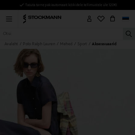
Tasuta tarne pakiautomaati kõikidele tellimustele üle 120€!
Menu
la
Avaleht
Polo Ralph Lauren
Mehed
Sport
Aksessuaarid
KÕIK TOOTED
NAISED
MEHED
LAPSED
KODU
KOSMEE