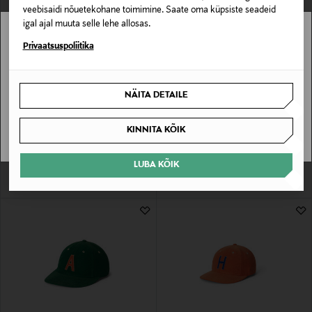
veebisaidi nõuetekohane toimimine. Saate oma küpsiste seadeid
igal ajal muuta selle lehe allosas.
Stockmann pole Sinu riigis saadaval.
Privaatsuspoliitika
Sinu riiki ei ole kohaletoimetamine saadaval.
NÄITA DETAILE
EELIS KUPONGIGA
UUS
EELIS KUPONGIGA
UUS
SAAN ARU
POLO RALPH LAUREN
POLO RALPH LAUREN
Nokamüts
Nokamüts
KINNITA KÕIK
Original Price
Original Price
125,00 €
125,00 €
LUBA KÕIK