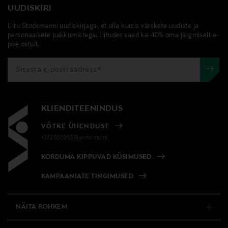
UUDISKIRI
Liitu Stockmanni uudiskirjaga, et olla kursis värskete uudiste ja
personaalsete pakkumistega. Liitudes saad ka -10% oma järgmiselt e-
poe ostult.
KLIENDITEENINDUS
VÕTKE ÜHENDUST
+372 6339539(pvm/mpm)
KORDUMA KIPPUVAD KÜSIMUSED
KAMPAANIATE TINGIMUSED
NÄITA ROHKEM