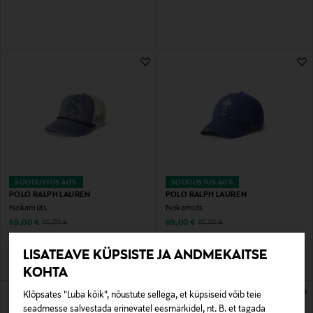
SOODUSTUS 40%
SOODUSTUS 40%
POLO RALPH LAUREN
POLO RALPH LAUREN
Nokamüts
Nokamüts
Discounted Price
Discounted Price
Original Price
Original Price
69,00 €
69,00 €
115,00 €
115,00 €
LISATEAVE KÜPSISTE JA ANDMEKAITSE
KOHTA
Klõpsates "Luba kõik", nõustute sellega, et küpsiseid võib teie
seadmesse salvestada erinevatel eesmärkidel, nt. B. et tagada