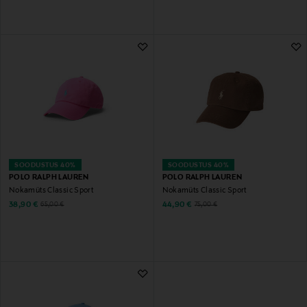
SOODUSTUS 40%
SOODUSTUS 40%
POLO RALPH LAUREN
POLO RALPH LAUREN
Nokamüts Classic Sport
Nokamüts Classic Sport
Discounted Price
Discounted Price
Original Price
Original Price
38,90 €
44,90 €
65,00 €
75,00 €