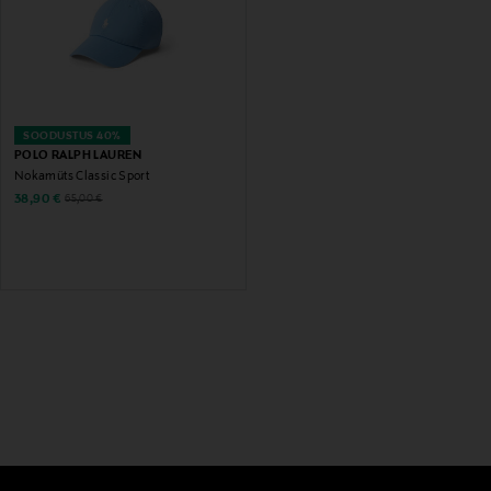
SOODUSTUS 40%
POLO RALPH LAUREN
Nokamüts Classic Sport
Discounted Price
Original Price
38,90 €
65,00 €