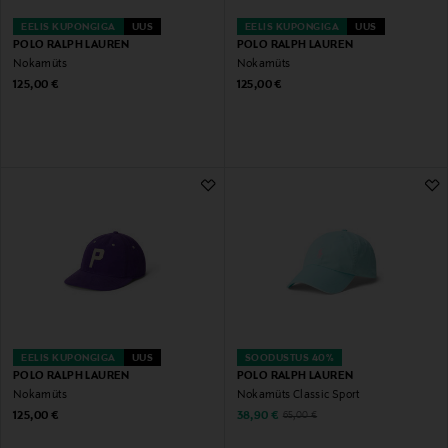
EELIS KUPONGIGA
UUS
EELIS KUPONGIGA
UUS
POLO RALPH LAUREN
POLO RALPH LAUREN
Nokamüts
Nokamüts
Original Price
Original Price
125,00 €
125,00 €
EELIS KUPONGIGA
UUS
SOODUSTUS 40%
POLO RALPH LAUREN
POLO RALPH LAUREN
Nokamüts
Nokamüts Classic Sport
Original Price
Discounted Price
Original Price
125,00 €
38,90 €
65,00 €