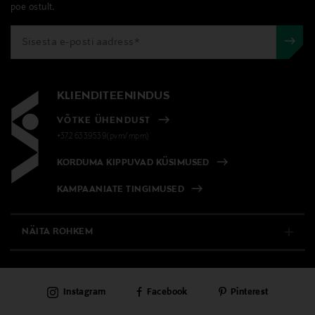
poe ostult.
KLIENDITEENINDUS
VÕTKE ÜHENDUST
+372 6339539(pvm/mpm)
KORDUMA KIPPUVAD KÜSIMUSED
KAMPAANIATE TINGIMUSED
NÄITA ROHKEM
E-POOD
Instagram
Facebook
Pinterest
PÜSIKLIENDITEENINDUS