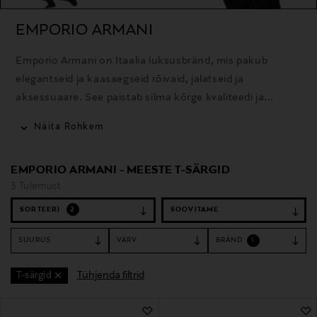
EMPORIO ARMANI
Emporio Armani on Itaalia luksusbränd, mis pakub
elegantseid ja kaasaegseid rõivaid, jalatseid ja
aksessuaare. See paistab silma kõrge kvaliteedi ja
ajakohase disainiga.
Näita Rohkem
EMPORIO ARMANI - MEESTE T-SÄRGID
3 Tulemust
SORTEERI
2
SUURUS
VÄRV
BRÄND
1
Tühjenda filtrid
T-särgid
3 Tulemust