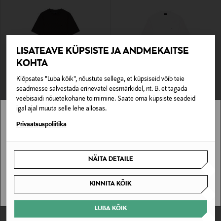
LISATEAVE KÜPSISTE JA ANDMEKAITSE
KOHTA
Klõpsates "Luba kõik", nõustute sellega, et küpsiseid võib teie
SOODUSTUS 42%
SOODUSTUS 40%
seadmesse salvestada erinevatel eesmärkidel, nt. B. et tagada
EMPORIO ARMANI
EMPORIO ARMANI
veebisaidi nõuetekohane toimimine. Saate oma küpsiste seadeid
T-särk
T-särk
igal ajal muuta selle lehe allosas.
Discounted Price
Discounted Price
Original Price
Original Price
137,40 €
77,40 €
235,00 €
129,90 €
Stockmann pole Sinu riigis saadaval.
Privaatsuspoliitika
Sinu riiki ei ole kohaletoimetamine saadaval.
NÄITA DETAILE
SAAN ARU
KINNITA KÕIK
LUBA KÕIK