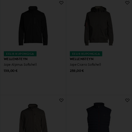
EELIS KUPONGIGA
EELIS KUPONGIGA
WELLENSTEYN
WELLENSTEYN
Jope Alpinus Softshell
Jope Cicero Softshell
Original Price
Original Price
139,00 €
239,00 €