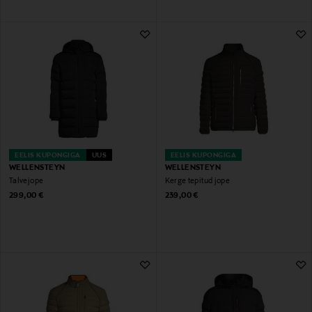
EELIS KUPONGIGA
UUS
EELIS KUPONGIGA
WELLENSTEYN
WELLENSTEYN
Talvejope
Kerge tepitud jope
Original Price
Original Price
299,00 €
239,00 €