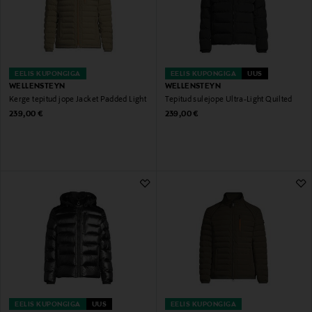
EELIS KUPONGIGA
EELIS KUPONGIGA
UUS
WELLENSTEYN
WELLENSTEYN
Kerge tepitud jope Jacket Padded Light
Tepitud sulejope Ultra-Light Quilted
Original Price
Original Price
239,00 €
239,00 €
EELIS KUPONGIGA
UUS
EELIS KUPONGIGA