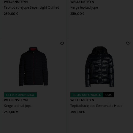
WELLENSTEYN
WELLENSTEYN
Tepitud sulejope Super Light Quilted
Kerge tepitud jope
Original Price
Original Price
239,00 €
239,00 €
EELIS KUPONGIGA
EELIS KUPONGIGA
UUS
WELLENSTEYN
WELLENSTEYN
Kerge tepitud jope
Tepitud sulejope Removable Hood
Original Price
Original Price
239,00 €
299,00 €