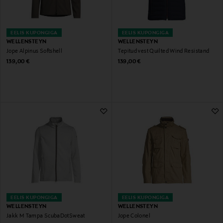
EELIS KUPONGIGA
EELIS KUPONGIGA
WELLENSTEYN
WELLENSTEYN
Jope Alpinus Softshell
Tepitud vest Quilted Wind Resistand
Original Price
Original Price
139,00 €
139,00 €
EELIS KUPONGIGA
EELIS KUPONGIGA
WELLENSTEYN
WELLENSTEYN
Jakk M Tampa ScubaDotSweat
Jope Colonel