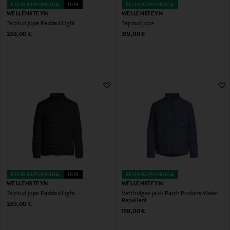
EELIS KUPONGIGA
UUS
EELIS KUPONGIGA
WELLENSTEYN
WELLENSTEYN
Tepitud jope Padded Light
Tepitud jope
Original Price
Original Price
239,00 €
319,00 €
EELIS KUPONGIGA
UUS
EELIS KUPONGIGA
WELLENSTEYN
WELLENSTEYN
Tepitud jope Padded Light
Vett hülgav jakk Patch Pockets Water
Repellent
Original Price
239,00 €
Original Price
159,00 €