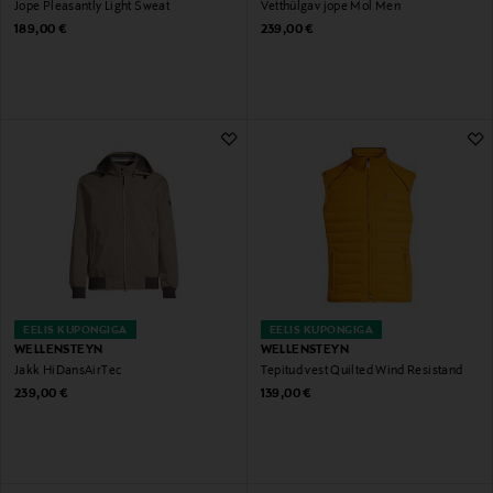
Jope Pleasantly Light Sweat
Vetthülgav jope Mol Men
Original Price
Original Price
189,00 €
239,00 €
EELIS KUPONGIGA
EELIS KUPONGIGA
WELLENSTEYN
WELLENSTEYN
Jakk HiDansAirTec
Tepitud vest Quilted Wind Resistand
Original Price
Original Price
239,00 €
139,00 €