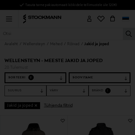
Tasuta tarne pakiautomaati kõikidele tellimustele üle 120€!
Menu
la
Avaleht
Wellensteyn
Mehed
Rõivad
Jakid ja joped
KÕIK TOOTED
NAISED
MEHED
LAPSED
KODU
KOSMEE
WELLENSTEYN - MEESTE JAKID JA JOPED
28 Tulemust
SORTEERI
2
SUURUS
VÄRV
BRÄND
1
Tühjenda filtrid
Jakid ja joped
28 Tulemust