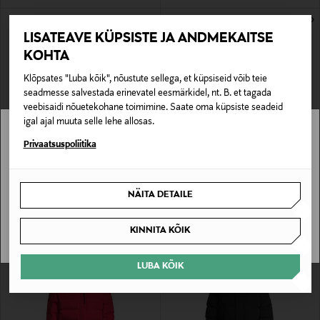
LISATEAVE KÜPSISTE JA ANDMEKAITSE
KOHTA
Klõpsates "Luba kõik", nõustute sellega, et küpsiseid võib teie
seadmesse salvestada erinevatel eesmärkidel, nt. B. et tagada
veebisaidi nõuetekohane toimimine. Saate oma küpsiste seadeid
igal ajal muuta selle lehe allosas.
Stockmann pole Sinu riigis saadaval.
Privaatsuspoliitika
EELIS KUPONGIGA
EELIS KUPONGIGA
WELLENSTEYN
WELLENSTEYN
Jope
Tepitud jope
Sinu riiki ei ole kohaletoimetamine saadaval.
Original Price
Original Price
159,00 €
319,00 €
NÄITA DETAILE
SAAN ARU
KINNITA KÕIK
LUBA KÕIK