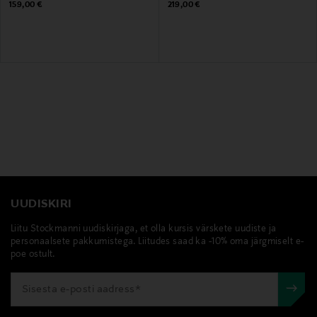
Original Price
Original Price
159,00 €
219,00 €
UUDISKIRI
Liitu Stockmanni uudiskirjaga, et olla kursis värskete uudiste ja
personaalsete pakkumistega. Liitudes saad ka -10% oma järgmiselt e-
poe ostult.