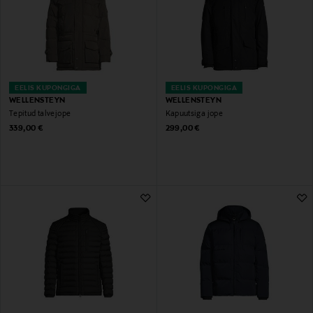
EELIS KUPONGIGA
EELIS KUPONGIGA
WELLENSTEYN
WELLENSTEYN
Tepitud talvejope
Kapuutsiga jope
Original Price
Original Price
339,00 €
299,00 €