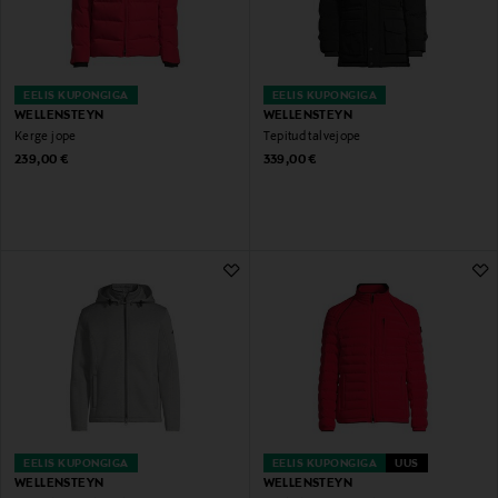
EELIS KUPONGIGA
EELIS KUPONGIGA
WELLENSTEYN
WELLENSTEYN
Kerge jope
Tepitud talvejope
Original Price
Original Price
239,00 €
339,00 €
EELIS KUPONGIGA
EELIS KUPONGIGA
UUS
WELLENSTEYN
WELLENSTEYN