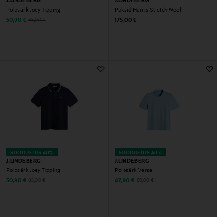
J.LINDEBERG
J.LINDEBERG
Polosärk Joey Tipping
Püksid Harris Stretch Wool
Discounted Price
Original Price
Original Price
50,90 €
175,00 €
85,00 €
SOODUSTUS 40%
SOODUSTUS 40%
J.LINDEBERG
J.LINDEBERG
Polosärk Joey Tipping
Polosärk Verse
Discounted Price
Discounted Price
Original Price
Original Price
50,90 €
47,90 €
85,00 €
80,00 €