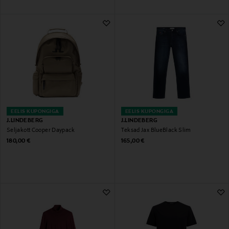
EELIS KUPONGIGA
EELIS KUPONGIGA
J.LINDEBERG
J.LINDEBERG
Seljakott Cooper Daypack
Teksad Jax BlueBlack Slim
Original Price
Original Price
180,00 €
165,00 €