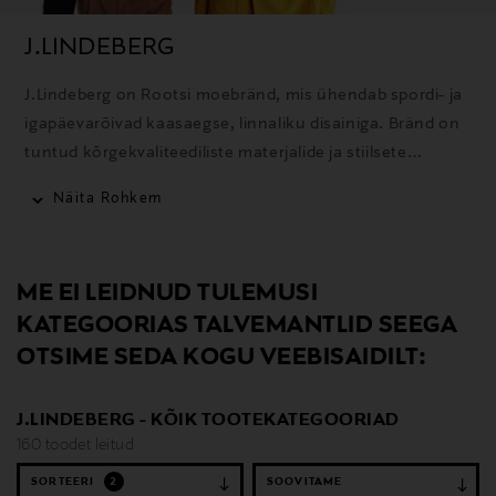
J.LINDEBERG
J.Lindeberg on Rootsi moebränd, mis ühendab spordi- ja
igapäevarõivad kaasaegse, linnaliku disainiga. Bränd on
tuntud kõrgekvaliteediliste materjalide ja stiilsete
rõivaste poolest golfi, suusatamise ja igapäevaseks
Näita Rohkem
kandmiseks.
ME EI LEIDNUD TULEMUSI
KATEGOORIAS TALVEMANTLID SEEGA
OTSIME SEDA KOGU VEEBISAIDILT:
J.LINDEBERG - KÕIK TOOTEKATEGOORIAD
160 toodet leitud
SORTEERI
2