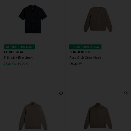
SOODUSTUS 40%
EELIS KUPONGIGA
J.LINDEBERG
J.LINDEBERG
Triiksärk Elio Linen
Pusa Club Crew Neck
Discounted Price
Original Price
Original Price
77,40 €
130,00 €
130,00 €