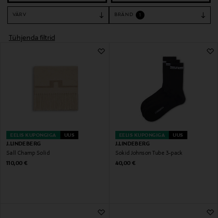
VÄRV
BRÄND
1
Tühjenda filtrid
EELIS KUPONGIGA
UUS
EELIS KUPONGIGA
UUS
J.LINDEBERG
J.LINDEBERG
Sall Champ Solid
Sokid Johnson Tube 3-pack
Original Price
Original Price
110,00 €
40,00 €