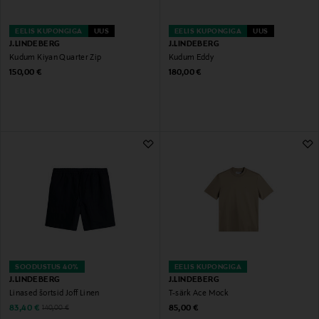
EELIS KUPONGIGA
UUS
EELIS KUPONGIGA
UUS
J.LINDEBERG
J.LINDEBERG
Kudum Kiyan Quarter Zip
Kudum Eddy
Original Price
Original Price
150,00 €
180,00 €
SOODUSTUS 40%
EELIS KUPONGIGA
J.LINDEBERG
J.LINDEBERG
Linased šortsid Joff Linen
T-särk Ace Mock
Discounted Price
Original Price
Original Price
83,40 €
85,00 €
140,00 €