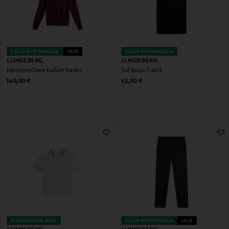
EELIS KUPONGIGA
UUS
EELIS KUPONGIGA
J.LINDEBERG
J.LINDEBERG
Meriinovillane kudum Kaden
Sid Basic T-särk
Original Price
Original Price
140,00 €
62,90 €
SOODUSTUS 40%
EELIS KUPONGIGA
UUS