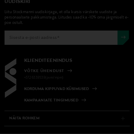
UUDISKIRI
Liitu Stockmanni uudiskirjaga, et olla kursis värskete uudiste ja
personaalsete pakkumistega. Liitudes saad ka -10% oma järgmiselt e-
poe ostult.
KLIENDITEENINDUS
VÕTKE ÜHENDUST
+372 6339539(pvm/mpm)
KORDUMA KIPPUVAD KÜSIMUSED
KAMPAANIATE TINGIMUSED
NÄITA ROHKEM
E-POOD