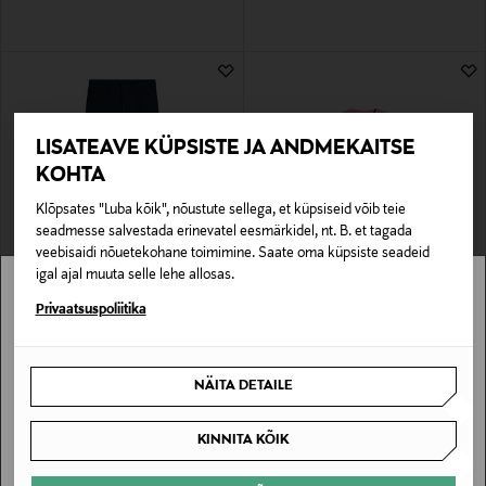
LISATEAVE KÜPSISTE JA ANDMEKAITSE
KOHTA
Klõpsates "Luba kõik", nõustute sellega, et küpsiseid võib teie
seadmesse salvestada erinevatel eesmärkidel, nt. B. et tagada
veebisaidi nõuetekohane toimimine. Saate oma küpsiste seadeid
EELIS KUPONGIGA
SOODUSTUS 40%
igal ajal muuta selle lehe allosas.
J.LINDEBERG
J.LINDEBERG
Puuvillased püksid Chaze Stretch
T-särk Alpha
Stockmann pole Sinu riigis saadaval.
Privaatsuspoliitika
Original Price
Discounted Price
Original Price
150,00 €
29,90 €
50,00 €
Sinu riiki ei ole kohaletoimetamine saadaval.
NÄITA DETAILE
SAAN ARU
KINNITA KÕIK