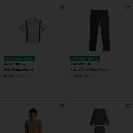
SOODUSTUS 40%
SOODUSTUS 61%
J.LINDEBERG
J.LINDEBERG
Särk Remus Resort
Püksid Ched Micro Pattern
Discounted Price
Discounted Price
Original Price
Original Price
107,40 €
71,00 €
180,00 €
180,00 €