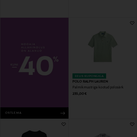
EELIS KUPONGIGA
POLO RALPH LAUREN
Palmikmustriga kootud polosärk
Original Price
235,00 €
OSTLEMA