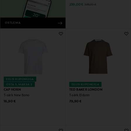
Discounted Price
Original Price
239,00 €
399,00 €
OSTLEMA
EELIS KUPONGIGA
OSTA 3, MAKSA 2
EELIS KUPONGIGA
CAP HORN
TED BAKER LONDON
T-särk New Bono
T-särk Eldonn
Original Price
Original Price
16,90 €
79,90 €