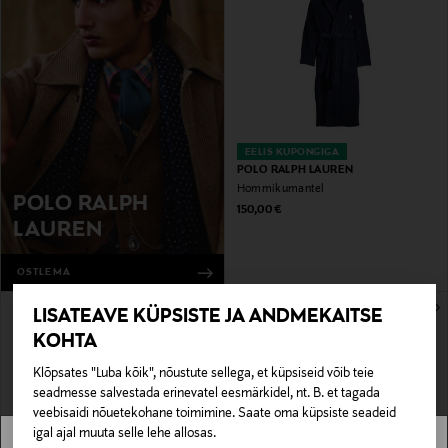
EELIS KUPONGIGA
POLO RALPH LAUREN
Hommikumantel
POLO RALPH
Original Price
150,00 €
LAUREN
OSTLEMA
LISATEAVE KÜPSISTE JA ANDMEKAITSE
KOHTA
Klõpsates "Luba kõik", nõustute sellega, et küpsiseid võib teie
seadmesse salvestada erinevatel eesmärkidel, nt. B. et tagada
veebisaidi nõuetekohane toimimine. Saate oma küpsiste seadeid
igal ajal muuta selle lehe allosas.