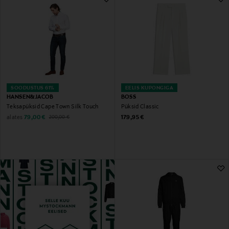
SOODUSTUS 61%
EELIS KUPONGIGA
HANSEN&JACOB
BOSS
Teksapüksid Cape Town Silk Touch
Püksid Classic
Discounted Price
Original Price
Original Price
alates
79,00 €
179,95 €
200,00 €