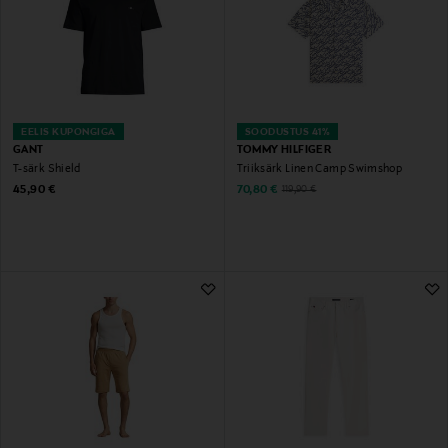
EELIS KUPONGIGA
SOODUSTUS 41%
GANT
TOMMY HILFIGER
T-särk Shield
Triiksärk Linen Camp Swimshop
Original Price
Discounted Price
Original Price
45,90 €
70,80 €
119,90 €