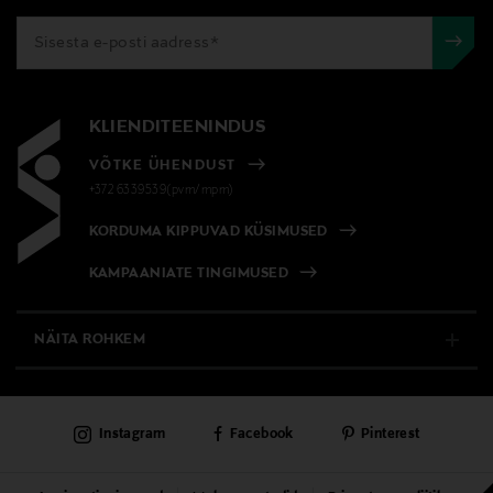
KLIENDITEENINDUS
VÕTKE ÜHENDUST
+372 6339539(pvm/mpm)
KORDUMA KIPPUVAD KÜSIMUSED
KAMPAANIATE TINGIMUSED
NÄITA ROHKEM
E-POOD
Instagram
Facebook
Pinterest
PÜSIKLIENDITEENINDUS
KAUBAMAJAD