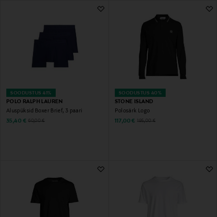
5&nbsp;322 Tulemust
SOODUSTUS 41%
SOODUSTUS 40%
POLO RALPH LAUREN
STONE ISLAND
Aluspüksid Boxer Brief, 3 paari
Polosärk Logo
Discounted Price
Discounted Price
Original Price
Original Price
35,40 €
117,00 €
60,00 €
195,00 €