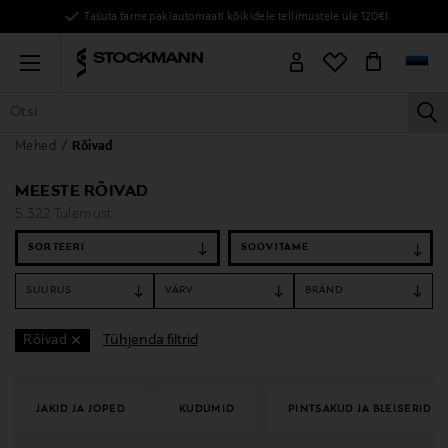
Tasuta tarne pakiautomaati kõikidele tellimustele üle 120€!
Menu
la
Mehed
Rõivad
KÕIK TOOTED
NAISED
MEHED
LAPSED
KODU
KOSMEE
MEESTE RÕIVAD
5 322 Tulemust
SORTEERI
SUURUS
VÄRV
BRÄND
Tühjenda filtrid
Rõivad
JAKID JA JOPED
KUDUMID
PINTSAKUD JA BLEISERID