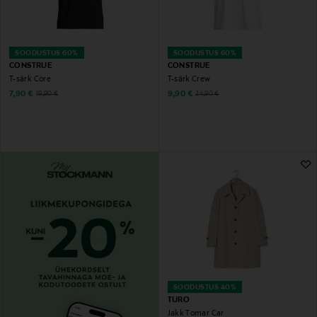
SOODUSTUS 60%
SOODUSTUS 60%
CONSTRUE
CONSTRUE
T-särk Core
T-särk Crew
Discounted Price
Discounted Price
Original Price
Original Price
7,90 €
9,90 €
19,90 €
24,90 €
SOODUSTUS 40%
TURO
Jakk Tomar Car