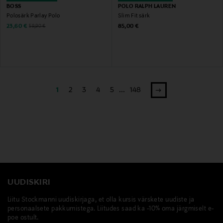
BOSS
POLO RALPH LAUREN
Polosärk Parlay Polo
Slim Fit särk
Discounted Price
Original Price
Original Price
23,60 €
85,00 €
59,90 €
1
2
3
4
5
...
148
UUDISKIRI
Liitu Stockmanni uudiskirjaga, et olla kursis värskete uudiste ja
personaalsete pakkumistega. Liitudes saad ka -10% oma järgmiselt e-
poe ostult.