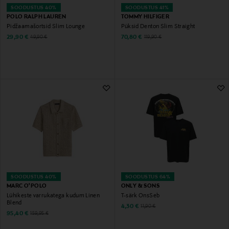
SOODUSTUS 40%
SOODUSTUS 41%
POLO RALPH LAUREN
TOMMY HILFIGER
Pidžaamašortsid Slim Lounge
Püksid Denton Slim Straight
Discounted Price
Discounted Price
Original Price
Original Price
29,90 €
70,80 €
49,90 €
119,90 €
SOODUSTUS 40%
SOODUSTUS 64%
MARC O'POLO
ONLY & SONS
Lühikeste varrukatega kudum Linen
T-särk OnsSeb
Blend
Discounted Price
Original Price
4,30 €
11,90 €
Discounted Price
Original Price
95,40 €
159,95 €