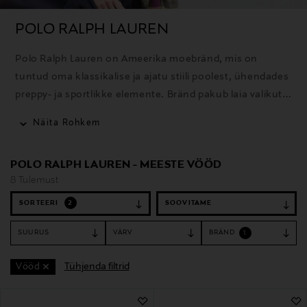
POLO RALPH LAUREN
Polo Ralph Lauren on Ameerika moebränd, mis on
tuntud oma klassikalise ja ajatu stiili poolest, ühendades
preppy- ja sportlikke elemente. Bränd pakub laia valikut
rõivaid, aksessuaare ja kodutooteid ning selle ikooniline
Näita Rohkem
polosärk on üks tuntumaid tooteid.
POLO RALPH LAUREN - MEESTE VÖÖD
8 Tulemust
SORTEERI
2
SUURUS
VÄRV
BRÄND
1
Tühjenda filtrid
Vööd
8 Tulemust