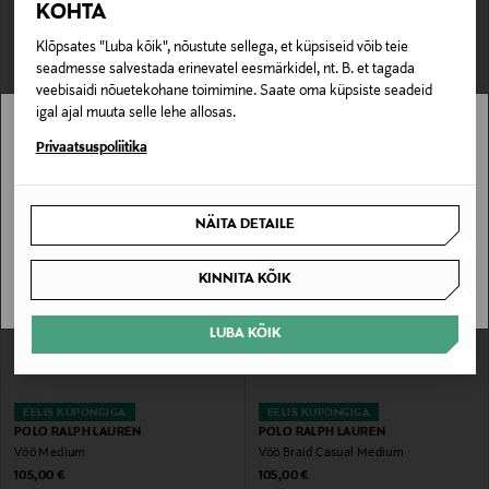
KOHTA
Klõpsates "Luba kõik", nõustute sellega, et küpsiseid võib teie
EELIS KUPONGIGA
EELIS KUPONGIGA
seadmesse salvestada erinevatel eesmärkidel, nt. B. et tagada
POLO RALPH LAUREN
POLO RALPH LAUREN
veebisaidi nõuetekohane toimimine. Saate oma küpsiste seadeid
Punutud vöö Stretch Casual
Vöö Medium
igal ajal muuta selle lehe allosas.
Original Price
Original Price
105,00 €
105,00 €
Stockmann pole Sinu riigis saadaval.
Privaatsuspoliitika
Sinu riiki ei ole kohaletoimetamine saadaval.
NÄITA DETAILE
SAAN ARU
KINNITA KÕIK
LUBA KÕIK
EELIS KUPONGIGA
EELIS KUPONGIGA
POLO RALPH LAUREN
POLO RALPH LAUREN
Vöö Medium
Vöö Braid Casual Medium
Original Price
Original Price
105,00 €
105,00 €