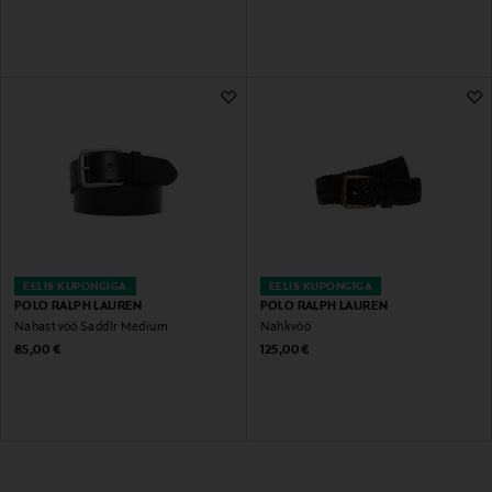
EELIS KUPONGIGA
EELIS KUPONGIGA
POLO RALPH LAUREN
POLO RALPH LAUREN
Nahast vöö Saddlr Medium
Nahkvöö
Original Price
Original Price
85,00 €
125,00 €