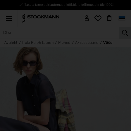
Tasuta tarne pakiautomaati kõikidele tellimustele üle 120€!
Menu
la
Avaleht
Polo Ralph Lauren
Mehed
Aksessuaarid
Vööd
KÕIK TOOTED
NAISED
MEHED
LAPSED
KODU
KOSMEE