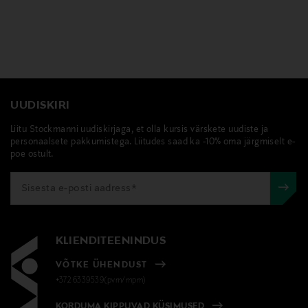
UUDISKIRI
Liitu Stockmanni uudiskirjaga, et olla kursis värskete uudiste ja
personaalsete pakkumistega. Liitudes saad ka -10% oma järgmiselt e-
poe ostult.
KLIENDITEENINDUS
VÕTKE ÜHENDUST
+372 6339539(pvm/mpm)
KORDUMA KIPPUVAD KÜSIMUSED