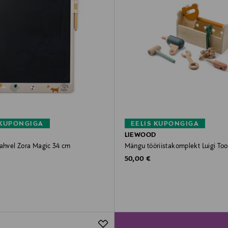
 KUPONGIGA
EELIS KUPONGIGA
D
LIEWOOD
tahvel Zora Magic 34 cm
Mängu tööriistakomplekt Luigi Too
rice
Original Price
50,00 €