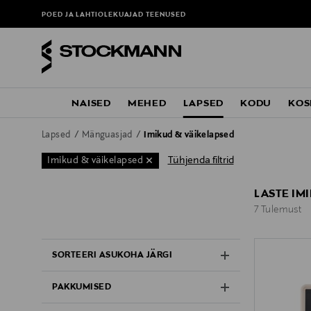
POED JA LAHTIOLEKUAJAD
TEENUSED
NAISED
MEHED
LAPSED
KODU
KOS
Lapsed
Mänguasjad
Imikud & väikelapsed
Tühjenda filtrid
Imikud & väikelapsed
LASTE IM
7 Tulemust
7 Tulemust
SORTEERI ASUKOHA JÄRGI
PAKKUMISED