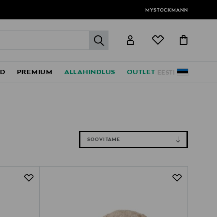
MYSTOCKMANN
label.header.go
ED
PREMIUM
ALLAHINDLUS
OUTLET
EESTI
SOOVITAME