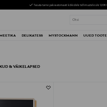
Tasuta tarne pakiautomaati kõikidele tellimustele üle 120€!
MEETIKA
DELIKATESS
MYSTOCKMANN
UUED TOOT
IKUD & VÄIKELAPSED