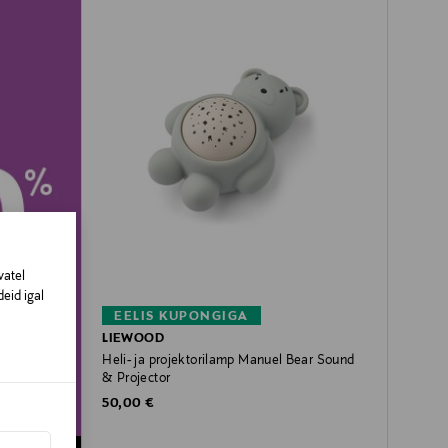
vatel
eid igal
EELIS KUPONGIGA
LIEWOOD
Heli- ja projektorilamp Manuel Bear Sound
& Projector
Original Price
50,00 €