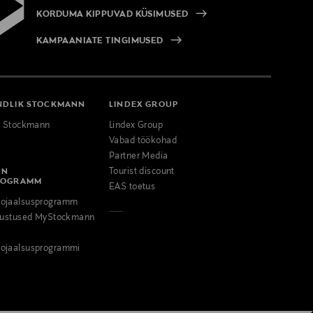
KORDUMA KIPPUVAD KÜSIMUSED
KAMPAANIATE TINGIMUSED
NDLIK STOCKMANN
LINDEX GROUP
k Stockmann
Lindex Group
Vabad töökohad
Partner Media
NN
Tourist discount
ROGRAMM
EAS toetus
ojaalsusprogramm
odustused MyStockmann
ojaalsusprogrammi