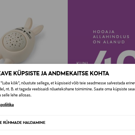
EAVE KÜPSISTE JA ANDMEKAITSE KOHTA
"Luba kõik", nõustute sellega, et küpsiseid võib teie seadmesse salvestada erine
el, nt. B. et tagada veebisaidi nõuetekohane toimimine. Saate oma küpsiste sead
 KUPONGIGA
 selle lehe allosas.
D
poliitika
ojektorlamp Manuel Rabbit
rice
TE RÜHMADE HALDAMINE