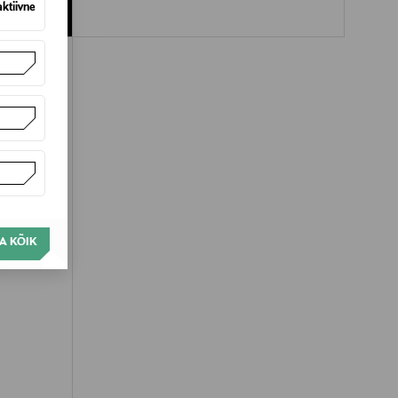
aktiivne
A KÕIK