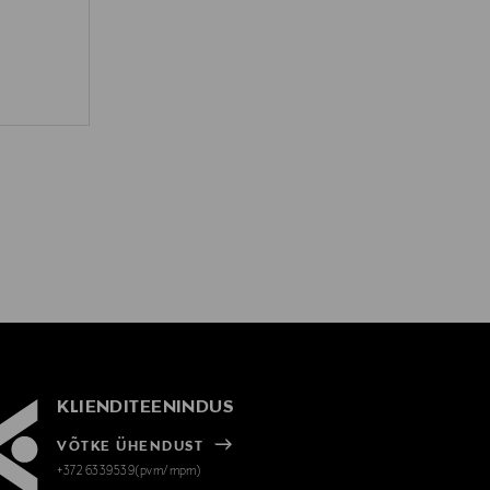
KLIENDITEENINDUS
VÕTKE ÜHENDUST
+372 6339539(pvm/mpm)