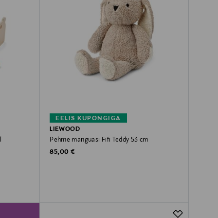
EELIS KUPONGIGA
LIEWOOD
l
Pehme mänguasi Fifi Teddy 53 cm
Original Price
85,00 €