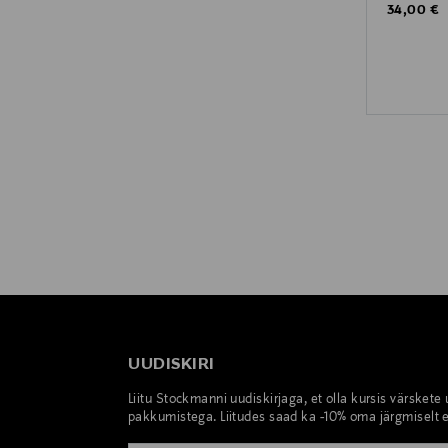
Original P
34,00 €
UUDISKIRI
Liitu Stockmanni uudiskirjaga, et olla kursis värskete
pakkumistega. Liitudes saad ka -10% oma järgmiselt e