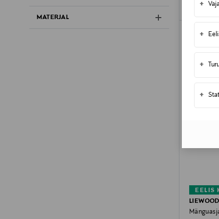
+
Vaj
MATERJAL
+
Eel
+
Tur
+
Sta
EELIS
LIEWOO
Mänguasja