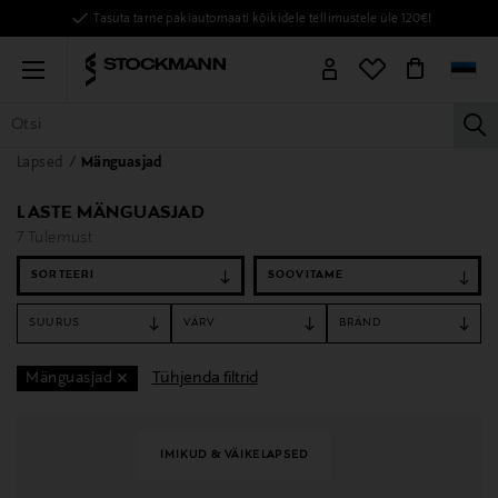
Tasuta tarne pakiautomaati kõikidele tellimustele üle 120€!
Menu
la
Lapsed
Mänguasjad
KÕIK TOOTED
NAISED
MEHED
LAPSED
KODU
KOSMEE
LASTE MÄNGUASJAD
7 Tulemust
SORTEERI
SUURUS
VÄRV
BRÄND
Tühjenda filtrid
Mänguasjad
IMIKUD & VÄIKELAPSED