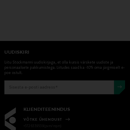
UUDISKIRI
Liitu Stockmanni uudiskirjaga, et olla kursis värskete uudiste ja
personaalsete pakkumistega. Liitudes saad ka -10% oma järgmiselt e-
poe ostult.
KLIENDITEENINDUS
VÕTKE ÜHENDUST
+372 6339539(pvm/mpm)