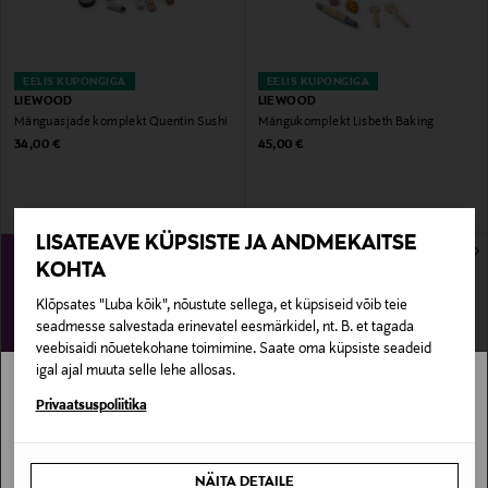
EELIS KUPONGIGA
EELIS KUPONGIGA
LIEWOOD
LIEWOOD
Mänguasjade komplekt Quentin Sushi
Mängukomplekt Lisbeth Baking
Original Price
Original Price
34,00 €
45,00 €
LISATEAVE KÜPSISTE JA ANDMEKAITSE
KOHTA
Klõpsates "Luba kõik", nõustute sellega, et küpsiseid võib teie
seadmesse salvestada erinevatel eesmärkidel, nt. B. et tagada
veebisaidi nõuetekohane toimimine. Saate oma küpsiste seadeid
igal ajal muuta selle lehe allosas.
Stockmann pole Sinu riigis saadaval.
Privaatsuspoliitika
EELIS KUPONGIGA
Sinu riiki ei ole kohaletoimetamine saadaval.
LIEWOOD
NÄITA DETAILE
Pehme mänguasi Fifi Teddy 53 cm