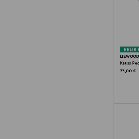
EELIS
LIEWOO
Kauss Peo
Original P
33,00 €