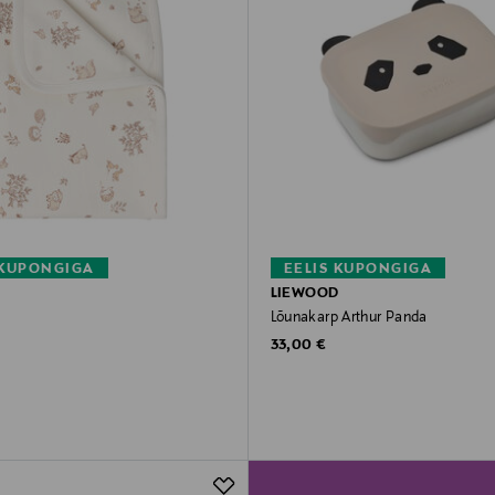
 KUPONGIGA
EELIS KUPONGIGA
LIEWOOD
Lõunakarp Arthur Panda
rice
Original Price
33,00 €