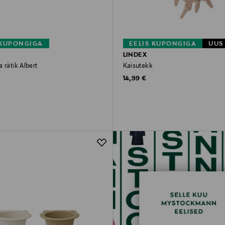
 KUPONGIGA
EELIS KUPONGIGA
UUS
D
LINDEX
 rätik Albert
Kaisutekk
rice
Original Price
14,99 €