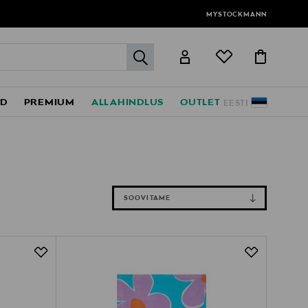
MYSTOCKMANN
label.header.go
ED
PREMIUM
ALLAHINDLUS
OUTLET
EESTI
SOOVITAME