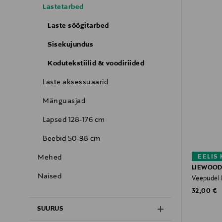
Lastetarbed
Laste söögitarbed
Sisekujundus
Kodutekstiilid & voodiriided
Laste aksessuaarid
Mänguasjad
Lapsed 128-176 cm
Beebid 50-98 cm
EELIS
Mehed
LIEWOO
Naised
Veepudel 
Original P
32,00 €
SUURUS