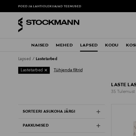
POED JA LAHTIOLEKUAJAD
TEENUSED
NAISED
MEHED
LAPSED
KODU
KOS
Lapsed
Lastetarbed
Tühjenda filtrid
Lastetarbed
LASTE LA
35 Tulemust
35 Tulemust
SORTEERI ASUKOHA JÄRGI
PAKKUMISED