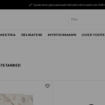
Tasuta tarne pakiautomaati kõikidele tellimustele üle 120€!
MEETIKA
DELIKATESS
MYSTOCKMANN
UUED TOOT
STETARBED