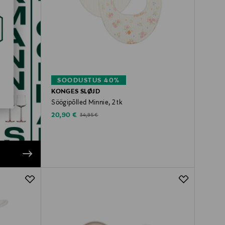
SOODUSTUS 40%
KONGES SLØJD
Söögipõlled Minnie, 2 tk
Discounted Price
Original Price
20,90 €
34,95 €