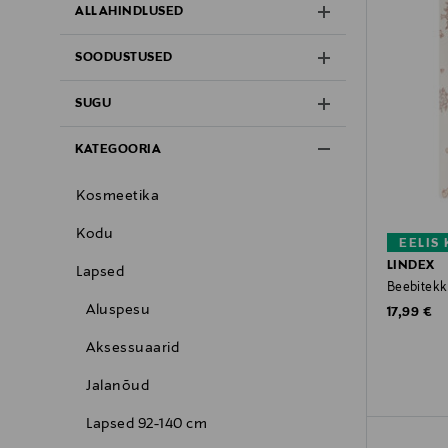
ALLAHINDLUSED
SOODUSTUSED
SUGU
KATEGOORIA
Kosmeetika
Kodu
EELIS
LINDEX
Lapsed
Beebitekk
Aluspesu
Original P
17,99 €
Aksessuaarid
Jalanõud
Lapsed 92-140 cm