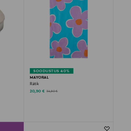
SOODUSTUS 40%
MAYORAL
Rätik
Discounted Price
Original Price
20,90 €
34,90 €