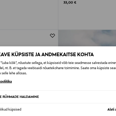
rice
Original Price
33,00 €
EAVE KÜPSISTE JA ANDMEKAITSE KOHTA
"Luba kõik", nõustute sellega, et küpsiseid võib teie seadmesse salvestada erine
el, nt. B. et tagada veebisaidi nõuetekohane toimimine. Saate oma küpsiste sead
 selle lehe allosas.
poliitika
TE RÜHMADE HALDAMINE
alikud küpsised
Alati 