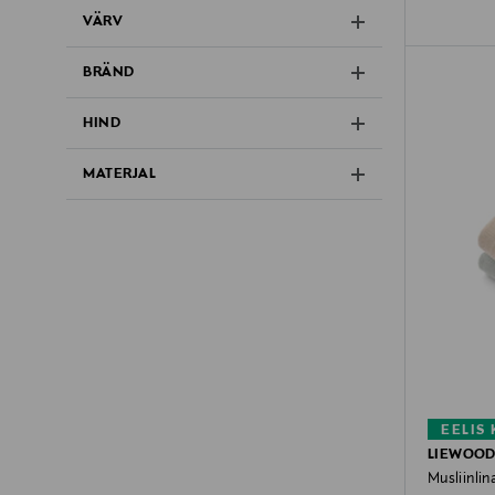
VÄRV
BRÄND
HIND
MATERJAL
EELIS
LIEWOO
Musliinlina