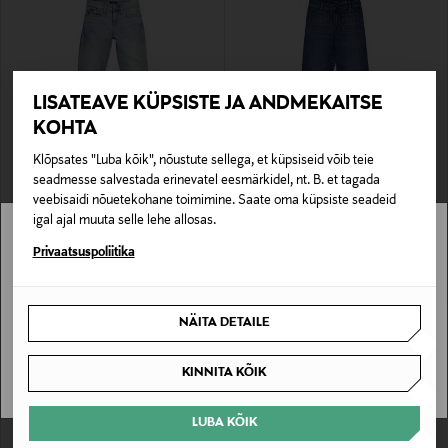
LISATEAVE KÜPSISTE JA ANDMEKAITSE
KOHTA
Klõpsates "Luba kõik", nõustute sellega, et küpsiseid võib teie
EELIS KUPONGIGA
SOODUSTUS 60%
seadmesse salvestada erinevatel eesmärkidel, nt. B. et tagada
POLO RALPH LAUREN
POLO RALPH LAUREN
veebisaidi nõuetekohane toimimine. Saate oma küpsiste seadeid
Sullivan teksapüksid
teksapüksid Boyfriend
igal ajal muuta selle lehe allosas.
Original Price
Discounted Price
Original Price
99,00 €
51,00 €
129,00 €
Stockmann pole Sinu riigis saadaval.
Privaatsuspoliitika
Sinu riiki ei ole kohaletoimetamine saadaval.
NÄITA DETAILE
SAAN ARU
KINNITA KÕIK
LUBA KÕIK