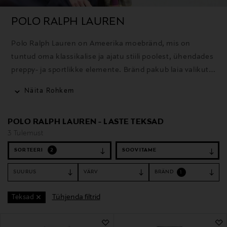
POLO RALPH LAUREN
Polo Ralph Lauren on Ameerika moebränd, mis on
tuntud oma klassikalise ja ajatu stiili poolest, ühendades
preppy- ja sportlikke elemente. Bränd pakub laia valikut
rõivaid, aksessuaare ja kodutooteid ning selle ikooniline
Näita Rohkem
polosärk on üks tuntumaid tooteid.
POLO RALPH LAUREN - LASTE TEKSAD
3 Tulemust
SORTEERI
2
SUURUS
VÄRV
BRÄND
1
Tühjenda filtrid
Teksad
3 Tulemust