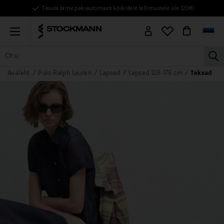
Tasuta tarne pakiautomaati kõikidele tellimustele üle 120€!
Menu
la
Avaleht
Polo Ralph Lauren
Lapsed
Lapsed 128-176 cm
Teksad
KÕIK TOOTED
NAISED
MEHED
LAPSED
KODU
KOSMEE