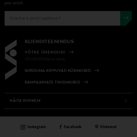
poe ostult.
KLIENDITEENINDUS
VÕTKE ÜHENDUST
+372 6339539(pvm/mpm)
KORDUMA KIPPUVAD KÜSIMUSED
KAMPAANIATE TINGIMUSED
NÄITA ROHKEM
E-POOD
Instagram
Facebook
Pinterest
PÜSIKLIENDITEENINDUS