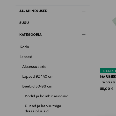
ALLAHINDLUSED
SUGU
KATEGOORIA
Kodu
Lapsed
Aksessuaarid
EELIS
Lapsed 92-140 cm
MARIME
Trikotaažs
Beebid 50-98 cm
Original P
55,00 €
Bodid ja kombinesoonid
Pusad ja kapuutsiga
dressipluusid