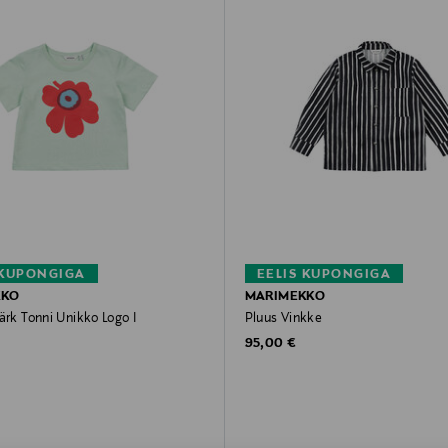
 KUPONGIGA
EELIS KUPONGIGA
KKO
MARIMEKKO
ärk Tonni Unikko Logo I
Pluus Vinkke
rice
Original Price
95,00 €