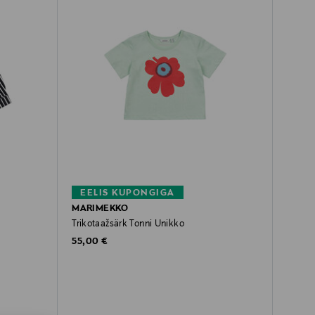
EELIS KUPONGIGA
MARIMEKKO
Trikotaažsärk Tonni Unikko
Original Price
55,00 €