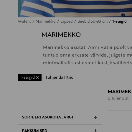
Avaleht
Marimekko
Lapsed
Beebid 50-98 cm
T-särgid
MARIMEKKO
Marimekko asutati Armi Ratia poolt vi
tuntud oma erksate värvide, julgete mu
minimalistlikust esteetikast, kvaliteet
Tühjenda filtrid
T-särgid
MARIMEKK
8 Tulemust
8 Tulemust
SORTEERI ASUKOHA JÄRGI
PAKKUMISED