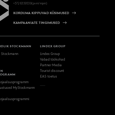
+372 6339539(pvm/mpm)
KORDUMA KIPPUVAD KÜSIMUSED
KAMPAANIATE TINGIMUSED
NDLIK STOCKMANN
LINDEX GROUP
k Stockmann
Lindex Group
Vabad töökohad
Partner Media
NN
Tourist discount
ROGRAMM
EAS toetus
ojaalsusprogramm
odustused MyStockmann
ojaalsusprogrammi