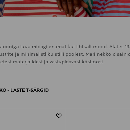
siooniga luua midagi enamat kui lihtsalt mood. Alates 1
strite ja minimalistliku stiili poolest. Marimekko disaini
setest materjalidest ja vastupidavast käsitööst.
O - LASTE T-SÄRGID