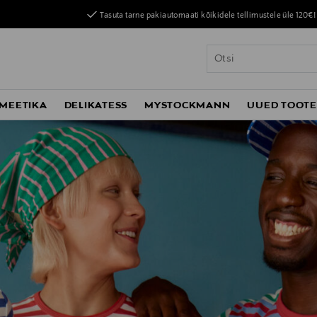
Tasuta tarne pakiautomaati kõikidele tellimustele üle 120€!
MEETIKA
DELIKATESS
MYSTOCKMANN
UUED TOOT