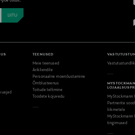
-poe ostult.
DUS
TEENUSED
VASTUTUSTU
Meie teenused
Vastutustundli
Ärikliendile
Personaalne moenõustamine
Õmblusteenus
MYSTOCKMA
LOJAALSUSP
Toitude tellimine
kuajad
Toodete kojuvedu
MyStockmann l
Partnerite so
liikmetele
MyStockmann l
tingimused