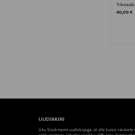
Trikotaažs
Original P
60,00 €
UUDISKIRI
Liitu Stockmanni uudiskirjaga, et olla kursis värskete