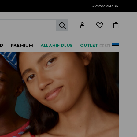
MYSTOCKMANN
label.header.go
ED
PREMIUM
ALLAHINDLUS
OUTLET
EESTI