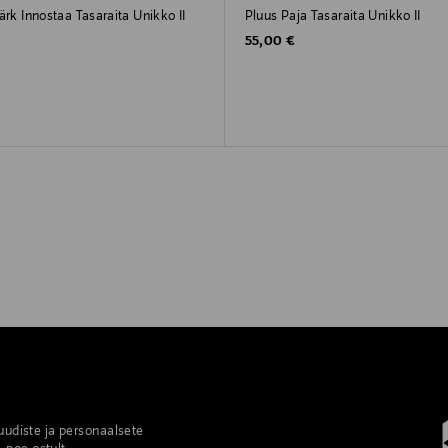
ärk Innostaa Tasaraita Unikko II
Pluus Paja Tasaraita Unikko II
rice
Original Price
55,00 €
 uudiste ja personaalsete