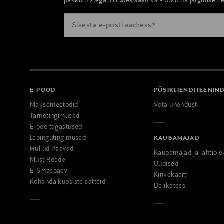
pakkumistega. Liitudes saad ka -10% oma järgmiselt e
E-POOD
PÜSIKLIENDITEENIN
Maksemeetodid
Võta ühendust
Tarnetingimused
E-poe tagastused
Lepingutingimused
KAUBAMAJAD
Hullud Päevad
Kaubamajad ja lahtiole
Must Reede
Uudised
E-Smaspäev
Kinkekaart
Kohanda küpsiste sätteid
Delikatess