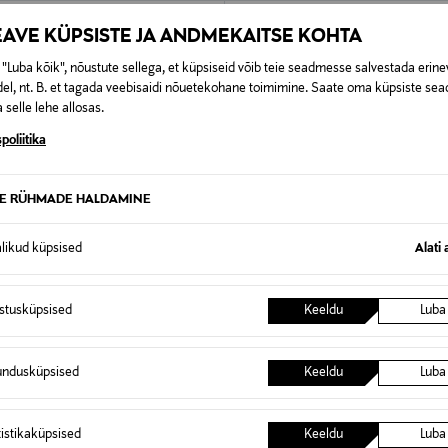
EAVE KÜPSISTE JA ANDMEKAITSE KOHTA
"Luba kõik", nõustute sellega, et küpsiseid võib teie seadmesse salvestada erine
el, nt. B. et tagada veebisaidi nõuetekohane toimimine. Saate oma küpsiste sead
 selle lehe allosas.
poliitika
TE RÜHMADE HALDAMINE
alikud küpsised
Alati 
istusküpsised
Keeldu
Luba
 KUPONGIGA
EELIS KUPONGIGA
KKO
MARIMEKKO
undusküpsised
Keeldu
Luba
ärk Paja Unikko Logo II
Bodi Vinde Tasaraita Unikko
rice
Original Price
60,00 €
tistikaküpsised
Keeldu
Luba