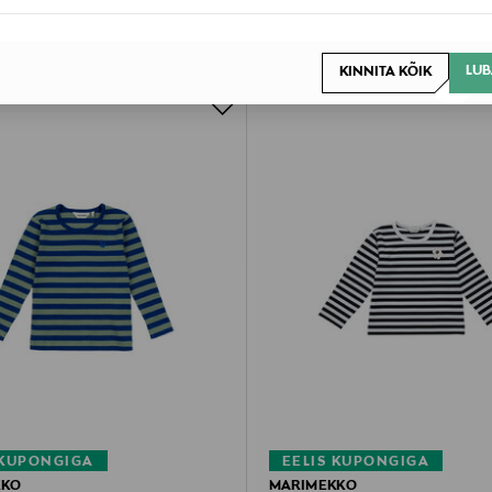
LUB
KINNITA KÕIK
 KUPONGIGA
EELIS KUPONGIGA
KKO
MARIMEKKO