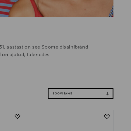
951. aastast on see Soome disainibränd
d on ajatud, tulenedes
SOOVITAME