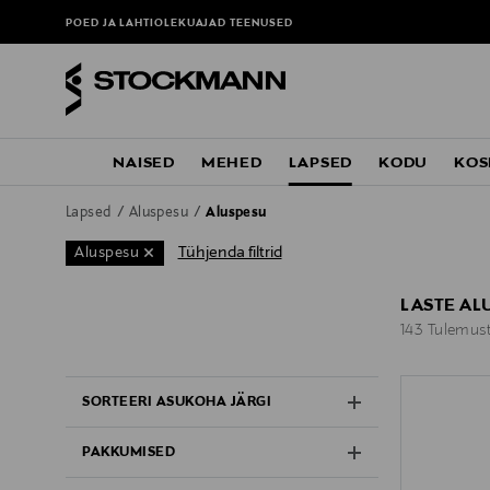
POED JA LAHTIOLEKUAJAD
TEENUSED
NAISED
MEHED
LAPSED
KODU
KOS
Lapsed
Aluspesu
Aluspesu
Tühjenda filtrid
Aluspesu
LASTE AL
143 Tulemus
143 Tulemus
SORTEERI ASUKOHA JÄRGI
PAKKUMISED