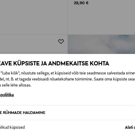
rice
Original Price
29,90 €
EAVE KÜPSISTE JA ANDMEKAITSE KOHTA
"Luba kõik", nõustute sellega, et küpsiseid võib teie seadmesse salvestada erine
el, nt. B. et tagada veebisaidi nõuetekohane toimimine. Saate oma küpsiste sead
 selle lehe allosas.
poliitika
TE RÜHMADE HALDAMINE
alikud küpsised
Alati 