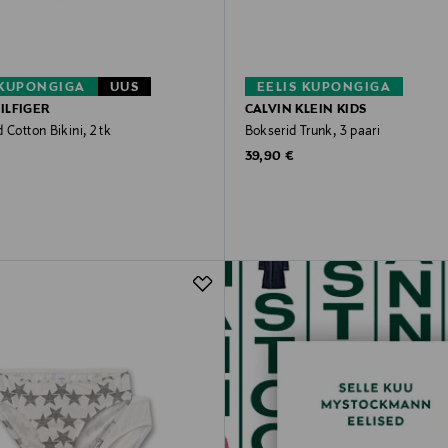
 KUPONGIGA
UUS
EELIS KUPONGIGA
ILFIGER
CALVIN KLEIN KIDS
 Cotton Bikini, 2 tk
Bokserid Trunk, 3 paari
rice
Original Price
39,90 €