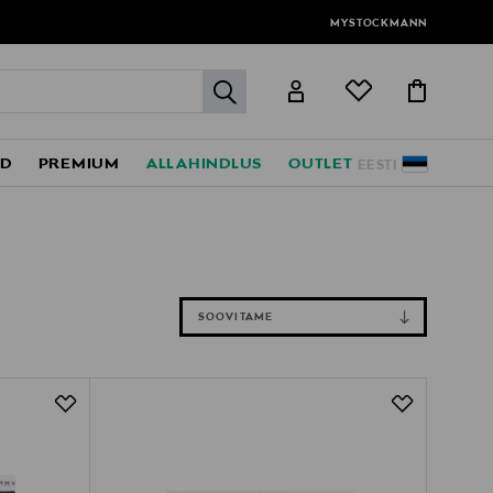
MYSTOCKMANN
label.header.go
ED
PREMIUM
ALLAHINDLUS
OUTLET
EESTI
SOOVITAME