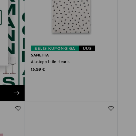
EELIS KUPONGIGA
UUS
SANETTA
Alustopp Little Hearts
Original Price
13,99 €