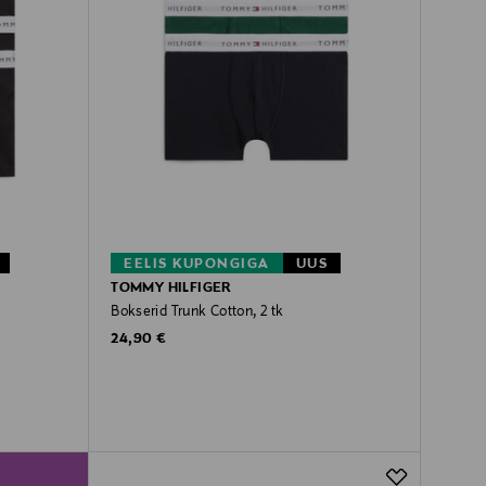
EELIS KUPONGIGA
UUS
TOMMY HILFIGER
Bokserid Trunk Cotton, 2 tk
Original Price
24,90 €