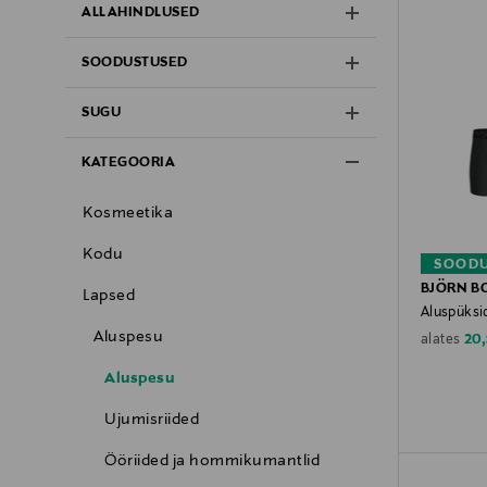
ALLAHINDLUSED
SOODUSTUSED
SUGU
KATEGOORIA
Kosmeetika
Kodu
SOODU
BJÖRN B
Lapsed
Aluspüksid
Aluspesu
Dis
20
alates
Aluspesu
Ujumisriided
Ööriided ja hommikumantlid