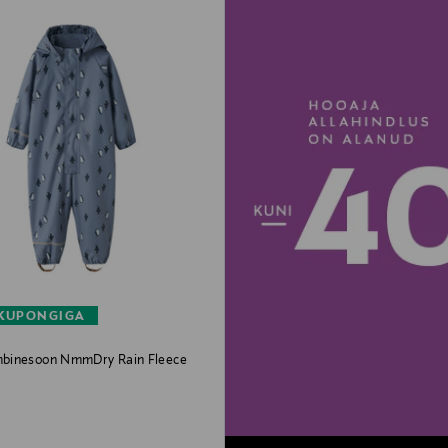
 KUPONGIGA
binesoon NmmDry Rain Fleece
rice