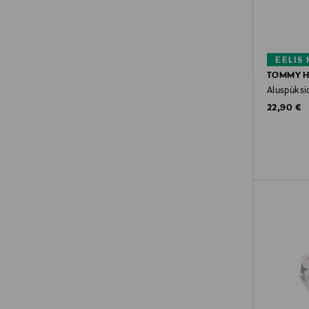
EELIS
TOMMY H
Aluspüksid
Original P
22,90 €