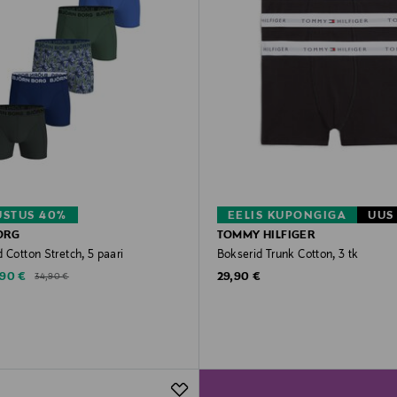
STUS 40%
EELIS KUPONGIGA
UUS
ORG
TOMMY HILFIGER
 Cotton Stretch, 5 paari
Bokserid Trunk Cotton, 3 tk
counted Price
Original Price
Original Price
29,90 €
,90 €
34,90 €