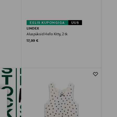
EELIS KUPONGIGA
UUS
LINDEX
Aluspüksid Hello Kitty, 2 tk
Original Price
17,99 €