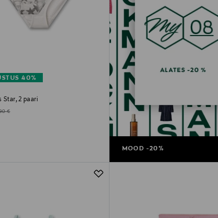
STUS 40%
 Star, 2 paari
d Price
ginal Price
,90 €
MOOD -20%