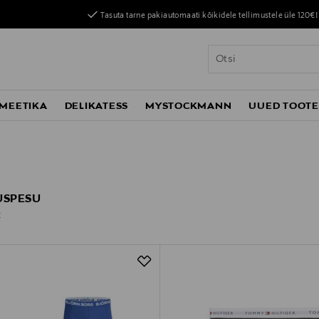
Tasuta tarne pakiautomaati kõikidele tellimustele üle 120€!
MEETIKA
DELIKATESS
MYSTOCKMANN
UUED TOOT
USPESU
t
t