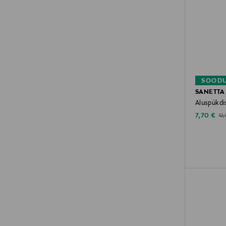
SOODU
SANETTA
Aluspükdis
Discounte
Ori
7,70 €
12