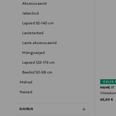
Aksessuaarid
Jalanõud
Lapsed 92-140 cm
Lastetarbed
Laste aksessuaarid
Mänguasjad
Lapsed 128-176 cm
Beebid 50-98 cm
EELIS
Mehed
NAME IT
Naised
Vihmakom
Original P
69,99 €
SUURUS