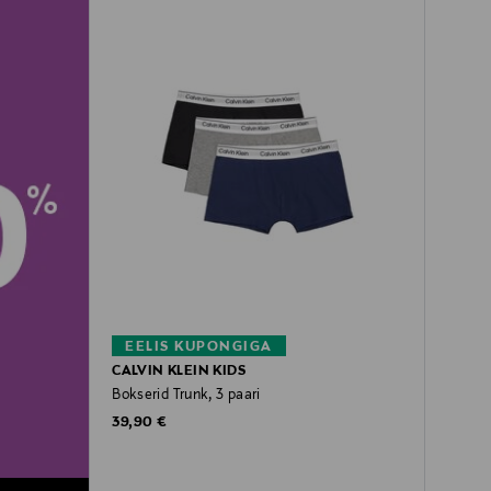
EELIS KUPONGIGA
CALVIN KLEIN KIDS
Bokserid Trunk, 3 paari
Original Price
39,90 €