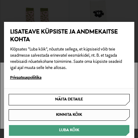
LISATEAVE KÜPSISTE JA ANDMEKAITSE
KOHTA
Klõpsates "Luba kõik", nõustute sellega, et küpsiseid võib teie
EELIS KUPONGIGA
EELIS KUPONGIGA
seadmesse salvestada erinevatel eesmärkidel, nt. B. et tagada
MARIMEKKO
MARIMEKKO
veebisaidi nõuetekohane toimimine. Saate oma küpsiste seadeid
Sokid Makeinen Unikko
Sokid Umika Unikko
igal ajal muuta selle lehe allosas.
Original Price
Original Price
16,00 €
15,00 €
Stockmann pole Sinu riigis saadaval.
Privaatsuspoliitika
Sinu riiki ei ole kohaletoimetamine saadaval.
NÄITA DETAILE
SAAN ARU
KINNITA KÕIK
LUBA KÕIK