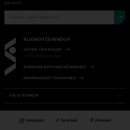
poe ostult.
KLIENDITEENINDUS
VÕTKE ÜHENDUST
+372 6339539(pvm/mpm)
KORDUMA KIPPUVAD KÜSIMUSED
KAMPAANIATE TINGIMUSED
NÄITA ROHKEM
E-POOD
Instagram
Facebook
Pinterest
PÜSIKLIENDITEENINDUS