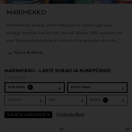
MARIMEKKO
Marimekko asutati Armi Ratia poolt visiooniga luua
midagi enamat kui lihtsalt mood. Alates 1951. aastast on
see Soome disainibränd tuntud oma erksate värvide,
julgete mustrite ja minimalistliku stiili poolest.
Näita Rohkem
Marimekko disainid on ajatud, tulenedes minimalistlikust
esteetikast, kvaliteetsetest materjalidest ja
MARIMEKKO - LASTE SUKAD JA SUKKPÜKSID
vastupidavast käsitööst.
3 Tulemust
SORTEERI
2
SUURUS
VÄRV
BRÄND
1
Tühjenda filtrid
Sukad ja sukkpüksid
3 Tulemust