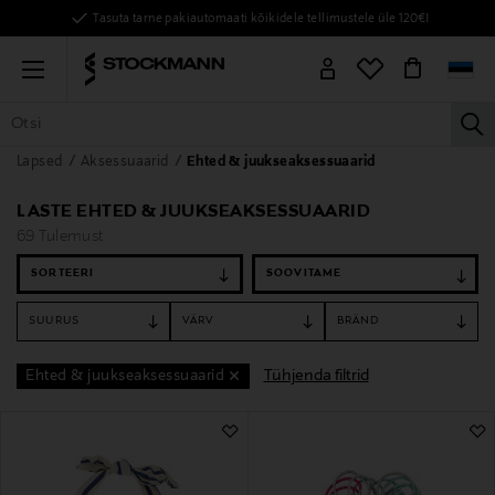
Tasuta tarne pakiautomaati kõikidele tellimustele üle 120€!
Menu
la
Lapsed
Aksessuaarid
Ehted & juukseaksessuaarid
KÕIK TOOTED
NAISED
MEHED
LAPSED
KODU
KOSMEE
LASTE EHTED & JUUKSEAKSESSUAARID
69 Tulemust
SORTEERI
SUURUS
VÄRV
BRÄND
Tühjenda filtrid
Ehted & juukseaksessuaarid
69 Tulemust