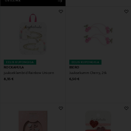
OSTLEMA
EELIS KUPONGIGA
EELIS KUPONGIGA
ROCKAHULA
IBERO
juukseklambrid Rainbow Unicorn
Juuksekumm Cherry, 2 tk
Original Price
Original Price
8,35 €
6,50 €