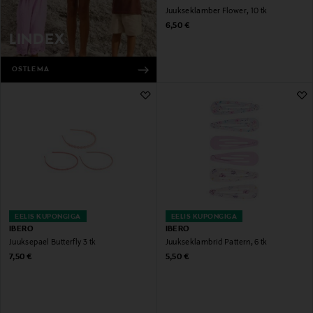
Juukseklamber Flower, 10 tk
Original Price
6,50 €
LINDEX
OSTLEMA
EELIS KUPONGIGA
EELIS KUPONGIGA
IBERO
IBERO
Juuksepael Butterfly 3 tk
Juukseklambrid Pattern, 6 tk
Original Price
Original Price
7,50 €
5,50 €