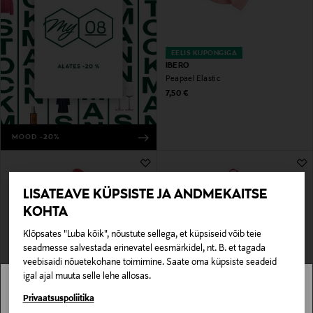
EELIS KUPONGIGA
IBERO
Peapael Elastic
Original Price
7,50 €
MOOD -20%
LISATEAVE KÜPSISTE JA ANDMEKAITSE
KOHTA
Klõpsates "Luba kõik", nõustute sellega, et küpsiseid võib teie
seadmesse salvestada erinevatel eesmärkidel, nt. B. et tagada
veebisaidi nõuetekohane toimimine. Saate oma küpsiste seadeid
igal ajal muuta selle lehe allosas.
EELIS KUPONGIGA
EELIS KUPONGIGA
ROCKAHULA
ROCKAHULA
Stockmann pole Sinu riigis saadaval.
Privaatsuspoliitika
Juukseklambrid Starlight, 2 tk
Juukseklambrid Teddy Bear, 2 tk