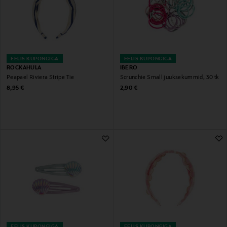
EELIS KUPONGIGA
EELIS KUPONGIGA
ROCKAHULA
IBERO
Peapael Riviera Stripe Tie
Scrunchie Small juuksekummid, 30 tk
Original Price
Original Price
8,95 €
2,90 €
EELIS KUPONGIGA
EELIS KUPONGIGA