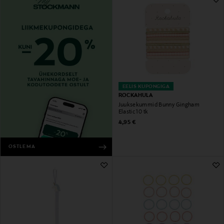
EELIS KUPONGIGA
ROCKAHULA
Juuksekummid Bunny Gingham
Elastic 10 tk
Original Price
4,95 €
OSTLEMA