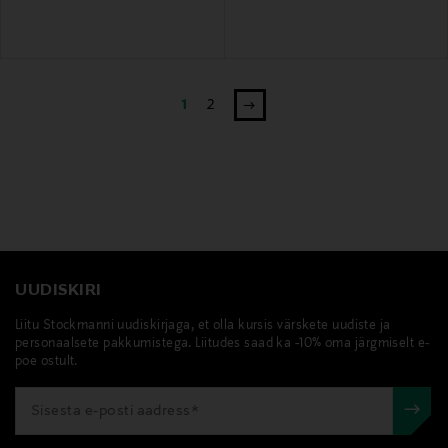
1
2
UUDISKIRI
Liitu Stockmanni uudiskirjaga, et olla kursis värskete uudiste ja
personaalsete pakkumistega. Liitudes saad ka -10% oma järgmiselt e-
poe ostult.