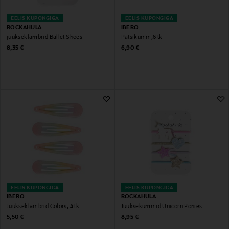
EELIS KUPONGIGA
EELIS KUPONGIGA
ROCKAHULA
IBERO
juukseklambrid Ballet Shoes
Patsikumm,6 tk
Original Price
Original Price
8,35 €
6,90 €
EELIS KUPONGIGA
EELIS KUPONGIGA
IBERO
ROCKAHULA
Juukseklambrid Colors, 4 tk
Juuksekummid Unicorn Ponies
Original Price
Original Price
5,50 €
8,95 €