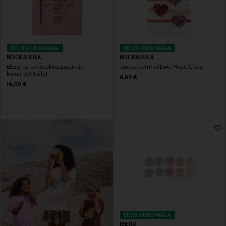
EELIS KUPONGIGA
EELIS KUPONGIGA
ROCKAHULA
ROCKAHULA
Ehete ja juukseaksessuaaride
Juuksekummid Love Heart Glitter
komplekt Ballet
Original Price
8,95 €
Original Price
19,50 €
EELIS KUPONGIGA
IBERO