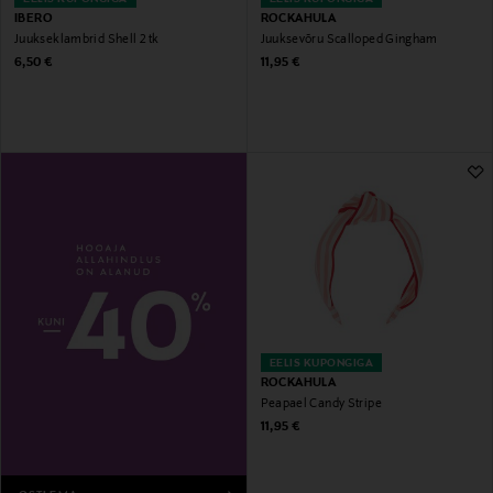
IBERO
ROCKAHULA
Juukseklambrid Shell 2 tk
Juuksevõru Scalloped Gingham
Original Price
Original Price
6,50 €
11,95 €
EELIS KUPONGIGA
ROCKAHULA
Peapael Candy Stripe
Original Price
11,95 €