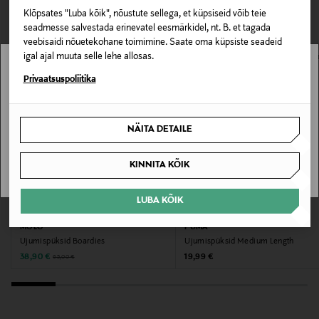
VAATASID KA
Klõpsates "Luba kõik", nõustute sellega, et küpsiseid võib teie
Materjal
seadmesse salvestada erinevatel eesmärkidel, nt. B. et tagada
veebisaidi nõuetekohane toimimine. Saate oma küpsiste seadeid
80% polüester, 20% elastaan
igal ajal muuta selle lehe allosas.
Stockmann pole Sinu riigis saadaval.
Privaatsuspoliitika
Täidis
Sugugi mitte
Sinu riiki ei ole kohaletoimetamine saadaval.
NÄITA DETAILE
Hooldusjuhendid
SAAN ARU
KINNITA KÕIK
Peske 30°C juures, trummelkuivatamine keelatud,
triikimine keelatud, keemiline puhastus keelatud
LUBA KÕIK
SOODUSTUS 40%
EELIS KUPONGIGA
Värv
MOLO
PUMA
9242 STRAWBERRY RED
Ujumispüksid Boardies
Ujumispüksid Medium Length
Discounted Price
Original Price
Original Price
38,90 €
19,99 €
65,00 €
Tootjamaa
HIINA