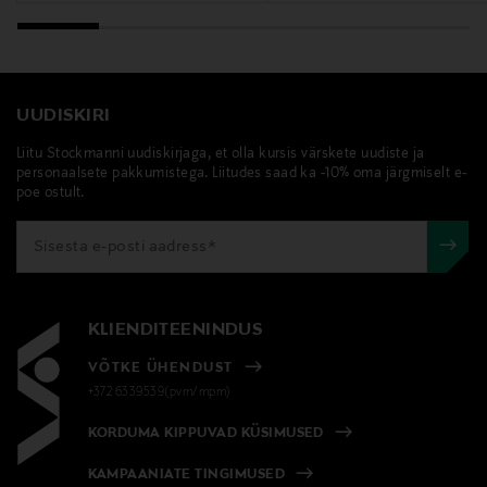
UUDISKIRI
Liitu Stockmanni uudiskirjaga, et olla kursis värskete uudiste ja
personaalsete pakkumistega. Liitudes saad ka -10% oma järgmiselt e-
poe ostult.
KLIENDITEENINDUS
VÕTKE ÜHENDUST
+372 6339539(pvm/mpm)
KORDUMA KIPPUVAD KÜSIMUSED
KAMPAANIATE TINGIMUSED