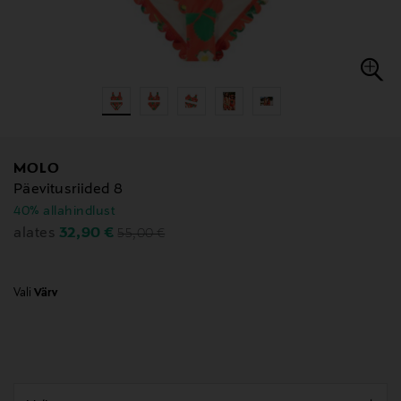
MOLO
Päevitusriided 8
40% allahindlust
Original Price
Discounted Price
32,90 €
alates
55,00 €
Vali
Värv
null