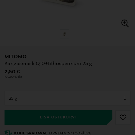
MITOMO
Kangasmask Q10+Lithospermum 25 g
Original Price
2,50 €
100,00 €/1kg
null
null
LISA OSTUKORVI
KOHE SAADAVAL
TARNEAEG 2-7 TÖÖPÄEVA