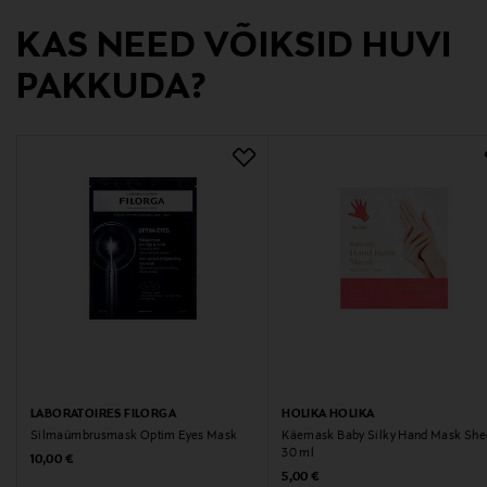
Tootja aadress
KAS NEED VÕIKSID HUVI
Korsholmantie 8 A3, 00900 Helsinki, Finland
PAKKUDA?
Digitaalne aadress
willkem@kolumbus.fi
Märksõnad
Näomask
LABORATOIRES FILORGA
HOLIKA HOLIKA
Silmaümbrusmask Optim Eyes Mask
Käemask Baby Silky Hand Mask She
30 ml
Original Price
10,00 €
Original Price
5,00 €