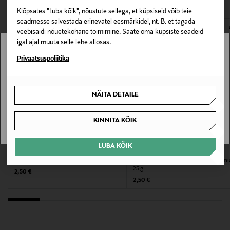
Klõpsates "Luba kõik", nõustute sellega, et küpsiseid võib teie
E-POE TAGASTUSED
Pakendi suurus
seadmesse salvestada erinevatel eesmärkidel, nt. B. et tagada
veebisaidi nõuetekohane toimimine. Saate oma küpsiste seadeid
25 g
igal ajal muuta selle lehe allosas.
Stockmann pole Sinu riigis saadaval.
Privaatsuspoliitika
Kategooria
Kangasmask näole
Sinu riiki ei ole kohaletoimetamine saadaval.
NÄITA DETAILE
Suurus
SAAN ARU
KINNITA KÕIK
25 g
LUBA KÕIK
Tootjamaa
MITOMO
MITOMO
Kangasmask Gold + Apitoxin 25 g
Kangasmask Collagen + Lithosper
JAAPAN
25 g
Original Price
2,50 €
Original Price
2,50 €
Tootja
PRV CAPITAL OY