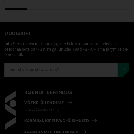
UUDISKIRI
Liitu Stockmanni uudiskirjaga, et olla kursis värskete uudiste ja
personaalsete pakkumistega. Liitudes saad ka -10% oma järgmiselt e-
poe ostult.
KLIENDITEENINDUS
VÕTKE ÜHENDUST
+372 6339539(pvm/mpm)
KORDUMA KIPPUVAD KÜSIMUSED
KAMPAANIATE TINGIMUSED