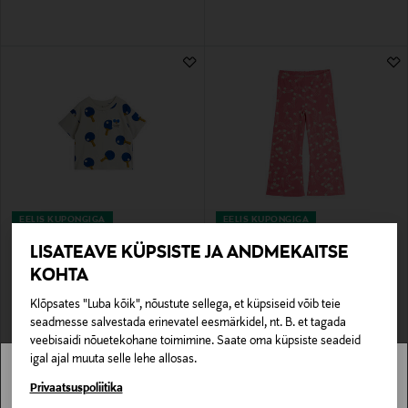
EELIS KUPONGIGA
EELIS KUPONGIGA
MINI RODINI
MINI RODINI
LISATEAVE KÜPSISTE JA ANDMEKAITSE
T-särk Table Tennis
Trikotaažpüksid Starfall Flared
KOHTA
Original Price
Original Price
35,00 €
44,00 €
Klõpsates "Luba kõik", nõustute sellega, et küpsiseid võib teie
seadmesse salvestada erinevatel eesmärkidel, nt. B. et tagada
veebisaidi nõuetekohane toimimine. Saate oma küpsiste seadeid
igal ajal muuta selle lehe allosas.
Stockmann pole Sinu riigis saadaval.
Privaatsuspoliitika