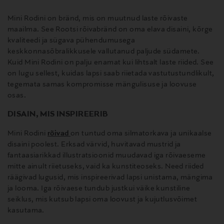
Mini Rodini on bränd, mis on muutnud laste rõivaste
maailma. See Rootsi rõivabränd on oma elava disaini, kõrge
kvaliteedi ja sügava pühendumusega
keskkonnasõbralikkusele vallutanud paljude südamete.
Kuid Mini Rodini on palju enamat kui lihtsalt laste riided. See
on lugu sellest, kuidas lapsi saab riietada vastutustundlikult,
tegemata samas kompromisse mängulisuse ja loovuse
osas.
DISAIN, MIS INSPIREERIB
Mini Rodini
rõivad
on tuntud oma silmatorkava ja unikaalse
disaini poolest. Erksad värvid, huvitavad mustrid ja
fantaasiarikkad illustratsioonid muudavad iga rõivaeseme
mitte ainult riietuseks, vaid ka kunstiteoseks. Need riided
räägivad lugusid, mis inspireerivad lapsi unistama, mängima
ja looma. Iga rõivaese tundub justkui väike kunstiline
seiklus, mis kutsub lapsi oma loovust ja kujutlusvõimet
kasutama.