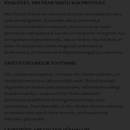
KVALITEET, MIS PEAB VASTU AJA PROOVILE
Mini Rodini rõivad on valmistatud nii, et need peaksid vastu
ajale ja mängudele. Kasutades ainult parimaid ja
keskkonnasõbralikke materjale, püsivad nende riided
pehmed ja vastupidavad, taludes nii liivakastis mängimist kui
ka lugematuid pesemiskordi. See on bränd, mis mõistab, et
laste rõivad peavad olema mugavad, praktilised ja
kvaliteetsed, et toetada laste lõputut energiat ja uudishimu.
VASTUTUSTUNDLIK TOOTMINE
Üks olulisemaid aspekte, mis teeb Mini Rodini eriliseks, on
nende pühendumus jätkusuutlikkusele. Bränd kasutab
orgaanilisi ja taaskasutatud materjale, vähendades sellega
keskkonnamõju. Lisaks on Mini Rodini aktiivselt
pühendunud eetilistele töötingimustele kogu oma
tarneahelas. See tähendab, et Mini Rodini rõivaste ostmisel
ei toetata mitte ainult laste loovust, vaid ka paremat
tulevikku planeedile.