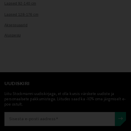
Lapsed 92-140 cm
Lapsed 128-176 cm
Aksessuaarid
u
Aluspes
UUDISKIRI
Liitu Stockmanni uudiskirjaga, et olla kursis värskete uudiste ja
personaalsete pakkumistega. Liitudes saad ka -10% oma järgmiselt e-
poe ostult.