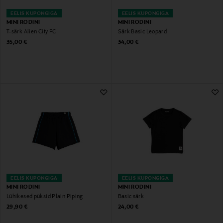
EELIS KUPONGIGA
EELIS KUPONGIGA
MINI RODINI
MINI RODINI
T-särk Alien City FC
Särk Basic Leopard
Original Price
Original Price
35,00 €
34,00 €
EELIS KUPONGIGA
EELIS KUPONGIGA
MINI RODINI
MINI RODINI
Lühikesed püksid Plain Piping
Basic särk
Original Price
Original Price
29,90 €
24,00 €