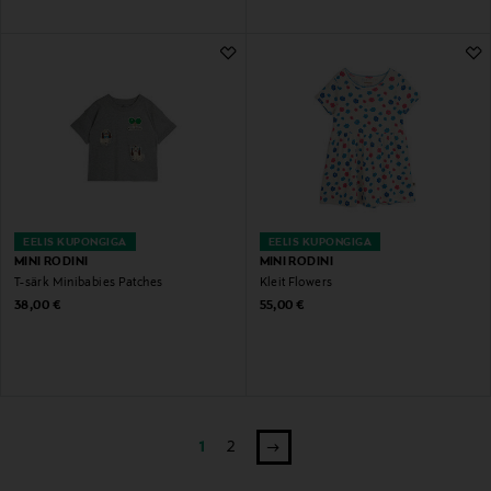
EELIS KUPONGIGA
EELIS KUPONGIGA
MINI RODINI
MINI RODINI
T-särk Minibabies Patches
Kleit Flowers
Original Price
Original Price
38,00 €
55,00 €
1
2