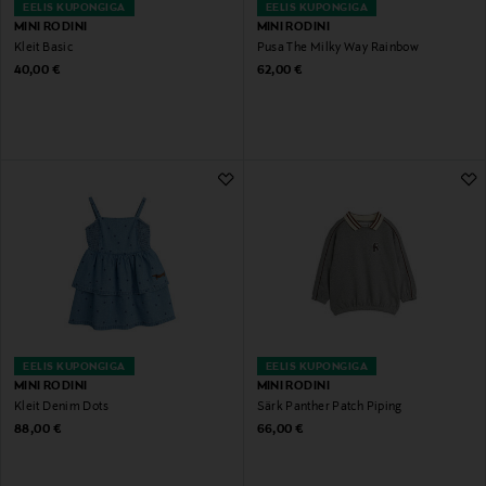
EELIS KUPONGIGA
EELIS KUPONGIGA
MINI RODINI
MINI RODINI
Kleit Basic
Pusa The Milky Way Rainbow
Original Price
Original Price
40,00 €
62,00 €
EELIS KUPONGIGA
EELIS KUPONGIGA
MINI RODINI
MINI RODINI
Kleit Denim Dots
Särk Panther Patch Piping
Original Price
Original Price
88,00 €
66,00 €