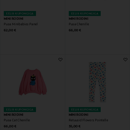
EELIS KUPONGIGA
EELIS KUPONGIGA
MINI RODINI
MINI RODINI
Pusa Minibabies Panel
Pusa Chenille
Original Price
Original Price
62,00 €
66,00 €
EELIS KUPONGIGA
EELIS KUPONGIGA
MINI RODINI
MINI RODINI
Pusa Cat Chenille
Retuusid Flowers Pointelle
Original Price
Original Price
66,00 €
35,00 €