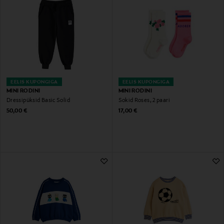
EELIS KUPONGIGA
EELIS KUPONGIGA
MINI RODINI
MINI RODINI
Dressipüksid Basic Solid
Sokid Roses, 2 paari
Original Price
Original Price
50,00 €
17,00 €