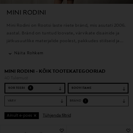
MINI RODINI
Mini Rodini on Rootsi laste riiete bränd, mis asutati 2006.
aastal. Bränd on tuntud loovate, värvikate disainide ja
jätkusuutlike materjalide poolest, pakkudes stiilseid ja
mugavaid riideid lastele.
Näita Rohkem
MINI RODINI - KÕIK TOOTEKATEGOORIAD
40 Tulemust
SORTEERI
3
VÄRV
BRÄND
1
Tühjenda filtrid
Ainult e-poes
40 Tulemust