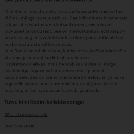
LAPSEPÕLV, MIS ON TÄIS VÕIMALUSI
Mini Rodini rõivad sümboliseerivad lapsepõlve, mis on täis
rõõmu, mängulisust ja seiklusi. See bränd kutsub vanemaid
ja lapsi üles väärtustama lihtsaid rõõme, mis tulevad
loovusest ja loodusest. See on meeldetuletus, et lapsepõlv
on eriline aeg, mis väärib hoolt ja tähelepanu, nii kvaliteedi
kui ka vastutustundlikkuse osas.
Mini Rodini on näide sellest, kuidas moe- ja rõivabränd võib
olla midagi enamat kui lihtsalt äri. See on
inspiratsiooniallikas, mis ühendab kauni disaini, kõrge
kvaliteedi ja sügava pühendumuse meie planeedi
kaitsmisele. See on bränd, mis tuletab meelde, et iga väike
tegu võib aidata luua suuremaid muutusi, jättes lastele
maailma, milles nad saavad kasvada ja õitseda.
Tutvu Mini Rodini kollektsiooniga:
Rõivad ja akssessuaarid
Beebid 50-98 cm