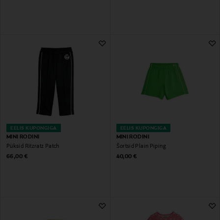
EELIS KUPONGIGA
EELIS KUPONGIGA
MINI RODINI
MINI RODINI
Püksid Ritzratz Patch
Šortsid Plain Piping
Original Price
Original Price
66,00 €
40,00 €