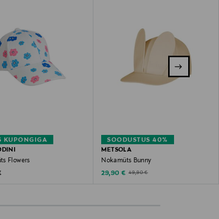
S KUPONGIGA
SOODUSTUS 40%
ODINI
METSOLA
s Flowers
Nokamüts Bunny
 Price
Discounted Price
Original Price
€
29,90 €
49,90 €