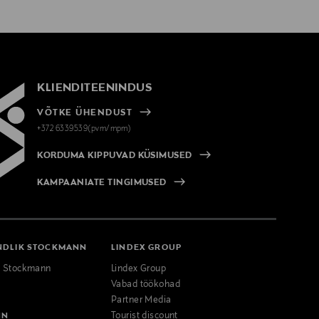
KLIENDITEENINDUS
VÕTKE ÜHENDUST
+372 6339539(pvm/mpm)
KORDUMA KIPPUVAD KÜSIMUSED
KAMPAANIATE TINGIMUSED
NDLIK STOCKMANN
LINDEX GROUP
k Stockmann
Lindex Group
Vabad töökohad
Partner Media
NN
Tourist discount