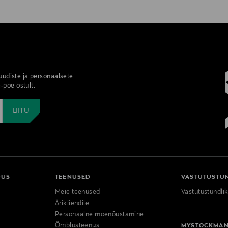
 uudiste ja personaalsete
-poe ostult.
DUS
TEENUSED
VASTUTUSTU
Meie teenused
Vastutustundli
Ärikliendile
Personaalne moenõustamine
Õmblusteenus
MYSTOCKMA