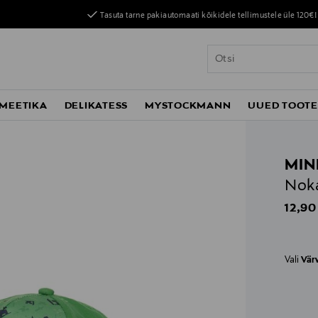
Tasuta tarne pakiautomaati kõikidele tellimustele üle 120€!
MEETIKA
DELIKATESS
MYSTOCKMANN
UUED TOOT
MIN
Noka
Origin
12,90
Vali
Vär