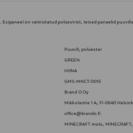
 Esipaneel on valmistatud polüestrist, teised paneelid puuvil
Puuvill, polüester
GREEN
HIINA
GMS-MNCT-0015
Brand O Oy
Mikkolantie 1 A, FI-0640 Helsink
office@brando.fi
MINECRAFT müts, MINECRAFT,