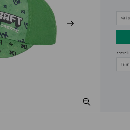
n
Vali
n
Kontroll
Talli