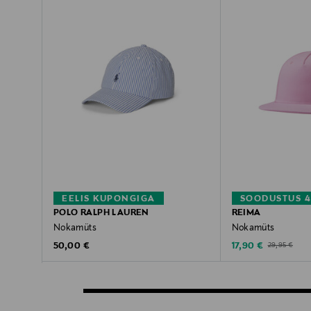
EELIS KUPONGIGA
SOODUSTUS 
POLO RALPH LAUREN
REIMA
Nokamüts
Nokamüts
Original Price
Discounted Price
Original Price
50,00 €
17,90 €
29,95 €