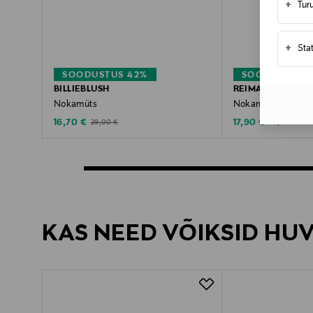
+
Tur
+
Sta
SOODUSTUS 42%
SOODUSTUS 
BILLIEBLUSH
REIMA
Nokamüts
Nokamüts
Discounted Price
Discounted Price
Original Price
Original Price
16,70 €
17,90 €
29,00 €
29,95 €
KAS NEED VÕIKSID HU