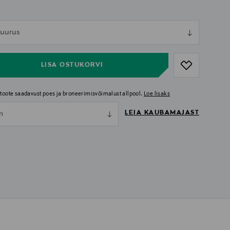
ull
 suurus
ull
LISA OSTUKORVI
i toote saadavust poes ja broneerimisvõimalust allpool.
Loe lisaks
LEIA KAUBAMAJAST
nn