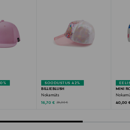
40%
SOODUSTUS 42%
EELI
BILLIEBLUSH
MINI R
Nokamüts
Nokamüt
Discounted Price
Original
Original Price
16,70 €
40,00 
29,00 €