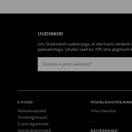
UUDISKIRI
Liitu Stockmanni uudiskirjaga, et olla kursis värskete
pakkumistega. Liitudes saad ka -10% oma järgmiselt e
E-POOD
PÜSIKLIENDITEENIN
Maksemeetodid
Võta ühendust
Tarnetingimused
E-poe tagastused
Lepingutingimused
KAUBAMAJAD