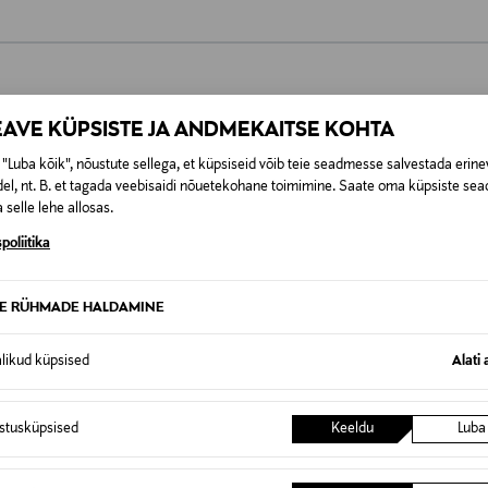
0,00 €
EAVE KÜPSISTE JA ANDMEKAITSE KOHTA
SID KA
"Luba kõik", nõustute sellega, et küpsiseid võib teie seadmesse salvestada erine
0,00 € – 4,90 €
se
el, nt. B. et tagada veebisaidi nõuetekohane toimimine. Saate oma küpsiste sead
 selle lehe allosas.
poliitika
TE RÜHMADE HALDAMINE
alikud küpsised
Alati 
istusküpsised
Keeldu
Luba