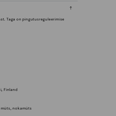
last. Taga on pingutusreguleerimise
i, Finland
 müts, nokamüts