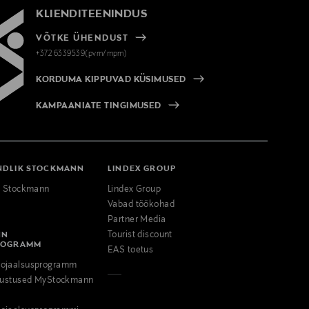
KLIENDITEENINDUS
VÕTKE ÜHENDUST
+372 6339539(pvm/mpm)
KORDUMA KIPPUVAD KÜSIMUSED
KAMPAANIATE TINGIMUSED
NDLIK STOCKMANN
LINDEX GROUP
k Stockmann
Lindex Group
Vabad töökohad
Partner Media
NN
Tourist discount
ROGRAMM
EAS toetus
ojaalsusprogramm
odustused MyStockmann