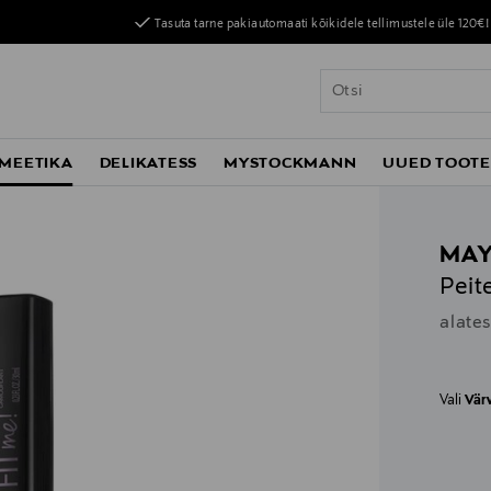
Tasuta tarne pakiautomaati kõikidele tellimustele üle 120€!
MEETIKA
DELIKATESS
MYSTOCKMANN
UUED TOOT
MAY
Peit
alate
Vali
Vär