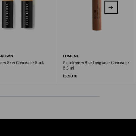
 BROWN
LUMENE
eem Skin Concealer Stick
Peitekreem Blur Longwear Concealer
8,5 ml
 Price
€
Original Price
15,90 €