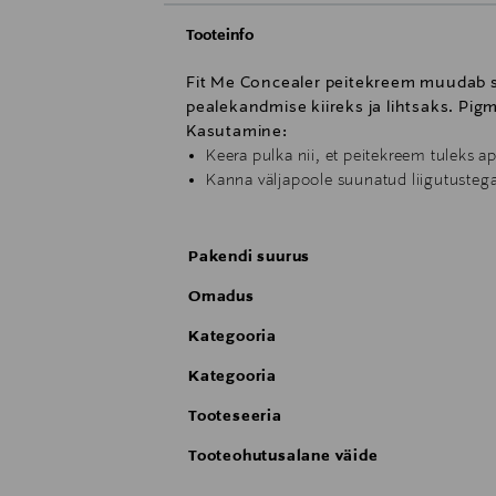
Tooteinfo
Fit Me Concealer peitekreem muudab 
pealekandmise kiireks ja lihtsaks. Pig
Kasutamine:
Keera pulka nii, et peitekreem tuleks apl
Kanna väljapoole suunatud liigutustega
Pakendi suurus
Omadus
Kategooria
Kategooria
Tooteseeria
Tooteohutusalane väide