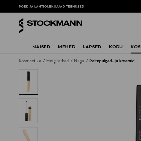
POED JA LAHTIOLEKUAJAD
TEENUSED
NAISED
MEHED
LAPSED
KODU
KOS
Kosmeetika
Meigitarbed
Nägu
Peitepulgad- ja kreemid