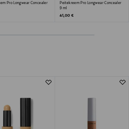
eem Pro Longwear Concealer
Peitekreem Pro Longwear Concealer
9 ml
 Price
Original Price
41,00 €