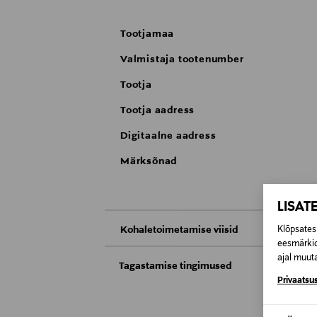
Tootjamaa
Valmistaja tootenumber
Tootja
Tootja aadress
Digitaalne aadress
Märksõnad
LISAT
Kohaletoimetamise viisid
Klõpsates 
eesmärkid
Kättesaamine poest
ajal muuta
Tagastamise tingimused
Privaatsus
Teil on õigus toodetega tutvuda ja põhjus
Tarnimine pakiautomaati või postkontoris
saab neid tagastada ainult avamata pakend