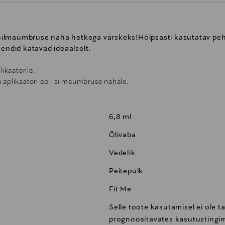
silmaümbruse naha hetkega värskeks!Hõlpsasti kasutatav pe
mendid katavad ideaalselt.
ikaatorile.
 aplikaatori abil silmaümbruse nahale.
6,8 ml
Õlivaba
Vedelik
Peitepulk
Fit Me
Selle toote kasutamisel ei ole t
prognoositavates kasutustingim