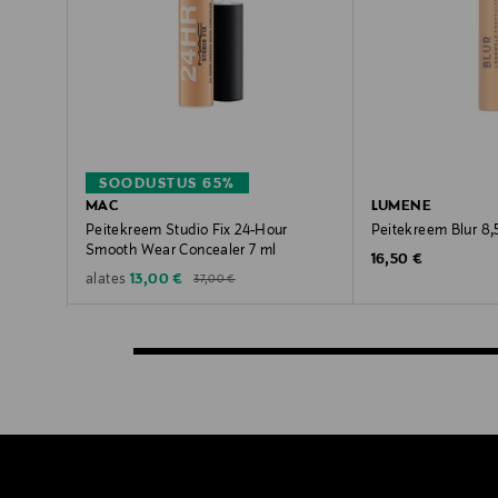
SOODUSTUS 65%
MAC
LUMENE
Peitekreem Studio Fix 24-Hour
Peitekreem Blur 8,
Smooth Wear Concealer 7 ml
Original Price
16,50 €
Original Price
Discounted Price
13,00 €
alates
37,00 €