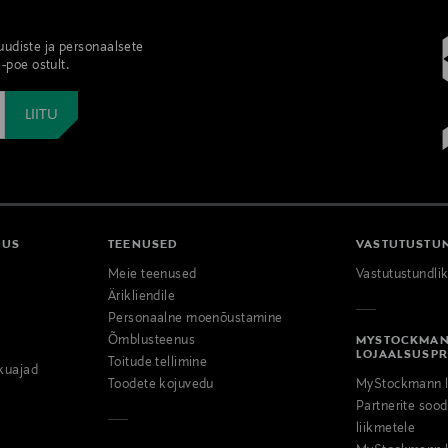
 uudiste ja personaalsete
-poe ostult.
DUS
TEENUSED
VASTUTUSTU
Meie teenused
Vastutustundli
Ärikliendile
Personaalne moenõustamine
Õmblusteenus
MYSTOCKMA
LOJAALSUSP
Toitude tellimine
kuajad
Toodete kojuvedu
MyStockmann l
Partnerite so
liikmetele