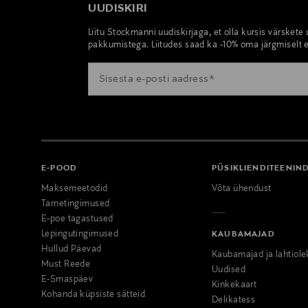
UUDISKIRI
Liitu Stockmanni uudiskirjaga, et olla kursis värskete
pakkumistega. Liitudes saad ka -10% oma järgmiselt e
E-POOD
PÜSIKLIENDITEENIN
Maksemeetodid
Võta ühendust
Tarnetingimused
E-poe tagastused
Lepingutingimused
KAUBAMAJAD
Hullud Päevad
Kaubamajad ja lahtiole
Must Reede
Uudised
E-Smaspäev
Kinkekaart
Kohanda küpsiste sätteid
Delikatess