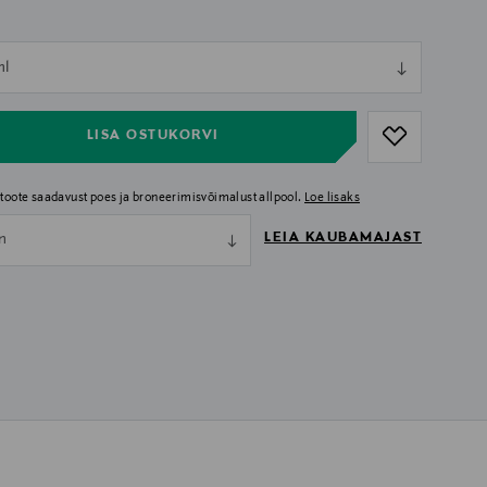
ull
ml
ull
LISA OSTUKORVI
i toote saadavust poes ja broneerimisvõimalust allpool.
Loe lisaks
LEIA KAUBAMAJAST
nn