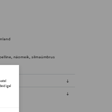
inland
elline, näomeik, silmaümbrus
vatel
eid igal
amisest. Suletud pakendis toodete puhul
vad olema avamata originaalpakendis.