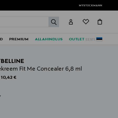
MYSTOCKMANN
label.header.go
ED
PREMIUM
ALLAHINDLUS
OUTLET
EESTI
BELLINE
ekreem Fit Me Concealer 6,8 ml
Original Price
10,42 €
s
v