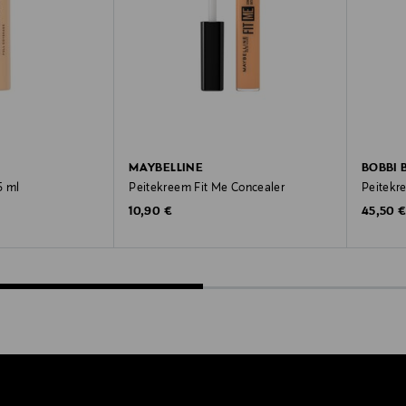
MAYBELLINE
BOBBI
5 ml
Peitekreem Fit Me Concealer
Peitekr
Original Price
Original
10,90 €
45,50 