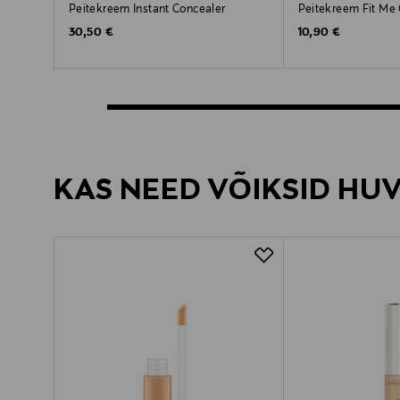
Peitekreem Instant Concealer
Peitekreem Fit Me
Original Price
Original Price
30,50 €
10,90 €
KAS NEED VÕIKSID HU