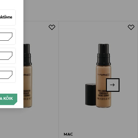
aktiivne
A KÕIK
MAC