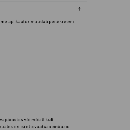
hme aplikaator muudab peitekreemi
avapärastes või mõistlikult
ustes erilisi ettevaatusabinõusid