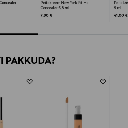
 Concealer
Peitekreem New York Fit Me
Peitekr
Concealer 6,8 ml
9 ml
Original Price
Original
7,90 €
41,00 €
VI PAKKUDA?