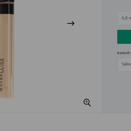
n
6,8 
n
Kontroll
Talli