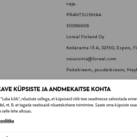
vaja.
PRANTSUSMAA
30096608
Loreal Finland Oy
Keilaranta 13 A, 02150, Espoo, F
neuvonta@loreal.com
Peitekreem, puuderkreem, Mayb
EAVE KÜPSISTE JA ANDMEKAITSE KOHTA
"Luba kõik", nõustute sellega, et küpsiseid võib teie seadmesse salvestada erine
el, nt. B. et tagada veebisaidi nõuetekohane toimimine. Saate oma küpsiste sead
0,00 €
 selle lehe allosas.
poliitika
t esitamata lepingust taganeda 30 päeva jooksul alates kauba kättesa
0,00 € – 4,90 €
se
is. Tagastatavad suletud pakendis kosmeetika- ja loodustooted pea