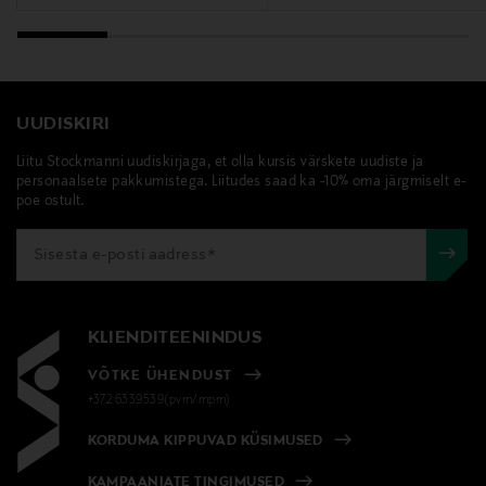
Matinique, poolosärk, kootud särk, puuvillane särk,
lühikeste varrukatega, kootud
UUDISKIRI
Liitu Stockmanni uudiskirjaga, et olla kursis värskete uudiste ja
personaalsete pakkumistega. Liitudes saad ka -10% oma järgmiselt e-
poe ostult.
KLIENDITEENINDUS
VÕTKE ÜHENDUST
+372 6339539(pvm/mpm)
KORDUMA KIPPUVAD KÜSIMUSED
KAMPAANIATE TINGIMUSED