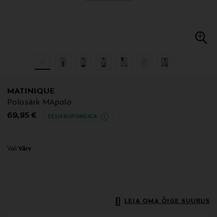
MATINIQUE
Polosärk MApolo
Original Price
69,95 €
EELIS KUPONGIGA
Vali
Värv
LEIA OMA ÕIGE SUURUS