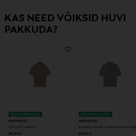
BANGLADESH
KAS NEED VÕIKSID HUVI
Valmistaja tootenumber
PAKKUDA?
30209369
Tootja
Matinique c/o DK Company Online A/S
Tootja aadress
Matinique c/o DK Company Online A/S · La Cours Vej
6 · 7430 Ikast, Denmark
Digitaalne aadress
cs-en@matinique.com
EELIS KUPONGIGA
EELIS KUPONGIGA
MATINIQUE
MATINIQUE
Polosärk MApolo
Kootud polosärk MApolo Knit Herita
Märksõnad
Original Price
Original Price
69,95 €
99,95 €