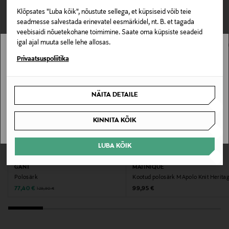
0,00 € – 4,90 €
VAATASID KA
Klõpsates "Luba kõik", nõustute sellega, et küpsiseid võib teie
Materjal
seadmesse salvestada erinevatel eesmärkidel, nt. B. et tagada
100% puuvill
veebisaidi nõuetekohane toimimine. Saate oma küpsiste seadeid
igal ajal muuta selle lehe allosas.
Voodri materjal
Stockmann pole Sinu riigis saadaval.
Privaatsuspoliitika
Ei
Sinu riiki ei ole kohaletoimetamine saadaval.
NÄITA DETAILE
Hooldusjuhendid
SAAN ARU
Masinpesu vastavalt toote hooldusjuhistele.
KINNITA KÕIK
Krae tüüp
LUBA KÕIK
SOODUSTUS 40%
EELIS KUPONGIGA
Kõrge kaelus
GANT
MATINIQUE
Polosärk
Kootud polosärk MApolo Knit Herita
Värv
Discounted Price
Original Price
Original Price
77,40 €
99,95 €
129,90 €
110104 OFF WHITE
Tootjamaa