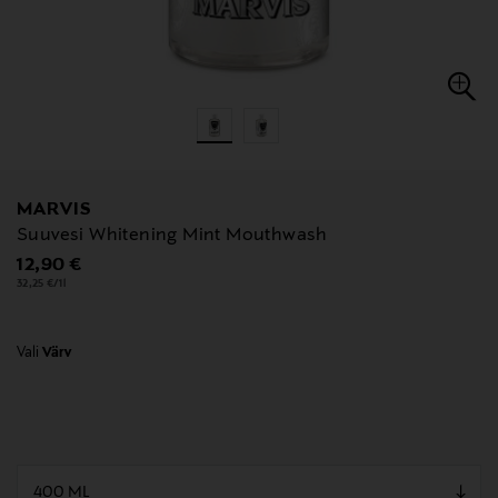
MARVIS
Suuvesi Whitening Mint Mouthwash
Original Price
12,90 €
32,25 €/1l
Vali
Värv
null