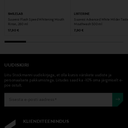
SMILELAB
LISTERINE
Suuvesi Flash Speed Whitening Mouth
Suuvesi Advanced White Milder Tast
Rinse, 280 ml
Mouthwash 500 ml
Original Price
Original Price
17,90 €
7,90 €
UUDISKIRI
Liitu Stockmanni uudiskirjaga, et olla kursis värskete uudiste ja
personaalsete pakkumistega. Liitudes saad ka -10% oma järgmiselt e-
poe ostult.
KLIENDITEENINDUS