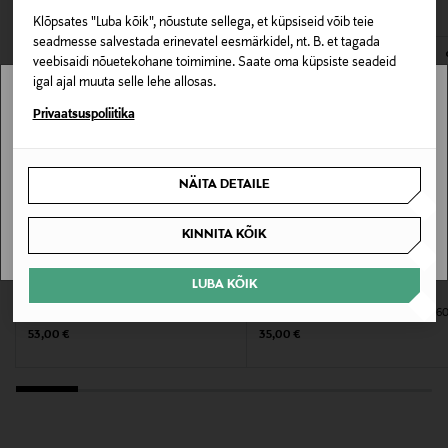
Klõpsates "Luba kõik", nõustute sellega, et küpsiseid võib teie
E-POE TAGASTUSED
Omadus
seadmesse salvestada erinevatel eesmärkidel, nt. B. et tagada
veebisaidi nõuetekohane toimimine. Saate oma küpsiste seadeid
"Natural" sertifikaat
igal ajal muuta selle lehe allosas.
Stockmann pole Sinu riigis saadaval.
Privaatsuspoliitika
Kategooria
Näokoorija
Sinu riiki ei ole kohaletoimetamine saadaval.
NÄITA DETAILE
Suurus
SAAN ARU
KINNITA KÕIK
60 ml
LUBA KÕIK
Tootjamaa
L:A BRUKET
EVOLVE
Nahakoorija Exfoliating Herbal Peel
Näomask Intense Hydrating Mask 6
LÄTI
Original Price
Original Price
53,00 €
35,00 €
Valmistaja tootenumber
A2151-60