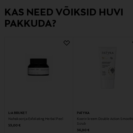
Tootja
KAS NEED VÕIKSID HUVI
Transmeri Oy
PAKKUDA?
Tootja aadress
Linnoitustie 2 A, 02600 Espoo, Finland
Digitaalne aadress
kuluttajapalvelu@transmeri.fi
Märksõnad
Madara, koorija, näokoorija
L:A BRUKET
PATYKA
Nahakoorija Exfoliating Herbal Peel
Kooriv kreem Double Action Smooth
Scrub
Original Price
53,00 €
Original Price
36,90 €