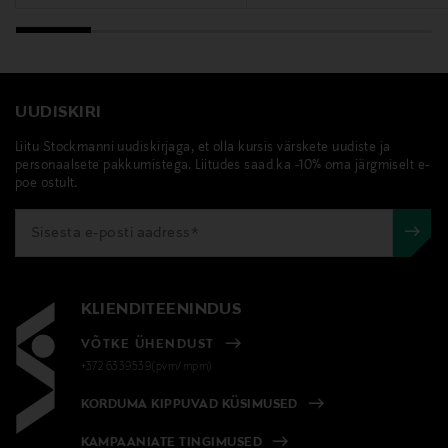
UUDISKIRI
Liitu Stockmanni uudiskirjaga, et olla kursis värskete uudiste ja
personaalsete pakkumistega. Liitudes saad ka -10% oma järgmiselt e-
poe ostult.
KLIENDITEENINDUS
VÕTKE ÜHENDUST
+372 6339539(pvm/mpm)
KORDUMA KIPPUVAD KÜSIMUSED
KAMPAANIATE TINGIMUSED