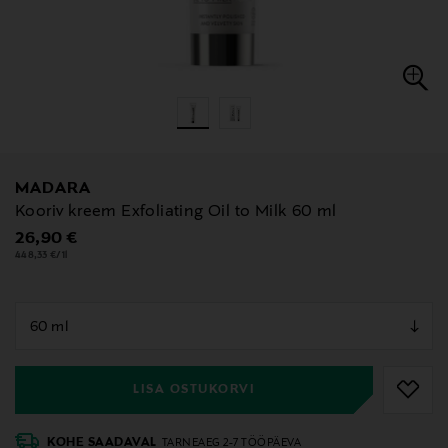
MADARA
Kooriv kreem Exfoliating Oil to Milk 60 ml
Original Price
26,90 €
448,33 €/1l
null
null
LISA OSTUKORVI
KOHE SAADAVAL
TARNEAEG 2-7 TÖÖPÄEVA