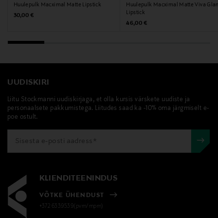
Huulepulk Macximal Matte Lipstick
Huulepulk Macximal Matte Viva Gl
Lipstick
Original Price
30,00 €
Original Price
46,00 €
UUDISKIRI
Liitu Stockmanni uudiskirjaga, et olla kursis värskete uudiste ja
personaalsete pakkumistega. Liitudes saad ka -10% oma järgmiselt e-
poe ostult.
KLIENDITEENINDUS
VÕTKE ÜHENDUST
+372 6339539(pvm/mpm)