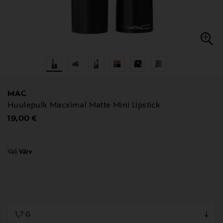
MAC
Huulepulk Macximal Matte Mini Lipstick
Original Price
19,00 €
Vali
Värv
null
null