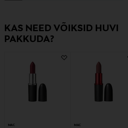
MAC, huulepulk, huuled, meik
KAS NEED VÕIKSID HUVI
PAKKUDA?
MAC
MAC