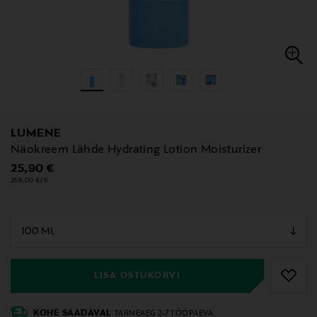
LUMENE
Näokreem Lähde Hydrating Lotion Moisturizer
Original Price
25,90 €
259,00 €/1l
null
null
LISA OSTUKORVI
KOHE SAADAVAL
TARNEAEG 2-7 TÖÖPÄEVA