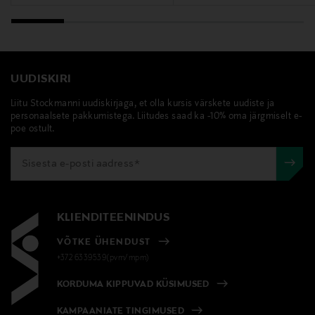
AINESOSALISTA OSTAMASTASI PAKKAUKSESTA.
Tootjamaa
SOOME
UUDISKIRI
Liitu Stockmanni uudiskirjaga, et olla kursis värskete uudiste ja
Valmistaja tootenumber
personaalsete pakkumistega. Liitudes saad ka -10% oma järgmiselt e-
84908
poe ostult.
Tootja
Lumene Oy
KLIENDITEENINDUS
Tootja aadress
VÕTKE ÜHENDUST
Lasikuja 2, 02780, Espoo, Finland
+372 6339539(pvm/mpm)
Digitaalne aadress
KORDUMA KIPPUVAD KÜSIMUSED
kuluttajapalvelu@lumene.com
KAMPAANIATE TINGIMUSED