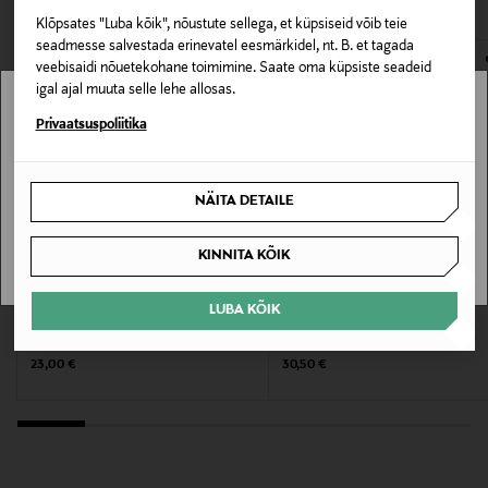
puhtal näo- ja kaelanahal.
Klõpsates "Luba kõik", nõustute sellega, et küpsiseid võib teie
E-POE TAGASTUSED
Hooldusjuhendid
seadmesse salvestada erinevatel eesmärkidel, nt. B. et tagada
veebisaidi nõuetekohane toimimine. Saate oma küpsiste seadeid
Kanna puhtale näo- ja kaelanahale. Parima tulemuse
igal ajal muuta selle lehe allosas.
saavutamiseks kasuta koos seerumiga.
Stockmann pole Sinu riigis saadaval.
Privaatsuspoliitika
Omadus
Sinu riiki ei ole kohaletoimetamine saadaval.
Vegan
NÄITA DETAILE
SAAN ARU
Tooteohutusalane väide
KINNITA KÕIK
Ainult välispidiseks kasutamiseks. Vältida toote
LUBA KÕIK
sattumist silma. Ärrituse tekkimisel lõpetada
LUMENE
MIZON
kasutamine. Hoida lastele kättesaamatus kohas.
Geel-kreem Lähde Water Gel 50 ml
Näokreem Cicaluronic Moisturizer
Original Price
Original Price
23,00 €
30,50 €
Värv
NOCOL
Suurus