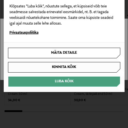
Klõpsates "Luba kõik", nõustute sellega, et küpsiseid võib teie
Hooldusjuhendid
E-POE TAGASTUSED
seadmesse salvestada erinevatel eesmärkidel, nt. B. et tagada
Kasuta puhtal ja kuival nahal.
veebisaidi nõuetekohane toimimine. Saate oma küpsiste seadeid
igal ajal muuta selle lehe allosas.
Kategooria
Stockmann pole Sinu riigis saadaval.
Privaatsuspoliitika
Värskendav deodorant
Sinu riiki ei ole kohaletoimetamine saadaval.
NÄITA DETAILE
Tooteseeria
SAAN ARU
UPLIFT
KINNITA KÕIK
Tooteohutusalane väide
UUS
UUS
LUBA KÕIK
RITUALS
RITUALS
Ainult välispidiseks kasutamiseks. Vältida toote
Näokreem Homme 24H Hydrating Face
Näokreem Homme 24H Hydrating F
sattumist silma. Ärrituse tekkimisel lõpetada
Cream 50 ml
Cream, täitepakend 50 ml
kasutamine. Hoida lastele kättesaamatus kohas.
Original Price
Original Price
34,90 €
30,90 €
Suurus
60 g