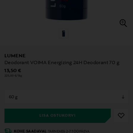
LUMENE
Deodorant VOIMA Energizing 24H Deodorant 70 g
Original Price
13,50 €
225,00 €/1kg
null
null
LISA OSTUKORVI
KOHE SAADAVAL
TARNEAEG 2-7 TÖÖPÄEVA