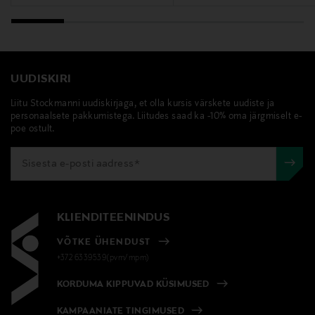
UUDISKIRI
Liitu Stockmanni uudiskirjaga, et olla kursis värskete uudiste ja
personaalsete pakkumistega. Liitudes saad ka -10% oma järgmiselt e-
poe ostult.
KLIENDITEENINDUS
VÕTKE ÜHENDUST
+372 6339539(pvm/mpm)
KORDUMA KIPPUVAD KÜSIMUSED
KAMPAANIATE TINGIMUSED