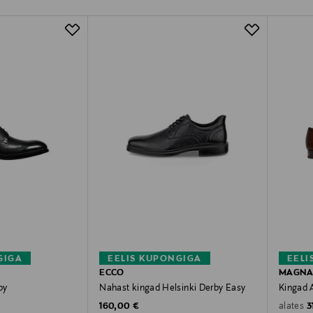
GIGA
EELIS KUPONGIGA
EELI
ECCO
MAGNA
by
Nahast kingad Helsinki Derby Easy
Kingad 
Original Price
O
160,00 €
3
alates