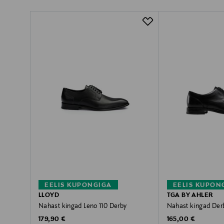
EELIS KUPONGIGA
EELIS KUPON
LLOYD
TGA BY AHLER
Nahast kingad Leno 110 Derby
Nahast kingad Der
Original Price
Original Price
179,90 €
165,00 €