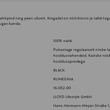
v nahkpind ning peen siluett. Kingadel on nöörkinnis ja tallal ta
mugav kanda.
100% nahk
Puhastage regulaarselt niiske la
hooldusvahendeid. Kaitske niis
hooldusspreidega
BLACK
RUMEENIA
16-052-00
LLOYD Lifestyle GmbH
Hans-Hermann-Meyer-Straße 1,