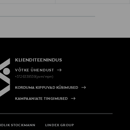
KLIENDITEENINDUS
VÕTKE ÜHENDUST
+372 6339539(pvm/mpm)
KORDUMA KIPPUVAD KÜSIMUSED
KAMPAANIATE TINGIMUSED
NDLIK STOCKMANN
LINDEX GROUP