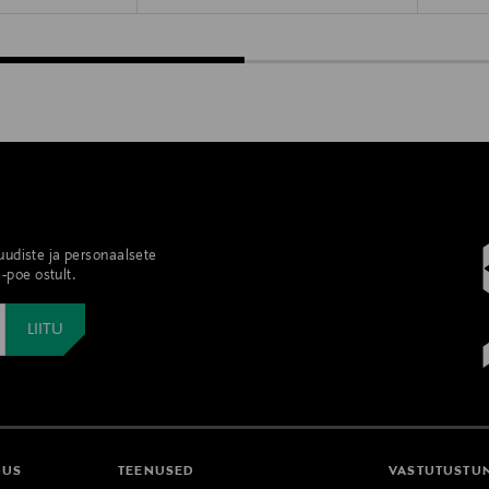
 uudiste ja personaalsete
-poe ostult.
DUS
TEENUSED
VASTUTUSTU