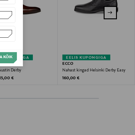
A KÕIK
S KUPONGIGA
EELIS KUPONGIGA
NNI
ECCO
Austin Derby
Nahast kingad Helsinki Derby Easy
riginal Price
Original Price
15,00 €
160,00 €