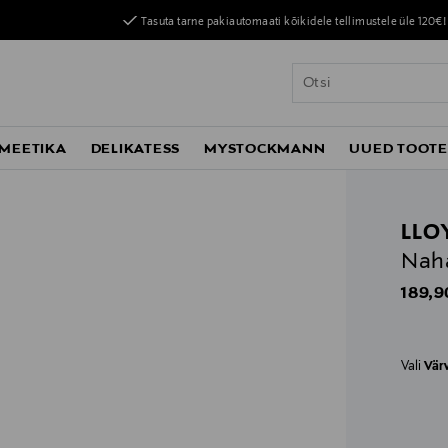
Tasuta tarne pakiautomaati kõikidele tellimustele üle 120€!
MEETIKA
DELIKATESS
MYSTOCKMANN
UUED TOOT
LLO
Naha
Origin
189,9
Vali
Vär