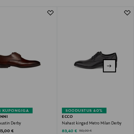
S KUPONGIGA
SOODUSTUS 40%
NNI
ECCO
Austin Derby
Nahast kingad Metro Milan Derby
riginal Price
Discounted Price
Original Price
15,00 €
89,40 €
150,00 €