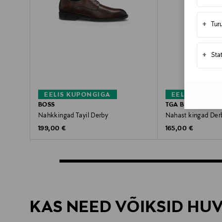
+
Tur
+
Sta
EELIS KUPONGIGA
EELIS KUPON
BOSS
TGA BY AHLER
Nahkkingad Tayil Derby
Nahast kingad Der
Original Price
Original Price
199,00 €
165,00 €
KAS NEED VÕIKSID HU