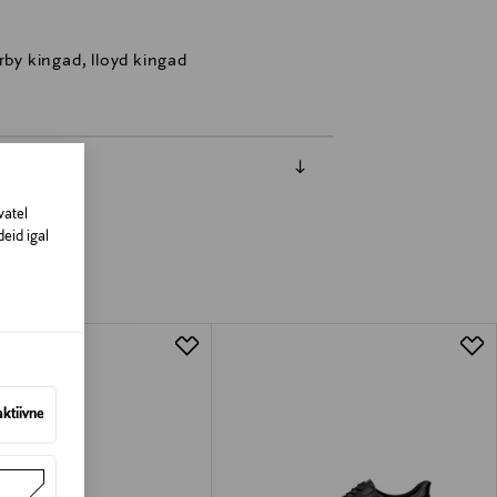
rby kingad, lloyd kingad
vatel
eid igal
aktiivne