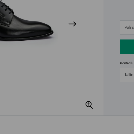
n
Vali
n
Kontroll
Talli