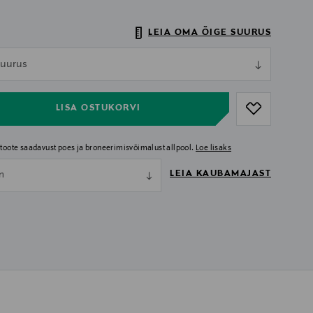
LEIA OMA ÕIGE SUURUS
ull
 suurus
ull
LISA OSTUKORVI
i toote saadavust poes ja broneerimisvõimalust allpool.
Loe lisaks
LEIA KAUBAMAJAST
nn