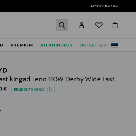
MYSTOCKMANN
label.header.go
ED
PREMIUM
ALLAHINDLUS
OUTLET
EESTI
YD
st kingad Leno 110W Derby Wide Last
al Price
0 €
EELIS KUPONGIGA
v