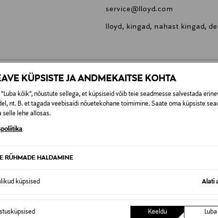
service@lloyd.com
lloyd, kingad, nahast kingad, de
EAVE KÜPSISTE JA ANDMEKAITSE KOHTA
0,00 €
"Luba kõik", nõustute sellega, et küpsiseid võib teie seadmesse salvestada erine
el, nt. B. et tagada veebisaidi nõuetekohane toimimine. Saate oma küpsiste sead
SID KA
 selle lehe allosas.
0,00 € – 4,90 €
se
poliitika
TE RÜHMADE HALDAMINE
alikud küpsised
Alati 
istusküpsised
Keeldu
Luba