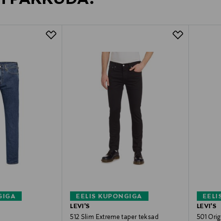
GIGA
EELIS KUPONGIGA
EELI
LEVI'S
LEVI'S
512 Slim Extreme taper teksad
501 Ori