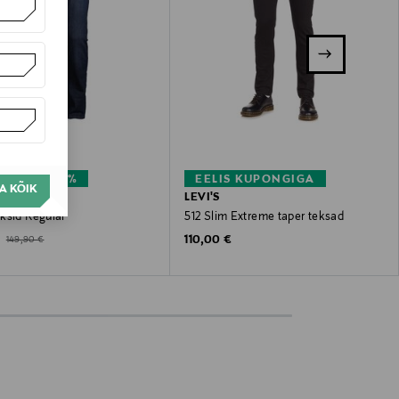
DUSTUS 60%
EELIS KUPONGIGA
A KÕIK
LEVI'S
ksid Regular
512 Slim Extreme taper teksad
ted Price
Original Price
Original Price
€
110,00 €
149,90 €