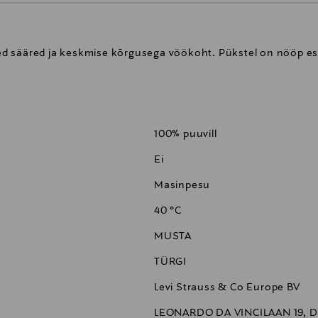
rged sääred ja keskmise kõrgusega vöökoht. Pükstel on nööp es
100% puuvill
Ei
Masinpesu
40 °C
MUSTA
TÜRGI
Levi Strauss & Co Europe BV
LEONARDO DA VINCILAAN 19, DI