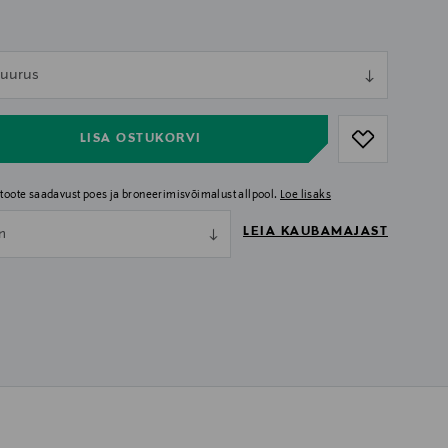
ull
 suurus
ull
LISA OSTUKORVI
i toote saadavust poes ja broneerimisvõimalust allpool.
Loe lisaks
LEIA KAUBAMAJAST
nn