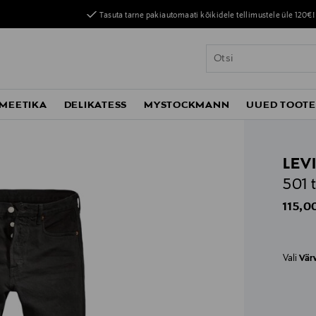
Tasuta tarne pakiautomaati kõikidele tellimustele üle 120€!
MEETIKA
DELIKATESS
MYSTOCKMANN
UUED TOOT
LEVI
501 
Origin
115,0
Vali
Vär