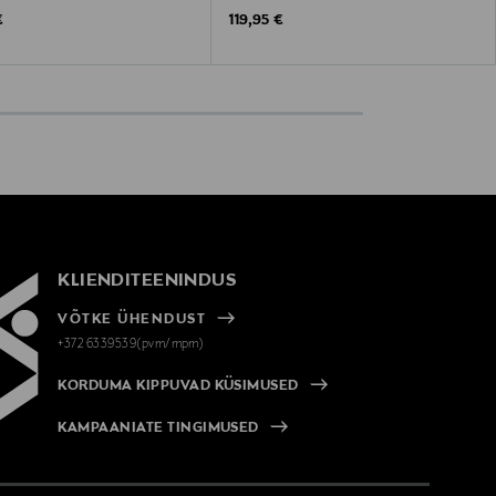
 Price
Original Price
€
119,95 €
KLIENDITEENINDUS
VÕTKE ÜHENDUST
+372 6339539(pvm/mpm)
KORDUMA KIPPUVAD KÜSIMUSED
KAMPAANIATE TINGIMUSED