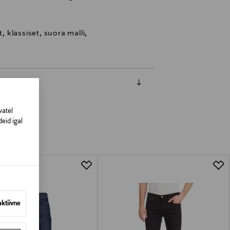
t, klassiset, suora malli,
vatel
eid igal
aktiivne