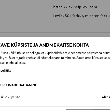
https://levihelp.levi.com
Levi's, 501-farkut, miesten farku
EAVE KÜPSISTE JA ANDMEKAITSE KOHTA
0,00 €
"Luba kõik", nõustute sellega, et küpsiseid võib teie seadmesse salvestada erine
el, nt. B. et tagada veebisaidi nõuetekohane toimimine. Saate oma küpsiste sead
SID KA
0,00 € – 4,90 €
se
 selle lehe allosas.
poliitika
TE RÜHMADE HALDAMINE
alikud küpsised
Alati 