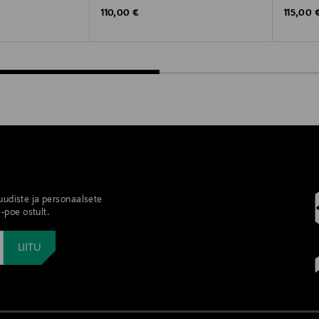
Original Price
Original
110,00 €
115,00 
 uudiste ja personaalsete
-poe ostult.