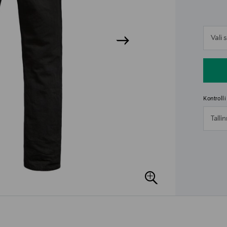
n
Vali
n
Kontroll
Talli