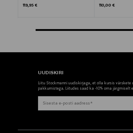
Original Price
Original Price
119,95 €
110,00 €
UUDISKIRI
Liitu Stockmanni uudiskirjaga, et olla kursis värskete
pakkumistega. Liitudes saad ka -10% oma järgmiselt e