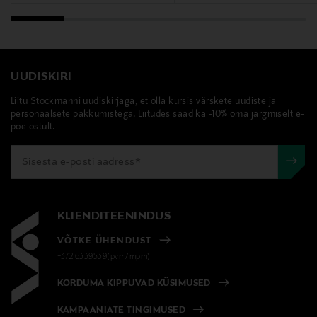
UUDISKIRI
Liitu Stockmanni uudiskirjaga, et olla kursis värskete uudiste ja
personaalsete pakkumistega. Liitudes saad ka -10% oma järgmiselt e-
poe ostult.
KLIENDITEENINDUS
VÕTKE ÜHENDUST
+372 6339539(pvm/mpm)
KORDUMA KIPPUVAD KÜSIMUSED
KAMPAANIATE TINGIMUSED