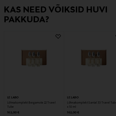
KAS NEED VÕIKSID HUVI
Hämeentie 15, 00500, Helsinki, Finland
PAKKUDA?
Digitaalne aadress
csfinland@fi.estee.com
Märksõnad
Le Labo, lõhnakomplekt, unisex, aroom
LE LABO
LE LABO
Lõhnakomplekt Bergamote 22 Travel
Lõhnakomplekt Santal 33 Travel Tub
Tube
x 10 ml
Original Price
Original Price
162,00 €
162,00 €