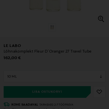
LE LABO
Lõhnakomplekt Fleur D`Oranger 27 Travel Tube
Original Price
162,00 €
null
null
LISA OSTUKORVI
KOHE SAADAVAL
TARNEAEG 2-7 TÖÖPÄEVA