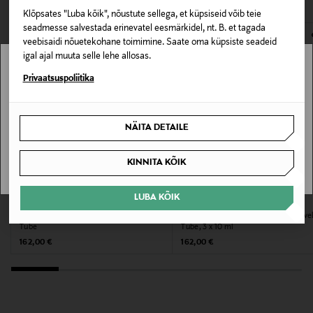
Klõpsates "Luba kõik", nõustute sellega, et küpsiseid võib teie
E-POE TAGASTUSED
Omadus
seadmesse salvestada erinevatel eesmärkidel, nt. B. et tagada
veebisaidi nõuetekohane toimimine. Saate oma küpsiste seadeid
Vegan
igal ajal muuta selle lehe allosas.
Stockmann pole Sinu riigis saadaval.
Privaatsuspoliitika
Värv
NOCOL
Sinu riiki ei ole kohaletoimetamine saadaval.
NÄITA DETAILE
Suurus
SAAN ARU
KINNITA KÕIK
10 ML
Valmistaja tootenumber
LUBA KÕIK
LE LABO
LE LABO
Lõhnakomplekt Bergamote 22 Travel
Lõhnakomplekt Thé Matcha 26 Trave
J1LH010000
Tube
Tube, 3 x 10 ml
Original Price
Original Price
162,00 €
162,00 €
Tootja
Estee Lauder Finland Oy
Tootja aadress