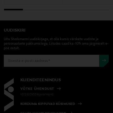
Tootja
Loreal Finland Oy
Tootja aadress
UUDISKIRI
Keilaranta 13 A, 02150, Espoo, Finland
Liitu Stockmanni uudiskirjaga, et olla kursis värskete uudiste ja
personaalsete pakkumistega. Liitudes saad ka -10% oma järgmiselt e-
Digitaalne aadress
poe ostult.
neuvonta@loreal.com
Märksõnad
Lancôme, Idole, täiteaine, lõhn, parfüüm, refill
KLIENDITEENINDUS
VÕTKE ÜHENDUST
+372 6339539(pvm/mpm)
KORDUMA KIPPUVAD KÜSIMUSED