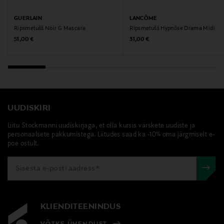
Märksõnad
GUERLAIN
LANCÔME
Ripsmetušš Noir G Mascara
Ripsmetušš Hypnôse Drama Midi
lancome, Lancome, hypnose, ripsiväri, ripsari
Original Price
Original Price
51,00 €
31,00 €
UUDISKIRI
Liitu Stockmanni uudiskirjaga, et olla kursis värskete uudiste ja
personaalsete pakkumistega. Liitudes saad ka -10% oma järgmiselt e-
poe ostult.
KLIENDITEENINDUS