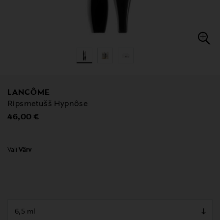
LANCÔME
Ripsmetušš Hypnôse
Original Price
46,00 €
Vali
Värv
null
null