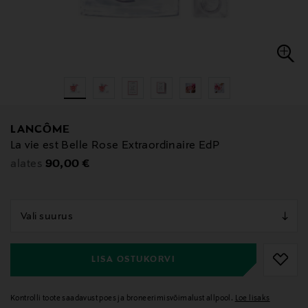
LANCÔME
La vie est Belle Rose Extraordinaire EdP
Original Price
90,00 €
alates
null
null
LISA OSTUKORVI
Kontrolli toote saadavust poes ja broneerimisvõimalust allpool.
Loe lisaks