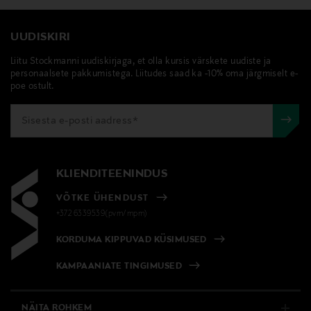
Pea meeles, et parfüümi kasutamisel on oluline isiklik
eelistus ja katsetamine.
UUDISKIRI
Leia endale sobivaim viis ja naudi imelist lõhna.
Liitu Stockmanni uudiskirjaga, et olla kursis värskete uudiste ja
personaalsete pakkumistega. Liitudes saad ka -10% oma järgmiselt e-
poe ostult.
KLIENDITEENINDUS
VÕTKE ÜHENDUST
+372 6339539(pvm/mpm)
KORDUMA KIPPUVAD KÜSIMUSED
KAMPAANIATE TINGIMUSED
NÄITA ROHKEM